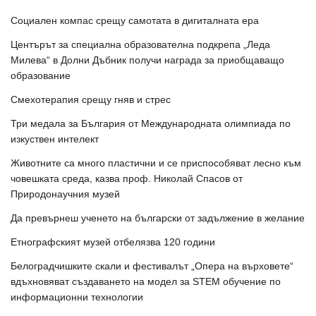
Социален компас срещу самотата в дигиталната ера
Центърът за специална образователна подкрепа „Леда
Милева“ в Долни Дъбник получи награда за приобщаващо
образование
Смехотерапия срещу гняв и стрес
Три медала за България от Международната олимпиада по
изкуствен интелект
Животните са много пластични и се приспособяват лесно към
човешката среда, казва проф. Николай Спасов от
Природонаучния музей
Да превърнеш ученето на български от задължение в желание
Етнографският музей отбелязва 120 години
Белоградчишките скали и фестивалът „Опера на върховете“
вдъхновяват създаването на модел за STEM обучение по
информационни технологии