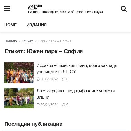
Национално издателство за образование и наука
HOME
ИЗДАНИЯ
Начало
Етикет
Южен парк – София
Етикет:
Южен парк – София
Йосакой – японският танц, който завладя
учениците от 51. СУ
30/04/2024
0
Да съзерцаваш под цъфналите японски
вишни
26/04/2024
0
Последни публикации