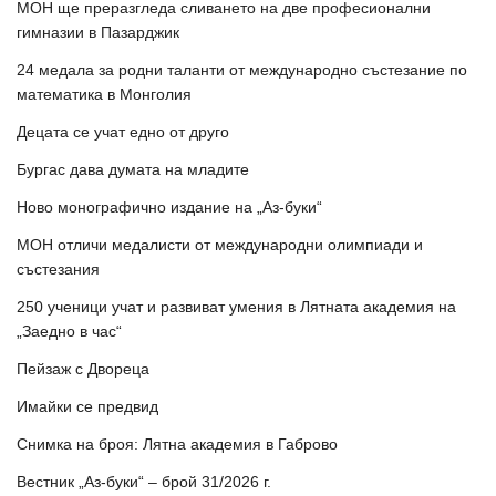
МОН ще преразгледа сливането на две професионални
гимназии в Пазарджик
24 медала за родни таланти от международно състезание по
математика в Монголия
Децата се учат едно от друго
Бургас дава думата на младите
Ново монографично издание на „Аз-буки“
МОН отличи медалисти от международни олимпиади и
състезания
250 ученици учат и развиват умения в Лятната академия на
„Заедно в час“
Пейзаж с Двореца
Имайки се предвид
Снимка на броя: Лятна академия в Габрово
Вестник „Аз-буки“ – брой 31/2026 г.