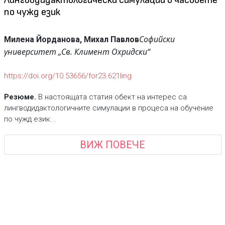
Лингводидактологически симулации в часовете
по чужд език
Софийски
Милена Йорданова, Михал Павлов
университет „Св. Климент Охридски“
https://doi.org/10.53656/for23.621ling
Резюме.
В настоящата статия обект на интерес са
лингводидактологичните симулации в процеса на обучение
по чужд език...
ВИЖ ПОВЕЧЕ