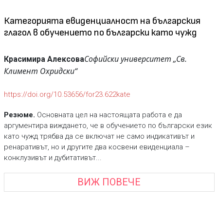
Категорията евиденциалност на българския
глагол в обучението по български като чужд
Софийски университет „Св.
Красимира Алексова
Климент Охридски“
https://doi.org/10.53656/for23.622kate
Резюме.
Основната цел на настоящата работа е да
аргументира виждането, че в обучението по български език
като чужд трябва да се включат не само индикативът и
ренаративът, но и другите два косвени евиденциала –
конклузивът и дубитативът...
ВИЖ ПОВЕЧЕ