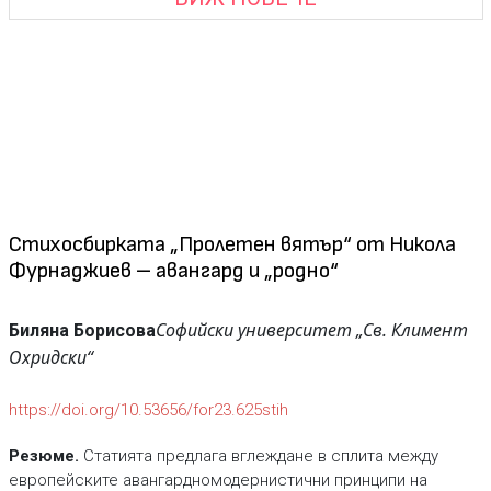
Стихосбирката „Пролетен вятър“ от Никола
Фурнаджиев – авангард и „родно“
Софийски университет „Св. Климент
Биляна Борисова
Охридски“
https://doi.org/10.53656/for23.625stih
Резюме.
Статията предлага вглеждане в сплита между
европейските авангардномодернистични принципи на