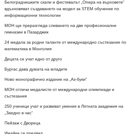
Белоградчишките скали и фестивалът „Опера на върховете“
вдъхновяват създаването на модел за STEM обучение по
информационни технологии
МОН ще преразгледа сливането на две професионални
гимназии в Пазарджик
24 медала за родни таланти от международно състезание по
математика в Монголия
Децата се учат едно от друго
Бургас дава думата на младите
Ново монографично издание на „Аз-буки“
МОН отличи медалисти от международни олимпиади и
състезания
250 ученици учат и развиват умения в Лятната академия на
„Заедно в час“
Пейзаж с Двореца
Имайки се предвид