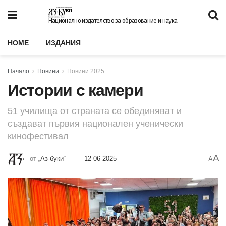
Национално издателство за образование и наука
HOME
ИЗДАНИЯ
Начало
Новини
Новини 2025
Истории с камери
51 училища от страната се обединяват и
създават първия национален ученически
кинофестивал
A
от
„Аз-буки“
12-06-2025
A