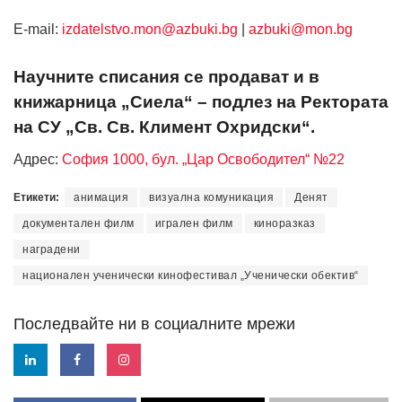
Е-mail:
izdatelstvo.mon@azbuki.bg
|
azbuki@mon.bg
Научните списания се продават и в
книжарница „Сиела“ – подлез на Ректората
на СУ „Св. Св. Климент Охридски“.
Адрес:
София 1000, бул. „Цар Освободител“ №22
Етикети:
анимация
визуална комуникация
Денят
документален филм
игрален филм
киноразказ
наградени
национален ученически кинофестивал „Ученически обектив“
Последвайте ни в социалните мрежи