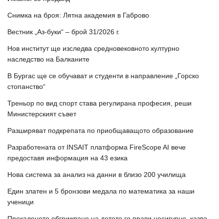
Снимка на броя: Лятна академия в Габрово
Вестник „Аз-буки“ – брой 31/2026 г.
Нов институт ще изследва средновековното културно
наследство на Балканите
В Бургас ще се обучават и студенти в направление „Горско
стопанство“
Треньор по вид спорт става регулирана професия, реши
Министерският съвет
Разширяват подкрепата по приобщаващото образование
Разработената от INSAIT платформа FireScope AI вече
предоставя информация на 43 езика
Нова система за анализ на данни в близо 200 училища
Един златен и 5 бронзови медала по математика за наши
ученици
Прекаленото обгрижване на детето го прави несигурно, казва