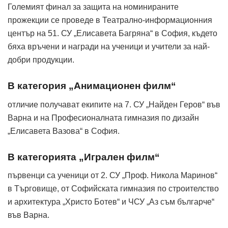
Големият финал за защита на номинираните
прожекции се проведе в Театрално-информационния
център на 51. СУ „Елисавета Багряна“ в София, където
бяха връчени и награди на ученици и учители за най-
добри продукции.
В категория „Анимационен филм“
отличие получават екипите на 7. СУ „Найден Геров“ във
Варна и на Професионалната гимназия по дизайн
„Елисавета Вазова“ в София.
В категорията „Игрален филм“
първенци са ученици от 2. СУ „Проф. Никола Маринов“
в Търговище, от Софийската гимназия по строителство
и архитектура „Христо Ботев“ и ЧСУ „Аз съм българче“
във Варна.