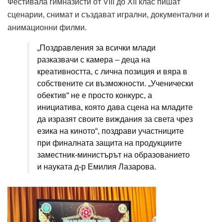
Фестивала гимназисти от VIII до XII клас пишат
сценарии, снимат и създават игрални, документални и
анимационни филми.
„Поздравления за всички млади
разказвачи с камера – деца на
креативността, с лична позиция и вяра в
собствените си възможности. „Ученически
обектив“ не е просто конкурс, а
инициатива, която дава сцена на младите
да изразят своите виждания за света чрез
езика на киното“, поздрави участниците
при финалната защита на продукциите
заместник-министърът на образованието
и науката д-р Емилия Лазарова.