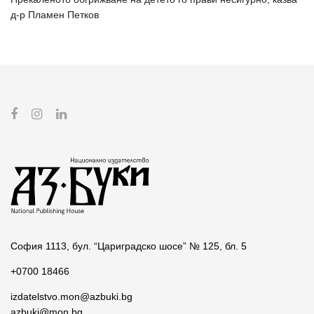
д-р Пламен Петков
София 1113, бул. “Цариградско шосе” № 125, бл. 5
+0700 18466
izdatelstvo.mon@azbuki.bg
azbuki@mon.bg