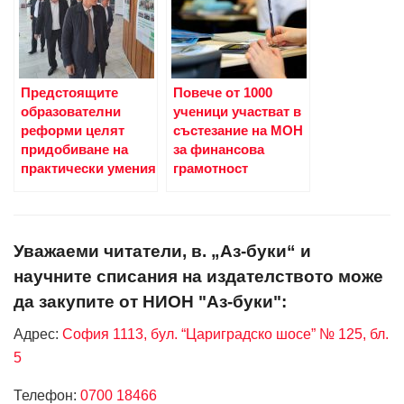
Предстоящите
Повече от 1000
образователни
ученици участват в
реформи целят
състезание на МОН
придобиване на
за финансова
практически умения
грамотност
Уважаеми читатели, в. „Аз-буки“ и
научните списания на издателството може
да закупите от НИОН "Аз-буки":
Адрес:
София 1113, бул. “Цариградско шосе” № 125, бл.
5
Телефон:
0700 18466