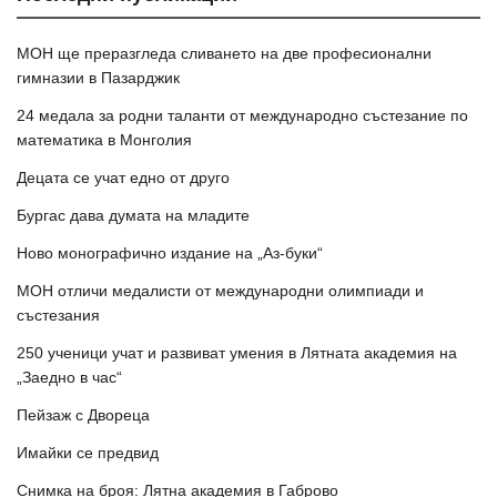
МОН ще преразгледа сливането на две професионални
гимназии в Пазарджик
24 медала за родни таланти от международно състезание по
математика в Монголия
Децата се учат едно от друго
Бургас дава думата на младите
Ново монографично издание на „Аз-буки“
МОН отличи медалисти от международни олимпиади и
състезания
250 ученици учат и развиват умения в Лятната академия на
„Заедно в час“
Пейзаж с Двореца
Имайки се предвид
Снимка на броя: Лятна академия в Габрово