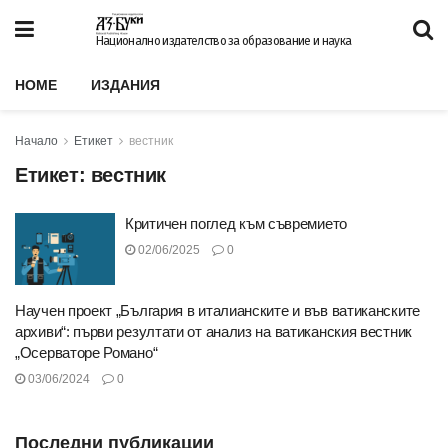
Национално издателство за образование и наука
HOME
ИЗДАНИЯ
Начало
Етикет
вестник
Етикет:
вестник
Критичен поглед към съвремието
02/06/2025
0
Научен проект „България в италианските и във ватиканските
архиви“: първи резултати от анализ на ватиканския вестник
„Осерваторе Романо“
03/06/2024
0
Последни публикации