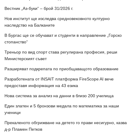
Вестник „Аз-буки“ – брой 31/2026 г.
Нов институт ще изследва средновековното културно
наследство на Балканите
В Бургас ще се обучават и студенти в направление „Горско
стопанство“
Треньор по вид спорт става регулирана професия, реши
Министерският съвет
Разширяват подкрепата по приобщаващото образование
Разработената от INSAIT платформа FireScope AI вече
предоставя информация на 43 езика
Нова система за анализ на данни в близо 200 училища
Един златен и 5 бронзови медала по математика за наши
ученици
Прекаленото обгрижване на детето го прави несигурно, казва
д-р Пламен Петков