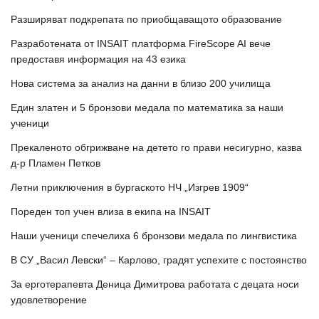
Разширяват подкрепата по приобщаващото образование
Разработената от INSAIT платформа FireScope AI вече
предоставя информация на 43 езика
Нова система за анализ на данни в близо 200 училища
Един златен и 5 бронзови медала по математика за наши
ученици
Прекаленото обгрижване на детето го прави несигурно, казва
д-р Пламен Петков
Летни приключения в бургаското НЧ „Изгрев 1909“
Пореден топ учен влиза в екипа на INSAIT
Наши ученици спечелиха 6 бронзови медала по лингвистика
В СУ „Васил Левски“ – Карлово, градят успехите с постоянство
За ерготерапевта Деница Димитрова работата с децата носи
удовлетворение