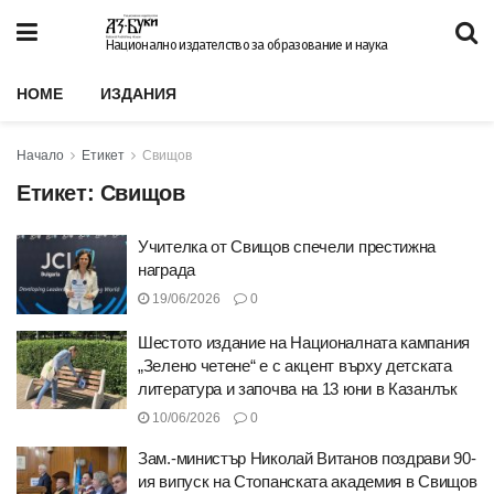
Национално издателство за образование и наука
HOME
ИЗДАНИЯ
Начало
Етикет
Свищов
Етикет:
Свищов
Учителка от Свищов спечели престижна
награда
19/06/2026
0
Шестото издание на Националната кампания
„Зелено четене“ e с акцент върху детската
литература и започва на 13 юни в Казанлък
10/06/2026
0
Зам.-министър Николай Витанов поздрави 90-
ия випуск на Стопанската академия в Свищов