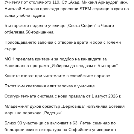
Учителят от столичното 119. СУ „Акад. Михаил Арнаудов“ инж.
Николай Николов провежда проектни STEM седмици в края на
всяка учебна година
Българското неделно училище „Света София“ в Чикаго
отбелязва 50-годишнина
Приобщаването започва с отворена врата и хора с големи
сърца
МОН предлага критерии за подбор на кандидати за
Национална програма „Избирам да следвам в България“
Книгите отиват при читателите в софийските паркове
Пътят към световния елит започва в училище
Осигурителната система с нови правила от 1 август 2026 г.
Младежкият духов оркестър „Берковица“ изпълнява Ботевия
марш на парахода „Радецки“
Близо 90 участници се включват в 63. Летен семинар по
български език и литература на Софийския университет