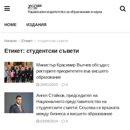
Национално издателство за образование и наука
HOME
ИЗДАНИЯ
Начало
Етикет
студентски съвети
Етикет:
студентски съвети
Министър Красимир Вълчев обсъди с
ректорите приоритетите във висшето
образование
20/01/2025
0
Ангел Стойков, председател на
Националното представителство на
студентските съвети: Скъсява се връзката
между бизнеса и висшето образование
03/09/2024
0