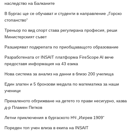
наследство на Балканите
В Бургас ще се обучават и студенти в направление „Горско
стопанство“
Треньор по вид спорт става регулирана професия, реши
Министерският съвет
Разширяват подкрепата по приобщаващото образование
Разработената от INSAIT платформа FireScope AI вече
предоставя информация на 43 езика
Нова система за анализ на данни в близо 200 училища
Един златен и 5 бронзови медала по математика за наши
ученици
Прекаленото обгрижване на детето го прави несигурно, казва
д-р Пламен Петков
Летни приключения в бургаското НЧ „Изгрев 1909“
Пореден топ учен влиза в екипа на INSAIT