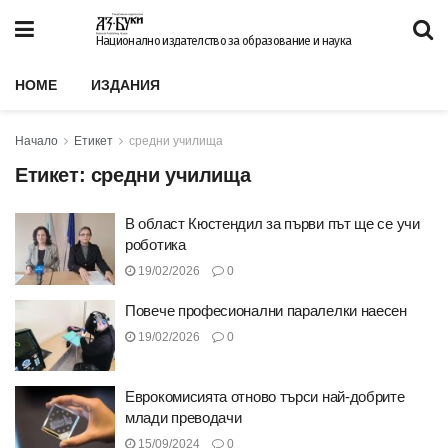
Национално издателство за образование и наука
HOME
ИЗДАНИЯ
Начало
Етикет
средни училища
Етикет:
средни училища
В област Кюстендил за първи път ще се учи
роботика
19/02/2026
0
Повече професионални паралелки наесен
19/02/2026
0
Еврокомисията отново търси най-добрите
млади преводачи
15/09/2024
0