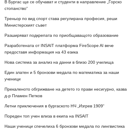
В Бургас ще се обучават и студенти в направление „Горско
стопанство“
Треньор по вид спорт става регулирана професия, реши
Министерският съвет
Разширяват подкрепата по приобщаващото образование
Разработената от INSAIT платформа FireScope AI вече
предоставя информация на 43 езика
Нова система за анализ на данни в близо 200 училища
Един златен и 5 бронзови медала по математика за наши
ученици
Прекаленото обгрижване на детето го прави несигурно, казва
д-р Пламен Петков
Летни приключения в бургаското НЧ „Изгрев 1909“
Пореден топ учен влиза в екипа на INSAIT
Наши ученици спечелиха 6 бронзови медала по лингвистика