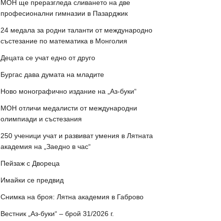
МОН ще преразгледа сливането на две
професионални гимназии в Пазарджик
24 медала за родни таланти от международно
състезание по математика в Монголия
Децата се учат едно от друго
Бургас дава думата на младите
Ново монографично издание на „Аз-буки“
МОН отличи медалисти от международни
олимпиади и състезания
250 ученици учат и развиват умения в Лятната
академия на „Заедно в час“
Пейзаж с Двореца
Имайки се предвид
Снимка на броя: Лятна академия в Габрово
Вестник „Аз-буки“ – брой 31/2026 г.