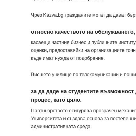
Чрез Kazva.bg гражданите могат да дават бър
относно качеството на обслужването,
касаещи частния бизнес и публичните инстит
оценки, предоставяйки на организациите точ
къде имат нужда от подобрение.
Висшето училище по телекомуникации и пощи 
за да даде на студентите възможност 
процес, като цяло.
Партньорството осигурява прозрачен механиз
Университета и създава основа за постепенн
административната среда.