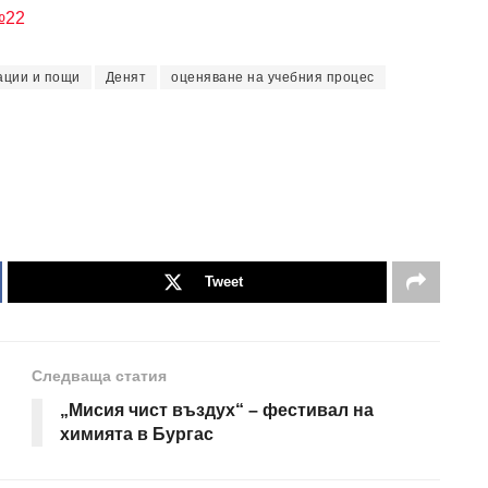
№22
ации и пощи
Денят
оценяване на учебния процес
Tweet
Следваща статия
„Мисия чист въздух“ – фестивал на
химията в Бургас