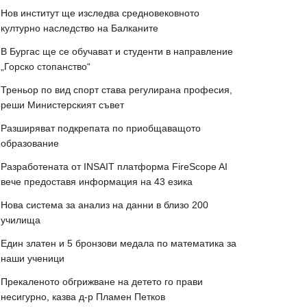
Нов институт ще изследва средновековното
културно наследство на Балканите
В Бургас ще се обучават и студенти в направление
„Горско стопанство“
Треньор по вид спорт става регулирана професия,
реши Министерският съвет
Разширяват подкрепата по приобщаващото
образование
Разработената от INSAIT платформа FireScope AI
вече предоставя информация на 43 езика
Нова система за анализ на данни в близо 200
училища
Един златен и 5 бронзови медала по математика за
наши ученици
Прекаленото обгрижване на детето го прави
несигурно, казва д-р Пламен Петков