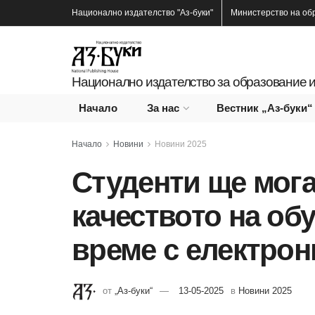
Национално издателство
"Аз-буки"
Министерство на об
Национално издателство за образование и
Начало
За нас
Вестник „Аз-буки“
Начало
Новини
Новини 2025
Студенти ще мога
качеството на об
време с електро
от
„Аз-буки“
13-05-2025
в
Новини 2025