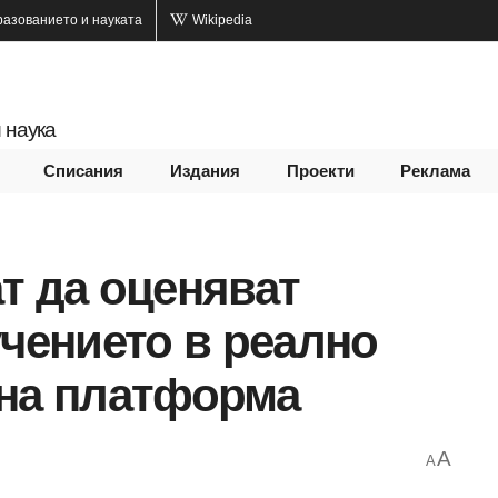
разованието и науката
Wikipedia
 наука
Списания
Издания
Проекти
Реклама
т да оценяват
учението в реално
нна платформа
A
A