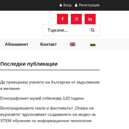
Вход
Регистрация
Абонамент
Контакт
Последни публикации
Да превърнеш ученето на български от задължение
в желание
Етнографският музей отбелязва 120 години
Белоградчишките скали и фестивалът „Опера на
върховете“ вдъхновяват създаването на модел за
STEM обучение по информационни технологии