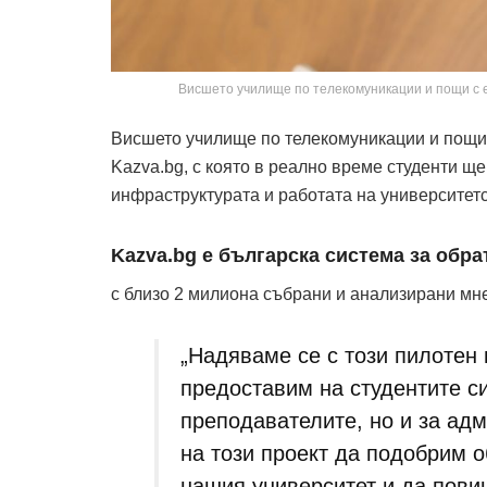
Висшето училище по телекомуникации и пощи с е
Висшето училище по телекомуникации и пощи 
Kazva.bg, с която в реално време студенти ще
инфраструктурата и работата на университет
Kazva.bg е българска система за обра
с близо 2 милиона събрани и анализирани мн
„Надяваме се с този пилотен
предоставим на студентите си
преподавателите, но и за адм
на този проект да подобрим 
нашия университет и да повиш