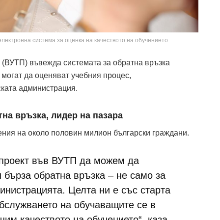
лектронна система за оценка на качеството на обучението
(ВУТП) въвежда системата за обратна връзка
 могат да оценяват учебния процес,
ската администрация.
тна връзка, лидер на пазара
ения на около половин милион български граждани.
 проект във ВУТП да можем да
 бърза обратна връзка – не само за
инистрацията. Целта ни е със старта
обслужването на обучаващите се в
им качеството на обучението“, каза