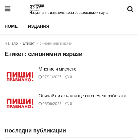
Национално издателство за образование и наука
HOME
ИЗДАНИЯ
Начало
Етикет
синонимни изрази
Етикет:
синонимни изрази
Мнение и мислене
07/11/2025
0
Опичай си акъла и ще си опечеш работата
05/06/2025
0
Последни публикации