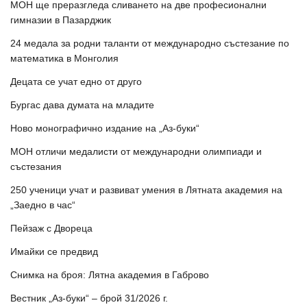
МОН ще преразгледа сливането на две професионални
гимназии в Пазарджик
24 медала за родни таланти от международно състезание по
математика в Монголия
Децата се учат едно от друго
Бургас дава думата на младите
Ново монографично издание на „Аз-буки“
МОН отличи медалисти от международни олимпиади и
състезания
250 ученици учат и развиват умения в Лятната академия на
„Заедно в час“
Пейзаж с Двореца
Имайки се предвид
Снимка на броя: Лятна академия в Габрово
Вестник „Аз-буки“ – брой 31/2026 г.