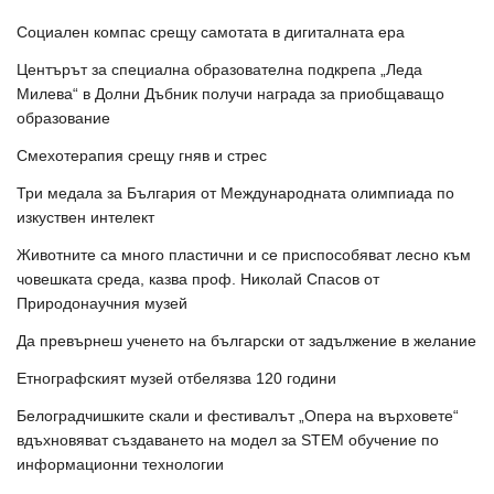
Социален компас срещу самотата в дигиталната ера
Центърът за специална образователна подкрепа „Леда
Милева“ в Долни Дъбник получи награда за приобщаващо
образование
Смехотерапия срещу гняв и стрес
Три медала за България от Международната олимпиада по
изкуствен интелект
Животните са много пластични и се приспособяват лесно към
човешката среда, казва проф. Николай Спасов от
Природонаучния музей
Да превърнеш ученето на български от задължение в желание
Етнографският музей отбелязва 120 години
Белоградчишките скали и фестивалът „Опера на върховете“
вдъхновяват създаването на модел за STEM обучение по
информационни технологии