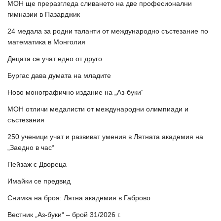
МОН ще преразгледа сливането на две професионални
гимназии в Пазарджик
24 медала за родни таланти от международно състезание по
математика в Монголия
Децата се учат едно от друго
Бургас дава думата на младите
Ново монографично издание на „Аз-буки“
МОН отличи медалисти от международни олимпиади и
състезания
250 ученици учат и развиват умения в Лятната академия на
„Заедно в час“
Пейзаж с Двореца
Имайки се предвид
Снимка на броя: Лятна академия в Габрово
Вестник „Аз-буки“ – брой 31/2026 г.