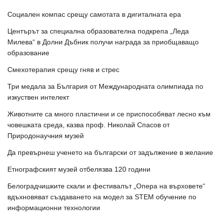
Социален компас срещу самотата в дигиталната ера
Центърът за специална образователна подкрепа „Леда
Милева“ в Долни Дъбник получи награда за приобщаващо
образование
Смехотерапия срещу гняв и стрес
Три медала за България от Международната олимпиада по
изкуствен интелект
Животните са много пластични и се приспособяват лесно към
човешката среда, казва проф. Николай Спасов от
Природонаучния музей
Да превърнеш ученето на български от задължение в желание
Етнографският музей отбелязва 120 години
Белоградчишките скали и фестивалът „Опера на върховете“
вдъхновяват създаването на модел за STEM обучение по
информационни технологии