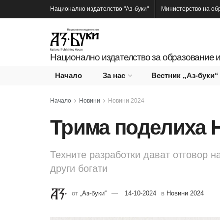
Национално издателство
"Аз-буки"
Министерство на об
Национално издателство за образование и
Начало
За нас
Вестник „Аз-буки“
Начало
Новини
Новини 2024
Трима поделиха 
Техните разработки дават отговор н
други богати
от
„Аз-буки“
14-10-2024
в
Новини 2024