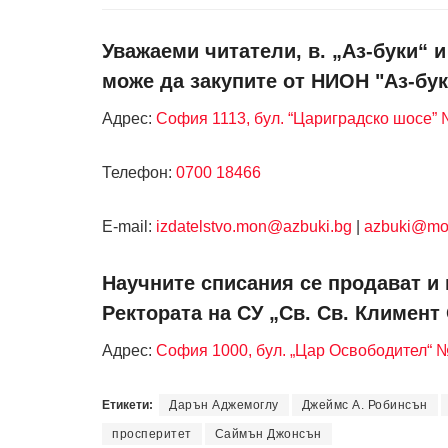
Уважаеми читатели, в. „Аз-буки“ 
може да закупите от НИОН "Аз-бук
Адрес:
София 1113, бул. “Цариградско шосе” №
Телефон:
0700 18466
Е-mail:
izdatelstvo.mon@azbuki.bg
|
azbuki@mo
Научните списания се продават и 
Ректората на СУ „Св. Св. Климент
Адрес:
София 1000, бул. „Цар Освободител“ 
Етикети:
Дарън Аджемоглу
Джеймс А. Робинсън
просперитет
Саймън Джонсън