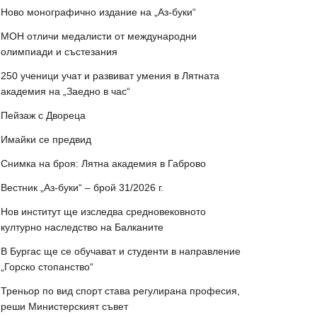
Ново монографично издание на „Аз-буки“
МОН отличи медалисти от международни
олимпиади и състезания
250 ученици учат и развиват умения в Лятната
академия на „Заедно в час“
Пейзаж с Двореца
Имайки се предвид
Снимка на броя: Лятна академия в Габрово
Вестник „Аз-буки“ – брой 31/2026 г.
Нов институт ще изследва средновековното
културно наследство на Балканите
В Бургас ще се обучават и студенти в направление
„Горско стопанство“
Треньор по вид спорт става регулирана професия,
реши Министерският съвет