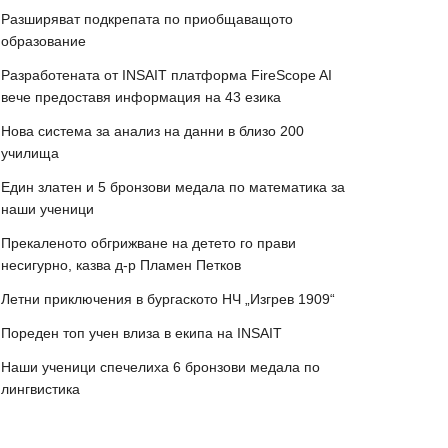
Разширяват подкрепата по приобщаващото
образование
Разработената от INSAIT платформа FireScope AI
вече предоставя информация на 43 езика
Нова система за анализ на данни в близо 200
училища
Един златен и 5 бронзови медала по математика за
наши ученици
Прекаленото обгрижване на детето го прави
несигурно, казва д-р Пламен Петков
Летни приключения в бургаското НЧ „Изгрев 1909“
Пореден топ учен влиза в екипа на INSAIT
Наши ученици спечелиха 6 бронзови медала по
лингвистика