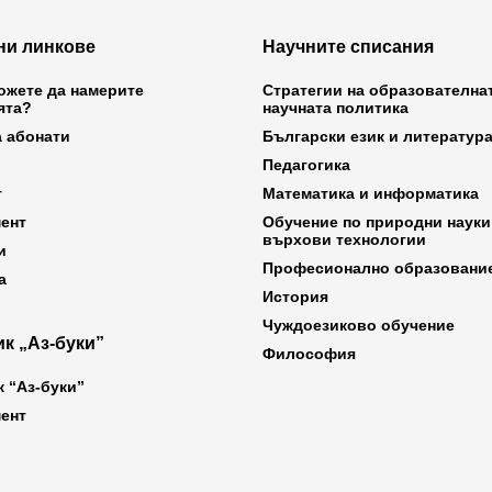
ни линкове
Научните списания
ожете да намерите
Стратегии на образователна
ята?
научната политика
а абонати
Български език и литератур
Педагогика
т
Математика и информатика
ент
Обучение по природни науки
върхови технологии
и
Професионално образовани
а
История
Чуждоезиково обучение
к „Аз-буки”
Философия
к “Аз-буки”
ент