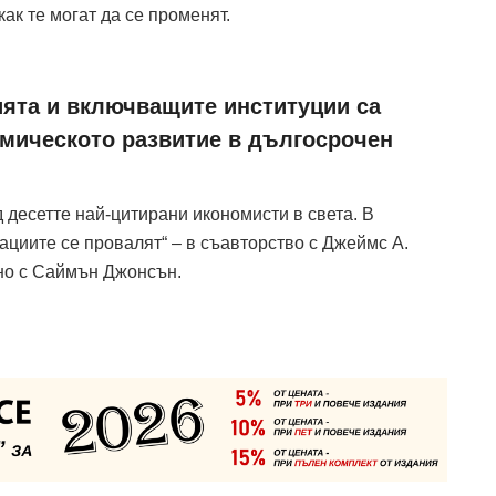
ак те могат да се променят.
ията и включващите институции са
мическото развитие в дългосрочен
 десетте най-цитирани икономисти в света. В
ациите се провалят“ – в съавторство с Джеймс А.
дно с Саймън Джонсън.