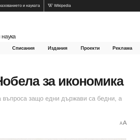
разованието и науката
Wikipedia
 наука
Списания
Издания
Проекти
Реклама
Нобела за икономика
а въпроса защо едни държави са бедни, а
A
A