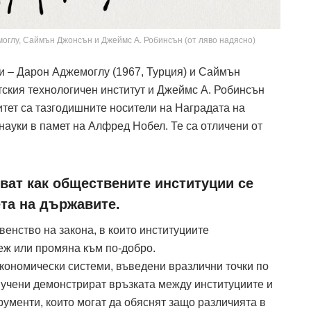
жемоглу, Саймън Джонсън и Джеймс А. Робинсън (от ляво надясно)
 – Дарон Аджемоглу (1967, Турция) и Саймън
тския технологичен институт и Джеймс А. Робинсън
итет са тазгодишните носители на Наградата на
ауки в памет на Алфред Нобел. Те са отличени от
ват как обществените институции се
та на държавите.
енство на закона, в които институциите
еж или промяна към по-добро.
икономически системи, въведени вразлични точки по
 учени демонстрират връзката между институциите и
рументи, които могат да обяснят защо различията в