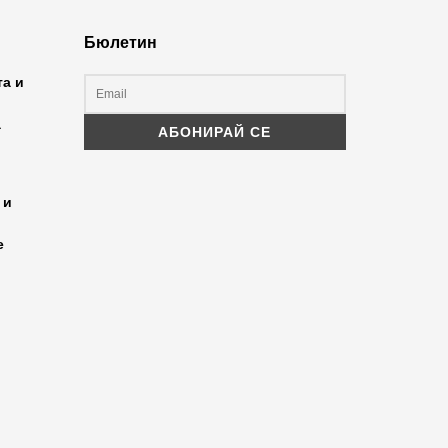
Бюлетин
та и
а
 и
е