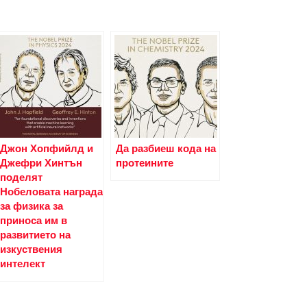
Джон Хопфийлд и
Да разбиеш кода на
Джефри Хинтън
протеините
поделят
Нобеловата награда
за физика за
приноса им в
развитието на
изкуствения
интелект