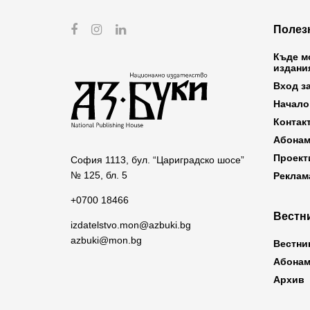
Полез
Къде м
издани
Вход з
Начало
Контак
Абонам
Проект
София 1113, бул. “Цариградско шосе”
№ 125, бл. 5
Реклам
+0700 18466
Вестни
izdatelstvo.mon@azbuki.bg
azbuki@mon.bg
Вестни
Абонам
Архив