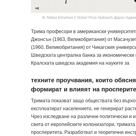
Ill. Niklas Elmehed © Nobel Prize Outreach Дарон Ад
Трима професори в американски университети
Джонсън (1963, Великобритания) от Масачузе
(1960, Великобритания) от Чикагския универс
Шведската централна банка за икономически н
Кралската шведска академия на науките за
техните проучвания, които обясня
формират и влияят на просперите
Тримата показват защо обществата без върхов
експлоатират населението, не генерират раст
Чрез изследване на различни политически и 
света от европейските колонизатори, тримата
просперитета. Разработват и теоретични инст