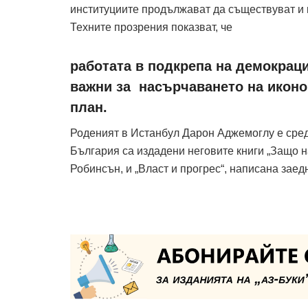
институциите продължават да съществуват и к
Техните прозрения показват, че
работата в подкрепа на демокрац
важни за насърчаването на иконо
план.
Роденият в Истанбул Дарон Аджемоглу е сред
България са издадени неговите книги „Защо н
Робинсън, и „Власт и прогрес“, написана зае