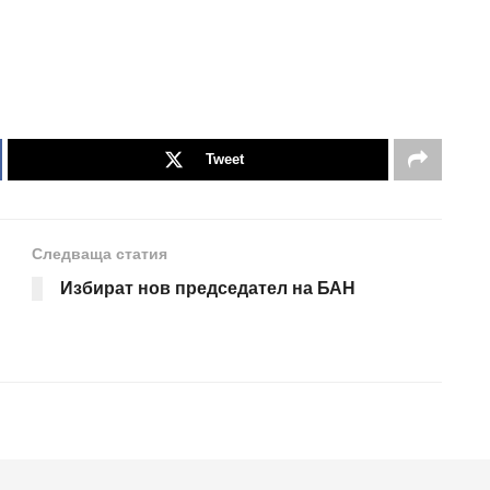
Tweet
Следваща статия
Избират нов председател на БАН