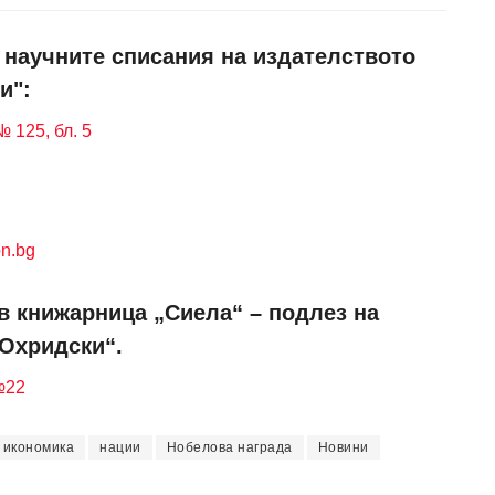
и научните списания на издателството
и":
 125, бл. 5
n.bg
в книжарница „Сиела“ – подлез на
 Охридски“.
№22
икономика
нации
Нобелова награда
Новини