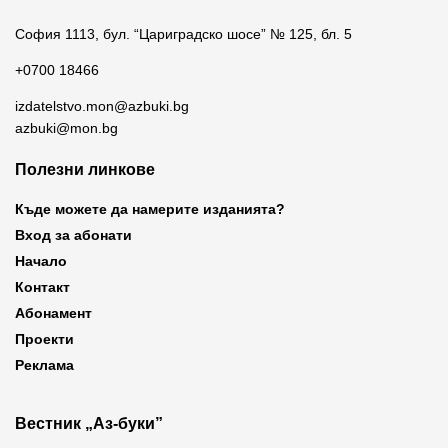
София 1113, бул. “Цариградско шосе” № 125, бл. 5
+0700 18466
izdatelstvo.mon@azbuki.bg
azbuki@mon.bg
Полезни линкове
Къде можете да намерите изданията?
Вход за абонати
Начало
Контакт
Абонамент
Проекти
Реклама
Вестник „Аз-буки”