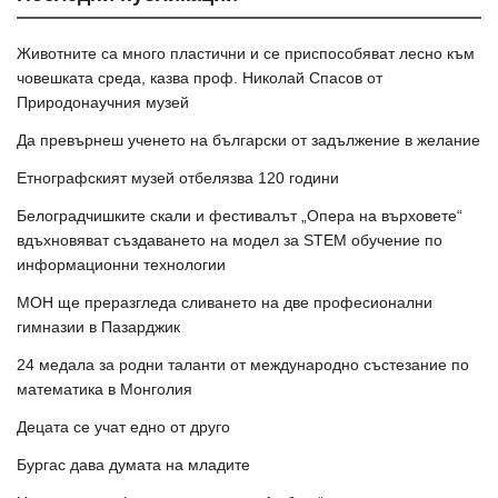
Животните са много пластични и се приспособяват лесно към
човешката среда, казва проф. Николай Спасов от
Природонаучния музей
Да превърнеш ученето на български от задължение в желание
Етнографският музей отбелязва 120 години
Белоградчишките скали и фестивалът „Опера на върховете“
вдъхновяват създаването на модел за STEM обучение по
информационни технологии
МОН ще преразгледа сливането на две професионални
гимназии в Пазарджик
24 медала за родни таланти от международно състезание по
математика в Монголия
Децата се учат едно от друго
Бургас дава думата на младите