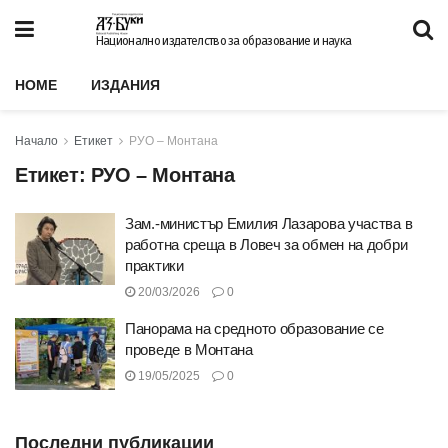
Национално издателство за образование и наука
HOME
ИЗДАНИЯ
Начало
Етикет
РУО – Монтана
Етикет:
РУО – Монтана
Зам.-министър Емилия Лазарова участва в
работна среща в Ловеч за обмен на добри
практики
20/03/2026
0
Панорама на средното образование се
проведе в Монтана
19/05/2025
0
Последни публикации