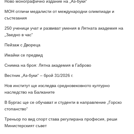
Ново монографично издание на „Аз-буки“
МОН отличи медалисти от международни олимпиади и
състезания
250 ученици учат и развиват умения в Лятната академия на
„Заедно в час“
Пейзаж с Двореца
Имайки се предвид
Снимка на броя: Лятна академия в Габрово
Вестник „Аз-буки“ – брой 31/2026 г.
Нов институт ще изследва средновековното културно
наследство на Балканите
В Бургас ще се обучават и студенти в направление „Горско
стопанство“
Треньор по вид спорт става регулирана професия, реши
Министерският съвет