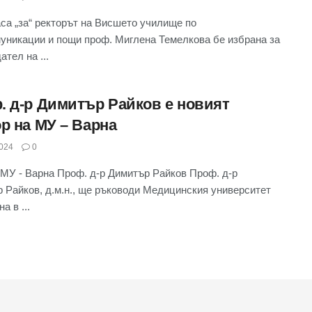
аса „за“ ректорът на Висшето училище по
уникации и пощи проф. Миглена Темелкова бе избрана за
тел на ...
. д-р Димитър Райков е новият
р на МУ – Варна
024
0
МУ - Варна Проф. д-р Димитър Райков Проф. д-р
 Райков, д.м.н., ще ръководи Медицинския университет
а в ...