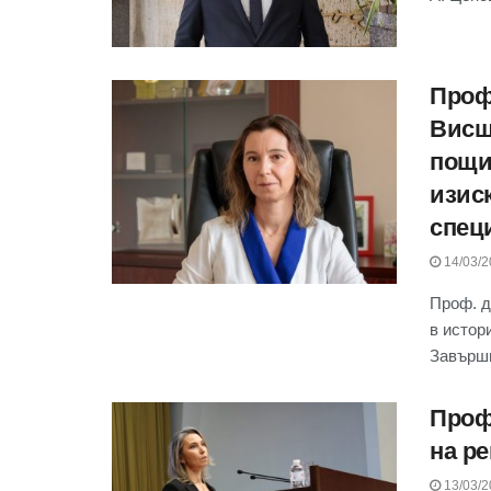
Проф.
Висш
пощи
изис
спец
14/03/2
Проф. д
в истор
Завърши
Проф
на р
13/03/2