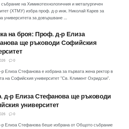
събрание на Химикотехнологичния и металургичен
итет (ХТМУ) избра проф. д-р инж. Николай Карев за
на университета за довършване ...
ка на броя: Проф. д-р Елиза
анова ще ръководи Софийския
ерситет
026
0
-р Елиза Стефанова е избрана за първата жена ректор в
та на Софийския университет "Св. Климент Охридски".
. д-р Елиза Стефанова ще ръководи
йския университет
026
0
-р Елиза Стефанова беше избрана от Общото събрание