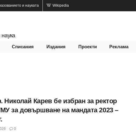
разованието и науката
Wikipedia
 наука
Списания
Издания
Проекти
Реклама
. Николай Карев бе избран за ректор
ТМУ за довършване на мандата 2023 –
.
026
0