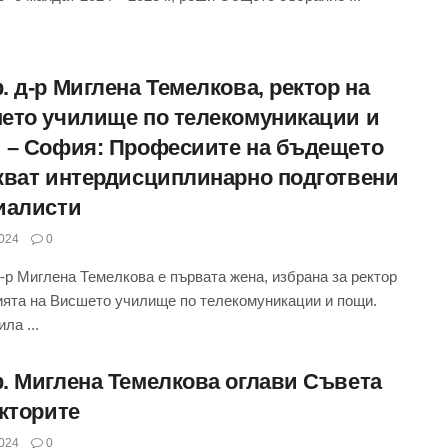
 д-р Миглена Темелкова, ректор на
ето училище по телекомуникации и
 – София: Професиите на бъдещето
кват интердисциплинарно подготвени
иалисти
024
0
-р Миглена Темелкова е първата жена, избрана за ректор
ията на Висшето училище по телекомуникации и пощи.
ла ...
. Миглена Темелкова оглави Съвета
екторите
024
0