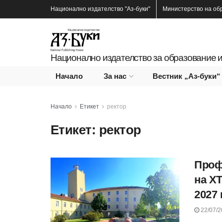
Национално издателство
"Аз-буки"
Министерство на об
Национално издателство за образование и
Начало
За нас
Вестник „Аз-буки“
Начало
Етикет
ректор
Етикет:
ректор
Проф
на Х
2027 г
22/07/2