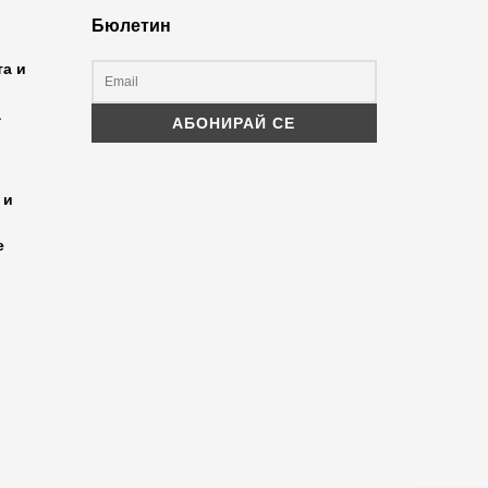
Бюлетин
та и
а
 и
е