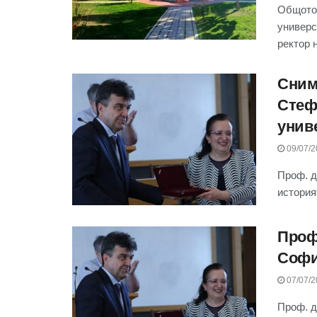
Общото 
универс
ректор 
Сним
Стеф
унив
09/07/2
Проф. д
история
Проф
Софи
07/07/2
Проф. д