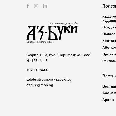
Полез
Къде м
издани
Вход з
Начало
Контак
Абонам
Проект
София 1113, бул. “Цариградско шосе”
№ 125, бл. 5
Реклам
+0700 18466
Вестни
izdatelstvo.mon@azbuki.bg
azbuki@mon.bg
Вестни
Абонам
Архив