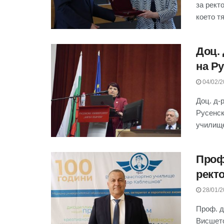
за рект
което тя 
Доц.
на Р
04/02/2
Доц. д-
Русенск
училищ
Проф
рект
28/01/2
Проф. д
Висшето