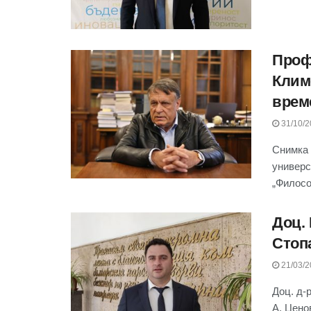
Проф.
Клим
врем
31/10/2
Снимка 
универс
„Философ
Доц.
Стоп
21/03/2
Доц. д-
А. Цено