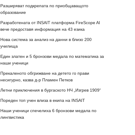
Разширяват подкрепата по приобщаващото
образование
Разработената от INSAIT платформа FireScope AI
вече предоставя информация на 43 езика
Нова система за анализ на данни в близо 200
училища
Един златен и 5 бронзови медала по математика за
наши ученици
Прекаленото обгрижване на детето го прави
несигурно, казва д-р Пламен Петков
Летни приключения в бургаското НЧ „Изгрев 1909“
Пореден топ учен влиза в екипа на INSAIT
Наши ученици спечелиха 6 бронзови медала по
лингвистика