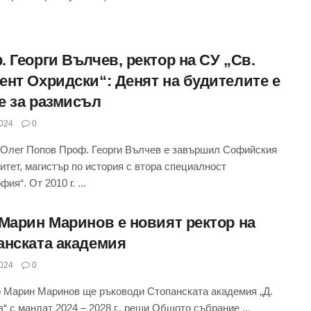
 Георги Вълчев, ректор на СУ „Св.
ент Охридски“: Денят на будителите е
е за размисъл
024
0
Олег Попов Проф. Георги Вълчев е завършил Софийския
итет, магистър по история с втора специалност
ия“. От 2010 г. ...
 Марин Маринов е новият ректор на
анската академия
024
0
р Марин Маринов ще ръководи Стопанската академия „Д.
в“ с мандат 2024 – 2028 г., реши Общото събрание ...