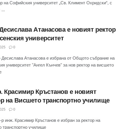
ор на Софийския университет „Св. Климент Охридски“, с
...
 Десислава Атанасова е новият ректор
усенския университет
025
0
р Десислава Атанасова е избрана от Общото събрание на
ия университет "Ангел Кънчев" за нов ректор на висшето
е
. Красимир Кръстанов е новият
ор на Висшето транспортно училище
025
0
-р инж. Красимир Кръстанов е избран за ректор на
 транспортно училище