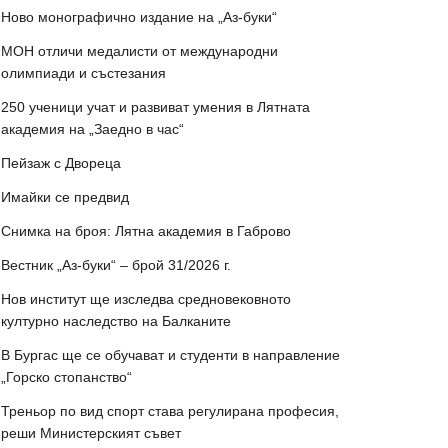
Ново монографично издание на „Аз-буки“
МОН отличи медалисти от международни
олимпиади и състезания
250 ученици учат и развиват умения в Лятната
академия на „Заедно в час“
Пейзаж с Двореца
Имайки се предвид
Снимка на броя: Лятна академия в Габрово
Вестник „Аз-буки“ – брой 31/2026 г.
Нов институт ще изследва средновековното
културно наследство на Балканите
В Бургас ще се обучават и студенти в направление
„Горско стопанство“
Треньор по вид спорт става регулирана професия,
реши Министерският съвет