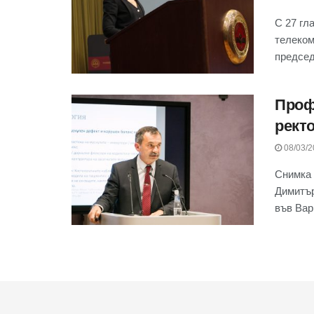
С 27 гл
телеком
председа
Проф
ректо
08/03/2
Снимка 
Димитър
във Варн