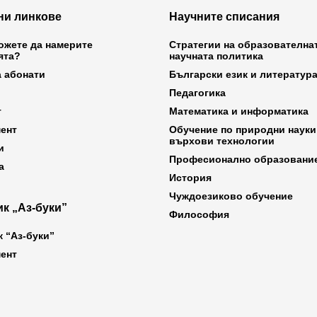
ни линкове
Научните списания
ожете да намерите
Стратегии на образователна
ята?
научната политика
а абонати
Български език и литератур
Педагогика
т
Математика и информатика
ент
Обучение по природни науки
върхови технологии
и
Професионално образовани
а
История
Чуждоезиково обучение
к „Аз-буки”
Философия
к “Аз-буки”
ент