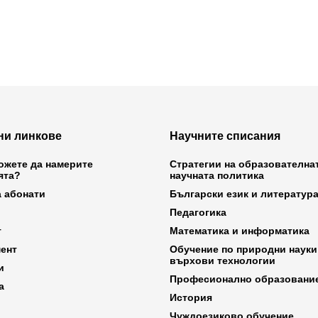
ни линкове
Научните списания
ожете да намерите
Стратегии на образователна
ята?
научната политика
а абонати
Български език и литератур
Педагогика
т
Математика и информатика
ент
Обучение по природни науки
върхови технологии
и
Професионално образовани
а
История
Чуждоезиково обучение