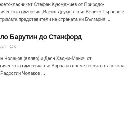
сетокласникът Стефан Куюмджиев от Природо-
ическата гимназия „Васил Друмев“ във Велико Търново е
 тримата представители на страната ни България ...
ело Барутин до Станфорд
024
0
н Чолаков (вляво) и Деян Хаджи-Манич от
ическата гимназия във Варна по време на лятната школа
Радостин Чолаков ...