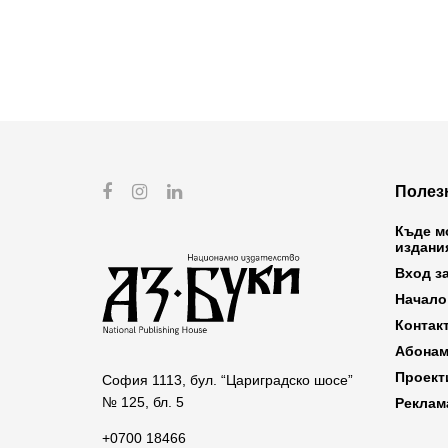
Полез
Къде м
издани
Вход з
Начало
Контак
Абонам
Проект
София 1113, бул. “Цариградско шосе”
№ 125, бл. 5
Реклам
+0700 18466