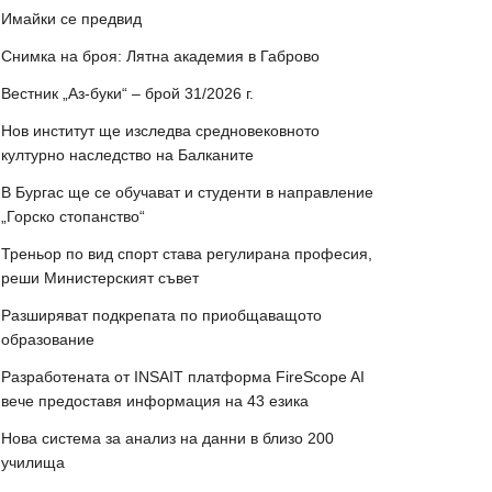
Имайки се предвид
Снимка на броя: Лятна академия в Габрово
Вестник „Аз-буки“ – брой 31/2026 г.
Нов институт ще изследва средновековното
културно наследство на Балканите
В Бургас ще се обучават и студенти в направление
„Горско стопанство“
Треньор по вид спорт става регулирана професия,
реши Министерският съвет
Разширяват подкрепата по приобщаващото
образование
Разработената от INSAIT платформа FireScope AI
вече предоставя информация на 43 езика
Нова система за анализ на данни в близо 200
училища