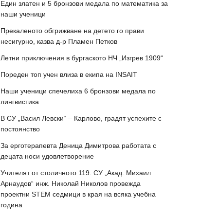
Един златен и 5 бронзови медала по математика за
наши ученици
Прекаленото обгрижване на детето го прави
несигурно, казва д-р Пламен Петков
Летни приключения в бургаското НЧ „Изгрев 1909“
Пореден топ учен влиза в екипа на INSAIT
Наши ученици спечелиха 6 бронзови медала по
лингвистика
В СУ „Васил Левски“ – Карлово, градят успехите с
постоянство
За ерготерапевта Деница Димитрова работата с
децата носи удовлетворение
Учителят от столичното 119. СУ „Акад. Михаил
Арнаудов“ инж. Николай Николов провежда
проектни STEM седмици в края на всяка учебна
година