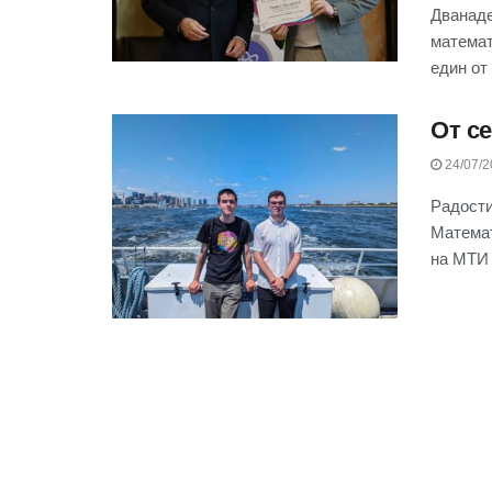
Дванаде
математ
един от
От с
24/07/2
Радости
Математ
на МТИ 