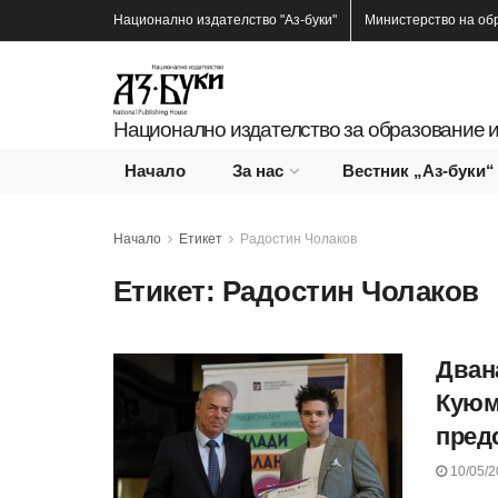
Национално издателство
"Аз-буки"
Министерство на об
Национално издателство за образование и
Начало
За нас
Вестник „Аз-буки“
Начало
Етикет
Радостин Чолаков
Етикет:
Радостин Чолаков
Дван
Куюм
пред
10/05/2