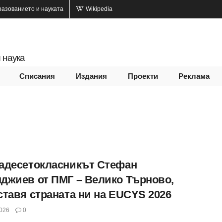
разованието и науката
Wikipedia
 наука
Списания
Издания
Проекти
Реклама
адесетокласникът Стефан
джиев от ПМГ – Велико Търново,
ставя страната ни на EUCYS 2026
026
0