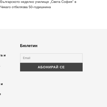
Българското неделно училище „Света София“ в
Чикаго отбелязва 50-годишнина
Бюлетин
та и
а
 и
е