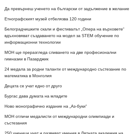
Да превърнеш ученето на български от задължение в желание
Етнографският музей отбелязва 120 години
Белоградчишките скали и фестивалът „Опера на върховете“
вдъхновяват създаването на модел за STEM обучение по
информационни технологии
МОН ще преразгледа сливането на две професионални
гимназии в Пазарджик
24 медала за родни таланти от международно състезание по
математика в Монголия
Децата се учат едно от друго
Бургас дава думата на младите
Ново монографично издание на „Аз-буки“
МОН отличи медалисти от международни олимпиади и
състезания
250 ученици учат и развиват умения в Лятната академия на