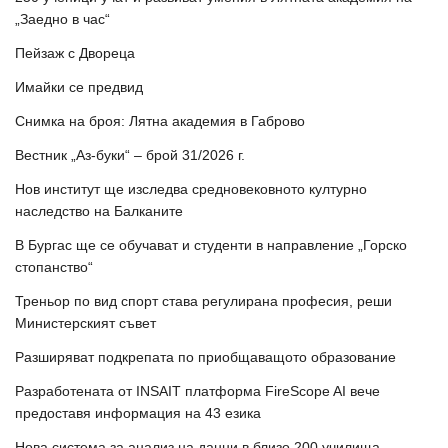
„Заедно в час“
Пейзаж с Двореца
Имайки се предвид
Снимка на броя: Лятна академия в Габрово
Вестник „Аз-буки“ – брой 31/2026 г.
Нов институт ще изследва средновековното културно
наследство на Балканите
В Бургас ще се обучават и студенти в направление „Горско
стопанство“
Треньор по вид спорт става регулирана професия, реши
Министерският съвет
Разширяват подкрепата по приобщаващото образование
Разработената от INSAIT платформа FireScope AI вече
предоставя информация на 43 езика
Нова система за анализ на данни в близо 200 училища