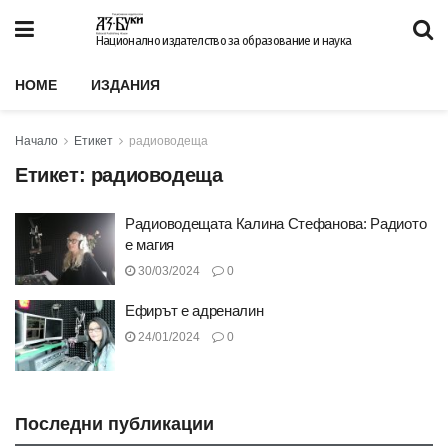
Национално издателство за образование и наука
HOME
ИЗДАНИЯ
Начало
Етикет
радиоводеща
Етикет:
радиоводеща
Радиоводещата Калина Стефанова: Радиото
е магия
30/03/2024
0
Ефирът е адреналин
24/01/2024
0
Последни публикации