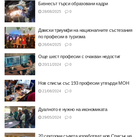
Бизнесът търси образовани кадри
28/08/2025
0
Дамски триумфи на националните състезания
по професии в туризма
26/04/2025
0
Още шест професии с очакван недостиг
20/11/2024
0
Нов списък със 193 професии утвърди МОН
21/08/2024
0
Дуалното е нужно на икономиката
29/05/2024
0
20 секторни съвета изработват нов Списък на