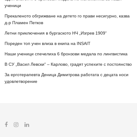
ученици
Прекаленото обгрижване на детето го прави несигурно, казва
д-р Пламен Петков
Летни приключения в бургаското НЧ „Изгрев 1909“
Пореден топ учен влиза в екипа на INSAIT
Наши ученици спечелиха 6 бронзови медала по лингвистика
В СУ „Васил Левски“ – Карлово, градят успехите с постоянство
За ерготерапевта Деница Димитрова работата с децата носи
удовлетворение