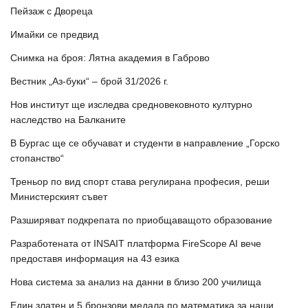
Пейзаж с Двореца
Имайки се предвид
Снимка на броя: Лятна академия в Габрово
Вестник „Аз-буки“ – брой 31/2026 г.
Нов институт ще изследва средновековното културно
наследство на Балканите
В Бургас ще се обучават и студенти в направление „Горско
стопанство“
Треньор по вид спорт става регулирана професия, реши
Министерският съвет
Разширяват подкрепата по приобщаващото образование
Разработената от INSAIT платформа FireScope AI вече
предоставя информация на 43 езика
Нова система за анализ на данни в близо 200 училища
Един златен и 5 бронзови медала по математика за наши