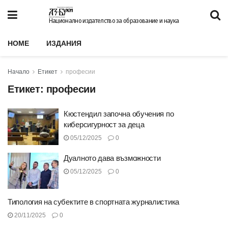
Национално издателство за образование и наука
HOME
ИЗДАНИЯ
Начало
Етикет
професии
Етикет:
професии
Кюстендил започна обучения по
киберсигурност за деца
05/12/2025
0
Дуалното дава възможности
05/12/2025
0
Типология на субектите в спортната журналистика
20/11/2025
0