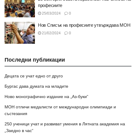
професиите
25/03/2024
0
Нов Списък на професиите утвърждава МОН
21/02/2024
0
Последни публикации
Децата се учат едно от друго
Бургас дава думата на младите
Ново монографично издание на „Аз-буки“
МОН отличи медалисти от международни олимпиади и
състезания
250 ученици учат и развиват умения в Лятната академия на
„Заедно в час“