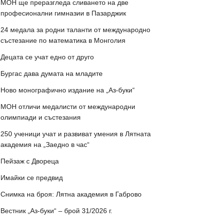
МОН ще преразгледа сливането на две
професионални гимназии в Пазарджик
24 медала за родни таланти от международно
състезание по математика в Монголия
Децата се учат едно от друго
Бургас дава думата на младите
Ново монографично издание на „Аз-буки“
МОН отличи медалисти от международни
олимпиади и състезания
250 ученици учат и развиват умения в Лятната
академия на „Заедно в час“
Пейзаж с Двореца
Имайки се предвид
Снимка на броя: Лятна академия в Габрово
Вестник „Аз-буки“ – брой 31/2026 г.