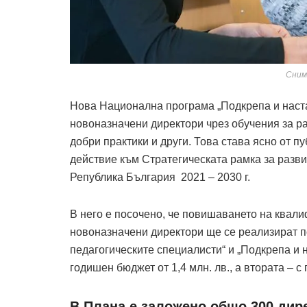
Сним
Нова Национална програма „Подкрепа и наст
новоназначени директори чрез обучения за ра
добри практики и други. Това става ясно от 
действие към Стратегическата рамка за разви
Република България ­ 2021 – 2030 г.
В него е посочено, че повишаването на квали
новоназначени директори ще се реализират п
педагогическите специалисти“ и „Подкрепа и 
годишен бюджет от 1,4 млн. лв., а втората – с
В Плана е заложено общо 300 дире