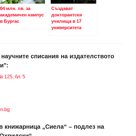
84 млн. лв. за
Създават
академичен кампус
докторантски
в Бургас
училища в 17
университета
и научните списания на издателството
и":
 125, бл. 5
n.bg
в книжарница „Сиела“ – подлез на
 Охридски“.