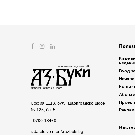
Полез
Къде м
издани
Вход з
Начало
Контак
Абонам
Проект
София 1113, бул. “Цариградско шосе”
№ 125, бл. 5
Реклам
+0700 18466
Вестни
izdatelstvo.mon@azbuki.bg