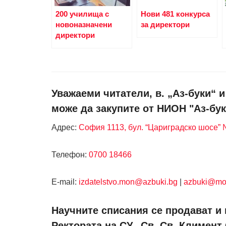
200 училища с
Нови 481 конкурса
новоназначени
за директори
директори
Уважаеми читатели, в. „Аз-буки“ 
може да закупите от НИОН "Аз-бук
Адрес:
София 1113, бул. “Цариградско шосе” №
Телефон:
0700 18466
Е-mail:
izdatelstvo.mon@azbuki.bg
|
azbuki@mo
Научните списания се продават и 
Ректората на СУ „Св. Св. Климент