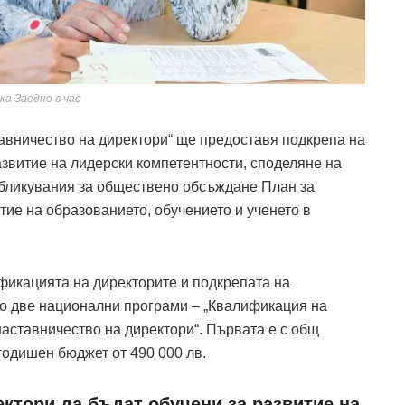
ка Заедно в час
авничество на директори“ ще предоставя подкрепа на
звитие на лидерски компетентности, споделяне на
публикувания за обществено обсъждане План за
тие на образованието, обучението и ученето в
фикацията на директорите и подкрепата на
о две национални програми – „Квалификация на
наставничество на директори“. Първата е с общ
 годишен бюджет от 490 000 лв.
ктори да бъдат обучени за развитие на