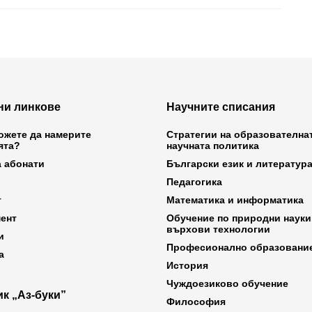
ни линкове
Научните списания
ожете да намерите
Стратегии на образователна
ята?
научната политика
а абонати
Български език и литератур
Педагогика
т
Математика и информатика
ент
Обучение по природни науки
върхови технологии
и
Професионално образовани
а
История
Чуждоезиково обучение
к „Аз-буки”
Философия