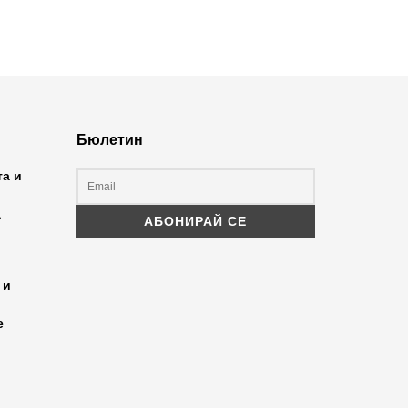
Бюлетин
та и
а
 и
е