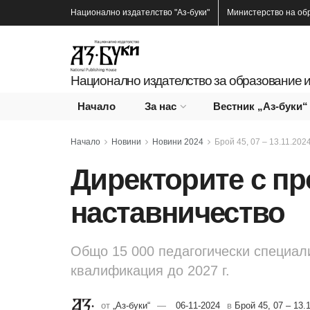
Национално издателство
"Аз-буки"
Министерство на об
Национално издателство за образование и
Начало
За нас
Вестник „Аз-буки“
Начало
Новини
Новини 2024
Брой 45, 07 – 13.11.2024 
Директорите с пр
наставничество
Общо 15 000 педагогически специа
квалификация до 2027 г.
от
„Аз-буки“
06-11-2024
в
Брой 45, 07 – 13.1