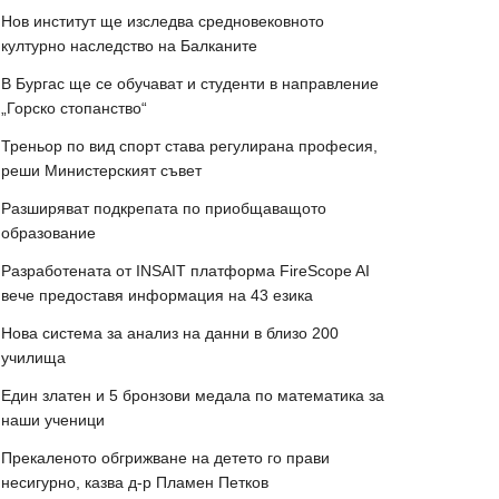
Нов институт ще изследва средновековното
културно наследство на Балканите
В Бургас ще се обучават и студенти в направление
„Горско стопанство“
Треньор по вид спорт става регулирана професия,
реши Министерският съвет
Разширяват подкрепата по приобщаващото
образование
Разработената от INSAIT платформа FireScope AI
вече предоставя информация на 43 езика
Нова система за анализ на данни в близо 200
училища
Един златен и 5 бронзови медала по математика за
наши ученици
Прекаленото обгрижване на детето го прави
несигурно, казва д-р Пламен Петков