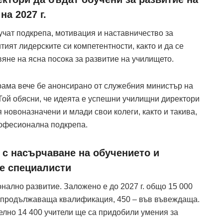
а 2027 г.
учат подкрепа, мотивация и наставничество за
тият лидерските си компетентности, както и да се
яне на ясна посока за развитие на училището.
рама вече бе анонсирано от служебния министър на
Той обясни, че идеята е успешни училищни директори
 новоназначени и млади свои колеги, както и такива,
рофесионална подкрепа.
 с насърчаване на обучението и
те специалисти
ално развитие. Заложено е до 2027 г. общо 15 000
в продължаваща квалификация, 450 – във въвеждаща.
елно 14 400 учители ще са придобили умения за