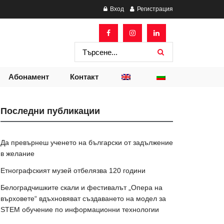
Вход
Регистрация
Абонамент
Контакт
Последни публикации
Да превърнеш ученето на български от задължение
в желание
Етнографският музей отбелязва 120 години
Белоградчишките скали и фестивалът „Опера на
върховете“ вдъхновяват създаването на модел за
STEM обучение по информационни технологии