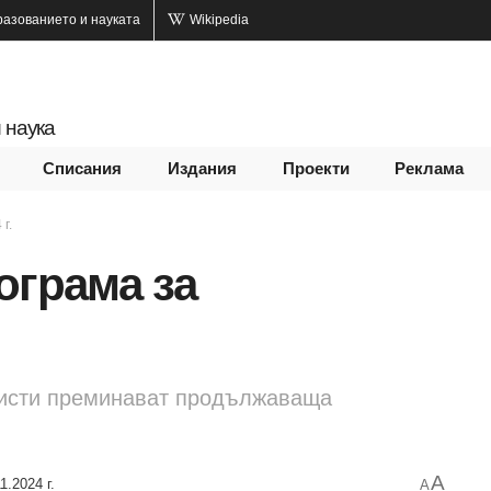
разованието и науката
Wikipedia
 наука
Списания
Издания
Проекти
Реклама
г.
ограма за
листи преминават продължаваща
A
1.2024 г.
A