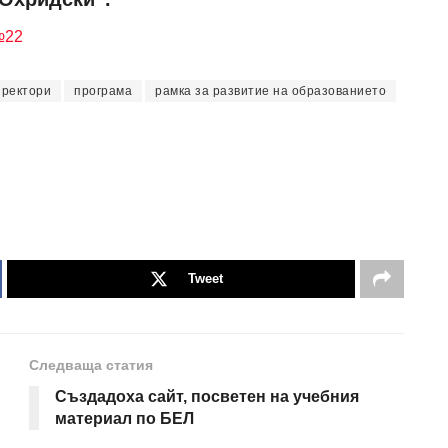
№22
иректори
програма
рамка за развитие на образованието
Tweet
Следваща статия
Създадоха сайт, посветен на учебния
материал по БЕЛ