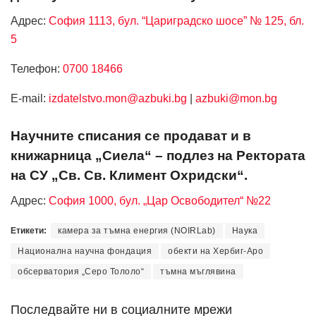
Адрес:
София 1113, бул. “Цариградско шосе” № 125, бл.
5
Телефон:
0700 18466
Е-mail:
izdatelstvo.mon@azbuki.bg
|
azbuki@mon.bg
Научните списания се продават и в
книжарница „Сиела“ – подлез на Ректората
на СУ „Св. Св. Климент Охридски“.
Адрес:
София 1000, бул. „Цар Освободител“ №22
Етикети:
камера за тъмна енергия (NOIRLab)
Наука
Национална научна фондация
обекти на Хербиг-Аро
обсерватория „Серо Тололо“
тъмна мъглявина
Последвайте ни в социалните мрежи