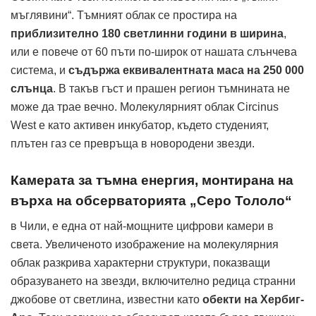
мъглявини“. Тъмният облак се простира на
приблизително 180 светлинни години в ширина
,
или е повече от 60 пъти по-широк от нашата слънчева
система, и
съдържа еквивалентната маса на 250 000
слънца
. В такъв гъст и прашен регион тъмнината не
може да трае вечно. Молекулярният облак Circinus
West е като активен инкубатор, където студеният,
плътен газ се превръща в новородени звезди.
Камерата за тъмна енергия, монтирана на
върха на обсерваторията „Серо Тололо“
в Чили, е една от най-мощните цифрови камери в
света. Увеличеното изображение на молекулярния
облак разкрива характерни структури, показващи
образуването на звезди, включително редица странни
джобове от светлина, известни като
обекти на Хербиг-