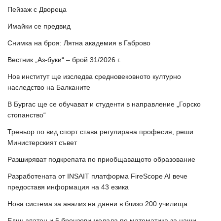
Пейзаж с Двореца
Имайки се предвид
Снимка на броя: Лятна академия в Габрово
Вестник „Аз-буки“ – брой 31/2026 г.
Нов институт ще изследва средновековното културно
наследство на Балканите
В Бургас ще се обучават и студенти в направление „Горско
стопанство“
Треньор по вид спорт става регулирана професия, реши
Министерският съвет
Разширяват подкрепата по приобщаващото образование
Разработената от INSAIT платформа FireScope AI вече
предоставя информация на 43 езика
Нова система за анализ на данни в близо 200 училища
Един златен и 5 бронзови медала по математика за наши