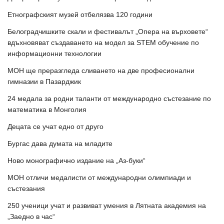
Етнографският музей отбелязва 120 години
Белоградчишките скали и фестивалът „Опера на върховете“
вдъхновяват създаването на модел за STEM обучение по
информационни технологии
МОН ще преразгледа сливането на две професионални
гимназии в Пазарджик
24 медала за родни таланти от международно състезание по
математика в Монголия
Децата се учат едно от друго
Бургас дава думата на младите
Ново монографично издание на „Аз-буки“
МОН отличи медалисти от международни олимпиади и
състезания
250 ученици учат и развиват умения в Лятната академия на
„Заедно в час“