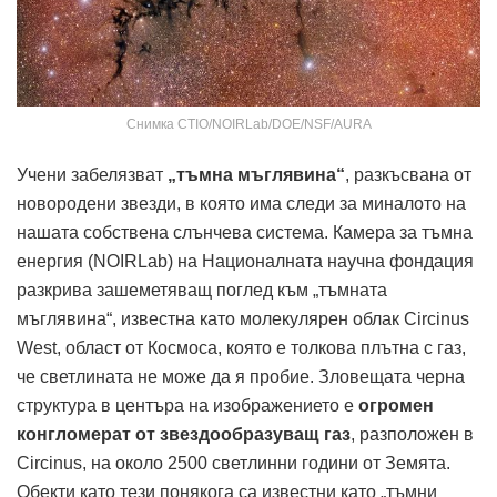
Снимка CTIO/NOIRLab/DOE/NSF/AURA
Учени забелязват
„тъмна мъглявина“
, разкъсвана от
новородени звезди, в която има следи за миналото на
нашата собствена слънчева система. Камера за тъмна
енергия (NOIRLab) на Националната научна фондация
разкрива зашеметяващ поглед към „тъмната
мъглявина“, известна като молекулярен облак Circinus
West, област от Космоса, която е толкова плътна с газ,
че светлината не може да я пробие. Зловещата черна
структура в центъра на изображението е
огромен
конгломерат от звездообразуващ газ
, разположен в
Circinus, на около 2500 светлинни години от Земята.
Обекти като тези понякога са известни като „тъмни