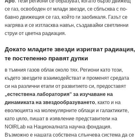
Аро
. Тези региони се образуват, когато бързо движещ
се газ, освободен от млади звезди, се сблъсква с по-
бавно движещия се газ, който ги заобикаля. Газът се
нагрява и се изтласква навън, създавайки светлинни
струи от цветна радиация.
Докато младите звезди изригват радиация,
те постепенно правят дупки
в тъмния газов облак около тях. Региони като този,
където звездите взаимодействат и променят средата
си на различни етапи от развитието си, предоставят
„естествена лаборатория“ за изучаване на
динамиката на звездообразуването
, както и на
еволюцията на молекулярните облаци и галактиките,
като цяло, пишат в изявление представители на
NOIRLab на Националната научна фондация.
Възможно е нашата собствена слънчева система да се