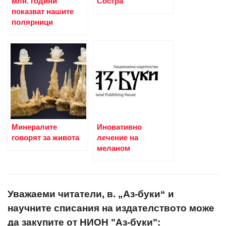
млн. години
Состра
показват нашите
полярници
Минералите
Иновативно
говорят за живота
лечение на
меланом
Уважаеми читатели, в. „Аз-буки“ и
научните списания на издателството може
да закупите от НИОН "Аз-буки":