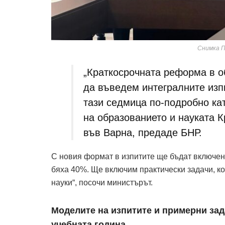
Снимка 
„Краткосрочната реформа в о
да въведем интегралните изпи
тази седмица по-подробно ка
на образованието и науката 
във Варна, предаде БНР.
С новия формат в изпитите ще бъдат включени
бяха 40%. Ще включим практически задачи, ко
науки“, посочи министърът.
Моделите на изпитите и примерни зад
учебната година.