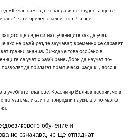
ед VII клас няма да го направи по-труден, а ще го
биране“, категоричен е министър Вълчев.
защото ще даде сигнал учениците как да учат.
че ако не разбират, те заучават, временно се справят
тават трайни знания. Виждаме това особено в
ениците да учат с разбиране. Дори да научат по-
м позволят да прилагат практически задачи“, посочи
в учебните планове. Красимир Вълчев посочи, че в
е по математика и по природни науки, а в по-малка
ия.
уждоезиковото обучение и
ова не означава, че ще отпаднат