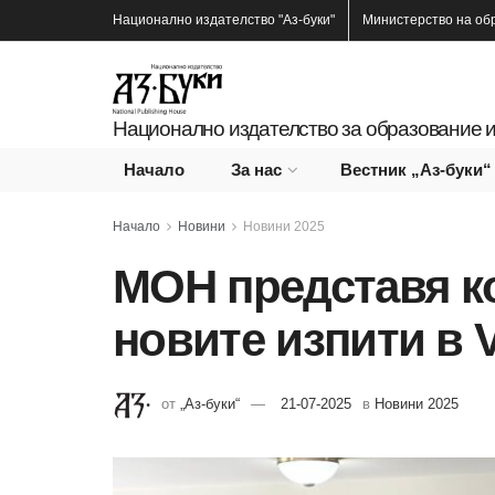
Национално издателство
"Аз-буки"
Министерство на об
Национално издателство за образование и
Начало
За нас
Вестник „Аз-буки“
Начало
Новини
Новини 2025
МОН представя к
новите изпити в V
от
„Аз-буки“
21-07-2025
в
Новини 2025