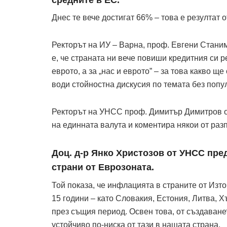
Днес те вече достигат 66% – това е резултат 
Ректорът на ИУ – Варна, проф. Евгени Станим
е, че страната ни вече повиши кредитния си р
еврото, а за „нас и еврото” – за това какво ще 
води стойностна дискусия по темата без попу
Ректорът на УНСС проф. Димитър Димитров от
на единната валута и коментира някои от раз
Доц. д-р Янко Христозов от УНСС пре
страни от Еврозоната.
Той показа, че инфлацията в страните от Изт
15 години – като Словакия, Естония, Литва, Х
през същия период. Освен това, от създаван
устойчиво по-ниска от тази в нашата страна.