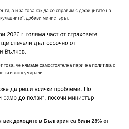
енти, а и за това как да се справим с дефицитите на
кулациите“, добави министърът.
и 2026 г. голяма част от страховете
 ще спечели дългосрочно от
ви Вълчев.
от това, че нямаме самостоятелна парична политика с
ме ги изконсумирали.
може да реши всички проблеми. Но
и само до ползи“, посочи министър
я век доходите в България са били 28% от