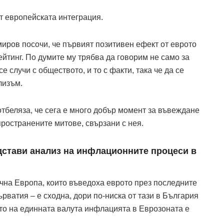
от европейската интеграция.
иров посочи, че първият позитивен ефект от еврото
ейтинг. По думите му трябва да говорим не само за
се случи с обществото, и то с факти, така че да се
лизъм.
беляза, че сега е много добър момент за въвеждане
пространените митове, свързани с нея.
дстави анализ на инфлационните процеси в
очна Европа, които въведоха еврото през последните
ърватия – е сходна, дори по-ниска от тази в България
ето на единната валута инфлацията в Еврозоната е