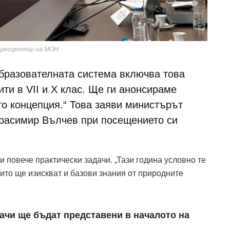
Пресцентър на МОН
бразователната система включва това
ти в VII и X клас. Ще ги анонсираме
то концепция.“ Това заяви министърът
Красимир Вълчев при посещението си
 повече практически задачи. „Тази година условно те
ито ще изискват и базови знания от природните
ачи ще бъдат представени в началото на