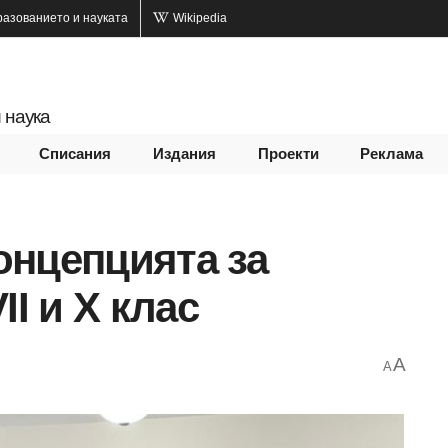
разованието и науката
Wikipedia
 наука
Списания
Издания
Проекти
Реклама
онцепцията за
II и X клас
A
A