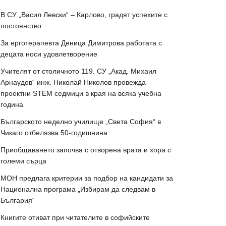
В СУ „Васил Левски“ – Карлово, градят успехите с
постоянство
За ерготерапевта Деница Димитрова работата с
децата носи удовлетворение
Учителят от столичното 119. СУ „Акад. Михаил
Арнаудов“ инж. Николай Николов провежда
проектни STEM седмици в края на всяка учебна
година
Българското неделно училище „Света София“ в
Чикаго отбелязва 50-годишнина
Приобщаването започва с отворена врата и хора с
големи сърца
МОН предлага критерии за подбор на кандидати за
Национална програма „Избирам да следвам в
България“
Книгите отиват при читателите в софийските