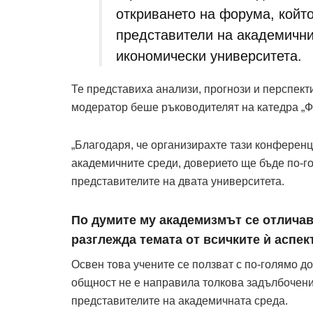
откриването на форума, който
представители на академични
икономически университета.
Те представиха анализи, прогнози и перспект
модератор беше ръководителят на катедра „Фи
„Благодаря, че организирахте тази конференци
академичните среди, доверието ще бъде по-г
представителите на двата университета.
По думите му академизмът се отличав
разглежда темата от всичките ѝ аспек
Освен това учените се ползват с по-голямо д
общност не е направила толкова задълбочени
представителите на академичната среда.