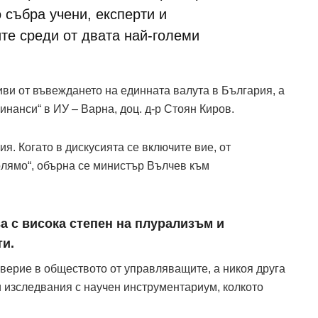
 събра учени, експерти и
те среди от двата най-големи
иви от въвеждането на единната валута в България, а
нанси“ в ИУ – Варна, доц. д-р Стоян Киров.
я. Когато в дискусията се включите вие, от
олямо“, обърна се министър Вълчев към
а с висока степен на плурализъм и
ти.
оверие в обществото от управляващите, а никоя друга
 изследвания с научен инструментариум, колкото