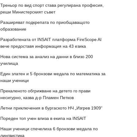
Треньор по вид спорт става регулирана професия,
реши Министерският съвет
Разширяват подкрепата по приобщаващото
образование
Разработената от INSAIT платформа FireScope AI
вече предоставя информация на 43 езика
Нова система за анализ на данни в близо 200
училища
Един златен и 5 бронзови медала по математика за
наши ученици
Прекаленото обгрижване на детето го прави
несигурно, казва д-р Пламен Петков
Летни приключения в бургаското НЧ „Изгрев 1909“
Пореден топ учен влиза в екипа на INSAIT
Наши ученици спечелиха 6 бронзови медала по
лингвистика