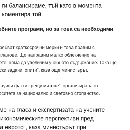
 ги балансираме, тъй като в момента
 коментира той.
ебните програми, но за това са необходими
трябват краткосрочни мерки и това правим с
 планове. Ще направим малко облекчение на
ете, няма да увеличим учебното съдържание. Така ще
ки задачи, опити“, каза още министърът.
научни факти срещу митове“, организирана от
ситета за национално и световно стопанство.
ме на гласа и експертизата на учените
 икономическите перспективи пред
а еврото“, каза министърът при