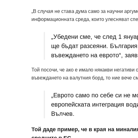
„В случая не става дума само за научни аргум
информационната среда, които улесняват спе
„Убедени сме, че след 1 януар
ще бъдат разсеяни. България
въвеждането на еврото“, зая
Той посочи, че ако е имало някакви негативи 
въвеждането на валутния борд, то ние вече с
„Еврото само по себе си не 
европейската интеграция вод
Вълчев.
Той даде пример, че в края на минали
средните в ЕС.