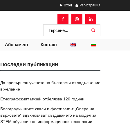
Вход
Регистрация
Абонамент
Контакт
Последни публикации
Да превърнеш ученето на български от задължение
в желание
Етнографският музей отбелязва 120 години
Белоградчишките скали и фестивалът „Опера на
върховете“ вдъхновяват създаването на модел за
STEM обучение по информационни технологии