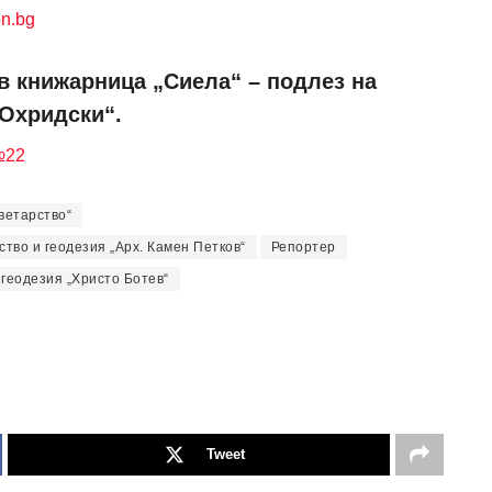
n.bg
в книжарница „Сиела“ – подлез на
 Охридски“.
№22
ветарство“
тво и геодезия „Арх. Камен Петков“
Репортер
геодезия „Христо Ботев“
Tweet