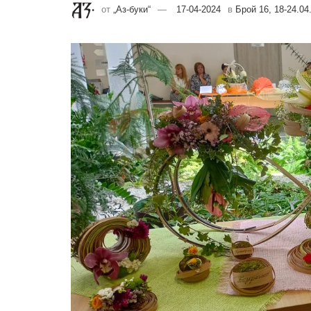
от
„Аз-буки“
17-04-2024
в
Брой 16, 18-24.04.