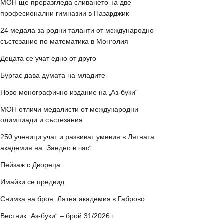
МОН ще преразгледа сливането на две
професионални гимназии в Пазарджик
24 медала за родни таланти от международно
състезание по математика в Монголия
Децата се учат едно от друго
Бургас дава думата на младите
Ново монографично издание на „Аз-буки“
МОН отличи медалисти от международни
олимпиади и състезания
250 ученици учат и развиват умения в Лятната
академия на „Заедно в час“
Пейзаж с Двореца
Имайки се предвид
Снимка на броя: Лятна академия в Габрово
Вестник „Аз-буки“ – брой 31/2026 г.