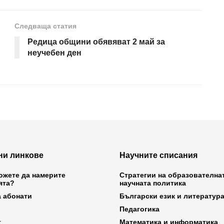
Следваща статия
Редица общини обявяват 2 май за
неучебен ден
ни линкове
Научните списания
ожете да намерите
Стратегии на образователна
ята?
научната политика
а абонати
Български език и литератур
Педагогика
т
Математика и информатика