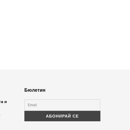
Бюлетин
та и
а