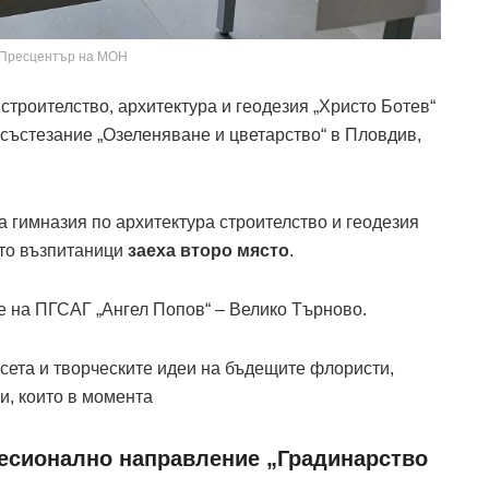
 Пресцентър на МОН
троителство, архитектура и геодезия „Христо Ботев“
състезание „Озеленяване и цветарство“ в Пловдив,
гимназия по архитектура строителство и геодезия
ито възпитаници
заеха второ място
.
е на ПГСАГ „Ангел Попов“ – Велико Търново.
сета и творческите идеи на бъдещите флористи,
и, които в момента
фесионално направление „Градинарство