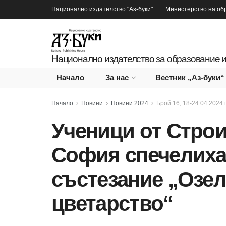
Национално издателство
"Аз-буки"
Министерство на об
Национално издателство за образование и
Начало
За нас
Вестник „Аз-буки“
Начало
Новини
Новини 2024
Брой 16, 18-24.04.2024 г
Ученици от Строи
София спечелиха
състезание „Озел
цветарство“