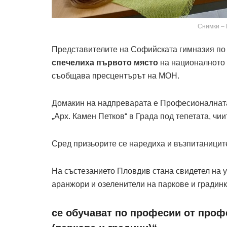
Снимки –
Представителите на Софийската гимназия по с
спечелиха първото място
на националното 
съобщава пресцентърът на МОН.
Домакин на надпреварата е Професионалната 
„Арх. Камен Петков“ в Града под тепетата, чи
Сред призьорите се наредиха и възпитаницит
На състезанието Пловдив стана свидетел на у
аранжори и озеленители на паркове и градинк
се обучават по професии от про