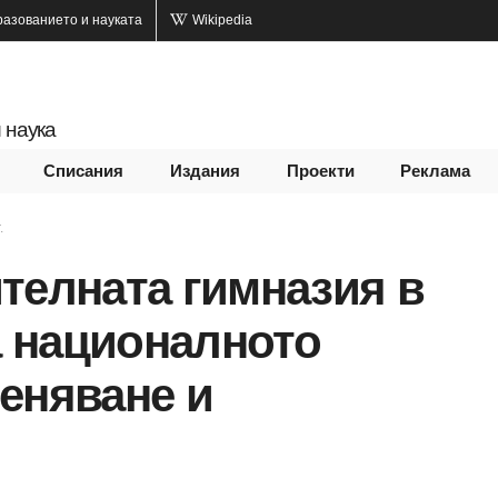
разованието и науката
Wikipedia
 наука
Списания
Издания
Проекти
Реклама
.
телната гимназия в
 националното
еняване и