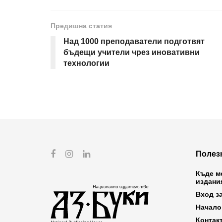
Предишна статия
Над 1000 преподаватели подготвят
бъдещи учители чрез иновативни
технологии
Полез
Къде м
издани
Вход з
Начало
Контак