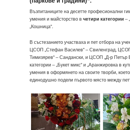
(паркове и градини)“.
Възпитаниците на десетте професионални гим
умения и майсторство в
четири категории
– 
„Кошница“.
В състезанието участваха и пет отбора на уч
ЦСОП „Стефан Василев“ – Свиленград, ЦСОП
Тимизярев“ – Сандански, и ЦСОП „Д-р Петър Б
категории – „Букет микс“ и „Аранжировка в к
умения в оформянето на своите творби, което
единодушно подели първото място между пет