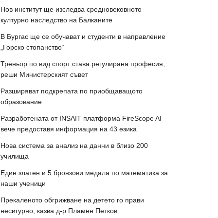
Нов институт ще изследва средновековното
културно наследство на Балканите
В Бургас ще се обучават и студенти в направление
„Горско стопанство“
Треньор по вид спорт става регулирана професия,
реши Министерският съвет
Разширяват подкрепата по приобщаващото
образование
Разработената от INSAIT платформа FireScope AI
вече предоставя информация на 43 езика
Нова система за анализ на данни в близо 200
училища
Един златен и 5 бронзови медала по математика за
наши ученици
Прекаленото обгрижване на детето го прави
несигурно, казва д-р Пламен Петков