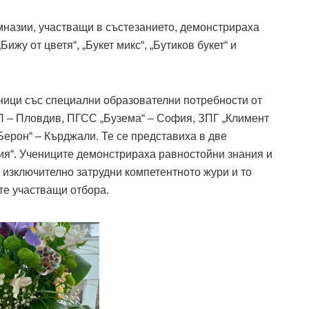
назии, участващи в състезанието, демонстрираха
„Бижу от цветя“, „Букет микс“, „Бутиков букет“ и
еници със специални образователни потребности от
 – Пловдив, ПГСС „Бузема“ – София, ЗПГ „Климент
ерон“ – Кърджали. Те се представиха в две
утия“. Учениците демонстрираха равностойни знания и
 изключително затрудни компетентното жури и то
те участващи отбора.