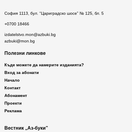
София 1113, бул. “Цариградско шосе” № 125, бл. 5
+0700 18466
izdatelstvo.mon@azbuki.bg
azbuki@mon.bg
Полезни линкове
Къде можете да намерите изданията?
Вход за абонати
Начало
Контакт
Абонамент
Проекти
Реклама
Вестник „Аз-буки”