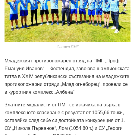
Снимка ПМГ
Младежкият противопожарен отряд на ПМГ „Проф.
Емануил Иванов“ – Кюстендил, завоюва шампионската
титла в XXIV републикански състезания на младежките
противопожарни отряди „Млад огнеборец“, провели се
в курортния комплекс „Албена“.
Златните медалисти от ПМГ се изкачиха на върха в
комплексното класиране с резултат от 1055,66 точки,
оставяйки след себе си достойната конкуренция от 1.
ОУ „Никола Първанов“, Лом (1054,80 т.) и СУ „Георги