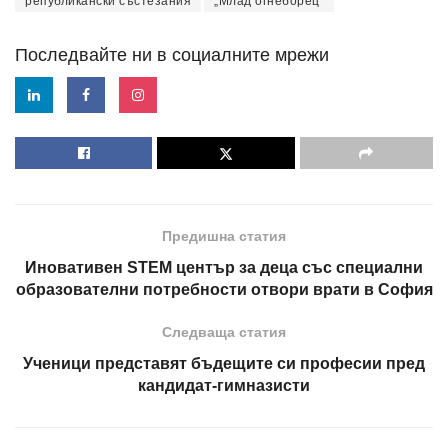
републикански състезания
„Млад огнеборец“
Последвайте ни в социалните мрежи
Предишна статия
Иновативен STEM център за деца със специални
образователни потребности отвори врати в София
Следваща статия
Ученици представят бъдещите си професии пред
кандидат-гимназисти