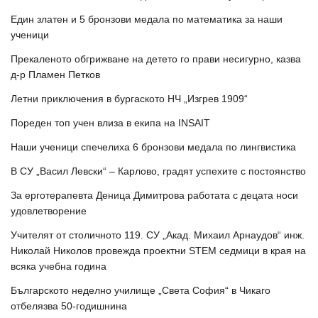
Един златен и 5 бронзови медала по математика за наши
ученици
Прекаленото обгрижване на детето го прави несигурно, казва
д-р Пламен Петков
Летни приключения в бургаското НЧ „Изгрев 1909“
Пореден топ учен влиза в екипа на INSAIT
Наши ученици спечелиха 6 бронзови медала по лингвистика
В СУ „Васил Левски“ – Карлово, градят успехите с постоянство
За ерготерапевта Деница Димитрова работата с децата носи
удовлетворение
Учителят от столичното 119. СУ „Акад. Михаил Арнаудов“ инж.
Николай Николов провежда проектни STEM седмици в края на
всяка учебна година
Българското неделно училище „Света София“ в Чикаго
отбелязва 50-годишнина