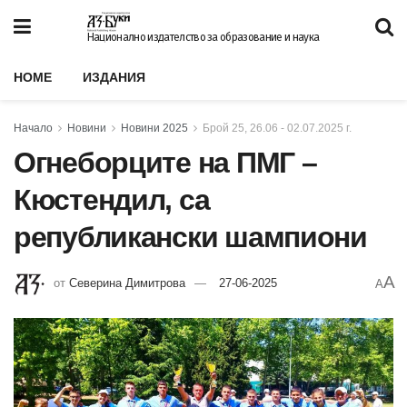
Национално издателство за образование и наука
HOME
ИЗДАНИЯ
Начало
Новини
Новини 2025
Брой 25, 26.06 - 02.07.2025 г.
Огнеборците на ПМГ –
Кюстендил, са
републикански шампиони
A
от
Северина Димитрова
27-06-2025
A