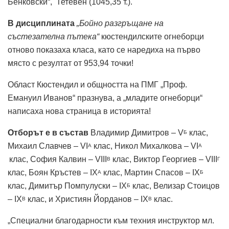
Бенковски“, Тетевен (1045,35 т.).
В дисциплината
„Бойно разгръщане на
състезателна пътека“
кюстендилските огнеборци
отново показаха класа, като се наредиха на първо
място с резултат от 953,94 точки!
Област Кюстендил и общността на ПМГ „Проф.
Емануил Иванов“ празнува, а „младите огнеборци“
написаха нова страница в историята!
Отборът е в състав
Владимир Димитров – V
клас,
Б
Михаил Славчев – VI
клас, Никол Михалкова – VI
А
A
клас, София Калвин – VIII
клас, Виктор Георгиев – VIII
B
Г
клас, Боян Кръстев – IX
клас, Мартин Спасов – IX
A
Б
клас, Димитър Помпулуски – IX
клас, Велизар Стоицов
Б
– IX
клас, и Християн Йорданов – IX
клас.
В
В
„Специални благодарности към техния инструктор мл.