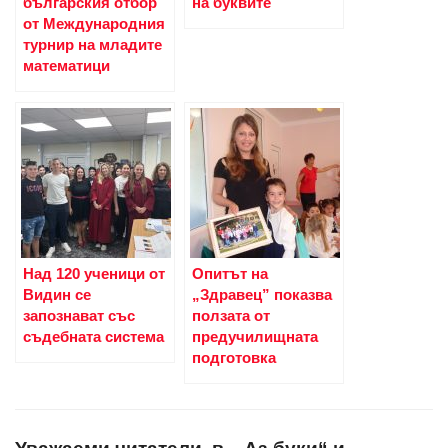
българския отбор
на буквите
от Международния
турнир на младите
математици
Над 120 ученици от
Опитът на
Видин се
„Здравец” показва
запознават със
ползата от
съдебната система
предучилищната
подготовка