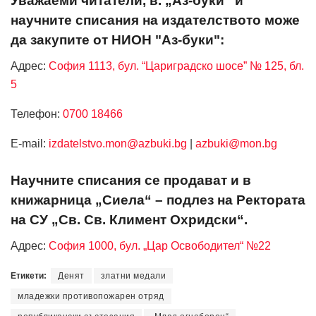
Уважаеми читатели, в. „Аз-буки“ и
научните списания на издателството може
да закупите от НИОН "Аз-буки":
Адрес:
София 1113, бул. “Цариградско шосе” № 125, бл.
5
Телефон:
0700 18466
Е-mail:
izdatelstvo.mon@azbuki.bg
|
azbuki@mon.bg
Научните списания се продават и в
книжарница „Сиела“ – подлез на Ректората
на СУ „Св. Св. Климент Охридски“.
Адрес:
София 1000, бул. „Цар Освободител“ №22
Етикети:
Денят
златни медали
младежки противопожарен отряд