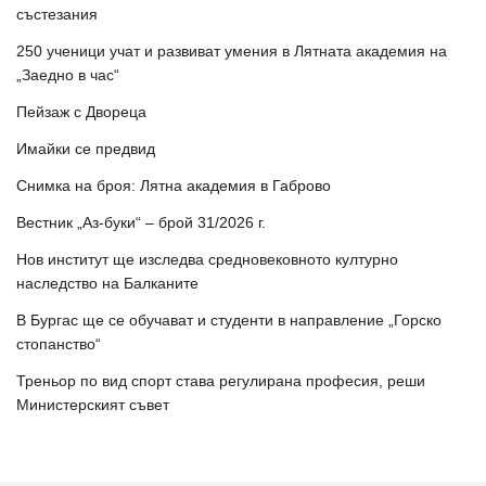
състезания
250 ученици учат и развиват умения в Лятната академия на
„Заедно в час“
Пейзаж с Двореца
Имайки се предвид
Снимка на броя: Лятна академия в Габрово
Вестник „Аз-буки“ – брой 31/2026 г.
Нов институт ще изследва средновековното културно
наследство на Балканите
В Бургас ще се обучават и студенти в направление „Горско
стопанство“
Треньор по вид спорт става регулирана професия, реши
Министерският съвет