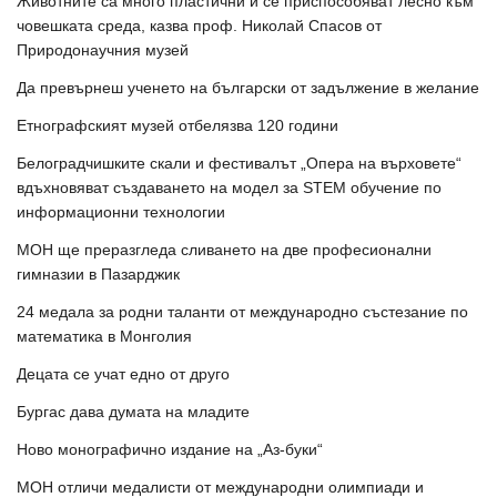
Животните са много пластични и се приспособяват лесно към
човешката среда, казва проф. Николай Спасов от
Природонаучния музей
Да превърнеш ученето на български от задължение в желание
Етнографският музей отбелязва 120 години
Белоградчишките скали и фестивалът „Опера на върховете“
вдъхновяват създаването на модел за STEM обучение по
информационни технологии
МОН ще преразгледа сливането на две професионални
гимназии в Пазарджик
24 медала за родни таланти от международно състезание по
математика в Монголия
Децата се учат едно от друго
Бургас дава думата на младите
Ново монографично издание на „Аз-буки“
МОН отличи медалисти от международни олимпиади и