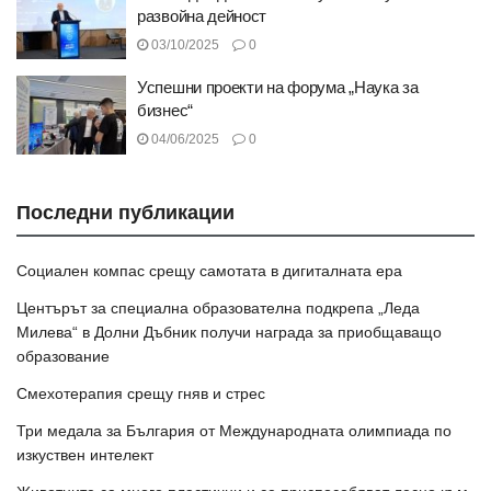
развойна дейност
03/10/2025
0
Успешни проекти на форума „Наука за
бизнес“
04/06/2025
0
Последни публикации
Социален компас срещу самотата в дигиталната ера
Центърът за специална образователна подкрепа „Леда
Милева“ в Долни Дъбник получи награда за приобщаващо
образование
Смехотерапия срещу гняв и стрес
Три медала за България от Международната олимпиада по
изкуствен интелект