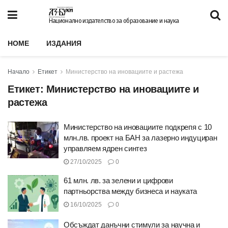
Национално издателство за образование и наука
HOME
ИЗДАНИЯ
Начало
Етикет
Министерство на иновациите и растежа
Етикет:
Министерство на иновациите и
растежа
Министерство на иновациите подкрепя с 10
млн.лв. проект на БАН за лазерно индуциран
управляем ядрен синтез
27/10/2025
0
61 млн. лв. за зелени и цифрови
партньорства между бизнеса и науката
16/10/2025
0
Обсъждат данъчни стимули за научна и