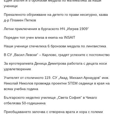
Един златен и 5 бронзови медала по математика за наши
ученици
Прекаленото обгрижване на детето го прави несигурно, казва
д-р Пламен Петков
Летни приключения в бургаското НЧ „Изгрев 1909“
Пореден топ учен влиза в екипа на INSAIT
Наши ученици спечелиха 6 бронзови медала по лингвистика
В СУ „Васил Левски“ – Карлово, градят успехите с постоянство
За ерготерапевта Деница Димитрова работата с децата носи
удовлетворение
Учителят от столичното 119. СУ „Акад. Михаил Арнаудов“ инж.
Николай Николов провежда проектни STEM седмици в края на
всяка учебна година
Българското неделно училище „Света София“ в Чикаго
отбелязва 50-годишнина
Приобщаването започва с отворена врата и хора с големи