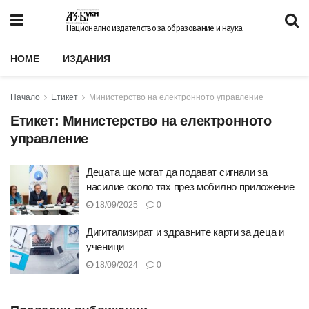
Национално издателство за образование и наука
HOME
ИЗДАНИЯ
Начало
Етикет
Министерство на електронното управление
Етикет:
Министерство на електронното
управление
Децата ще могат да подават сигнали за
насилие около тях през мобилно приложение
18/09/2025
0
Дигитализират и здравните карти за деца и
ученици
18/09/2024
0