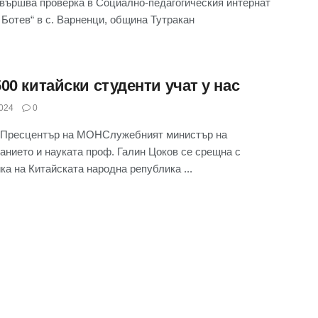
ършва проверка в Социално-педагогическия интернат
 Ботев“ в с. Варненци, община Тутракан
00 китайски студенти учат у нас
024
0
 Пресцентър на МОНСлужебният министър на
анието и науката проф. Галин Цоков се срещна с
ка на Китайската народна република ...