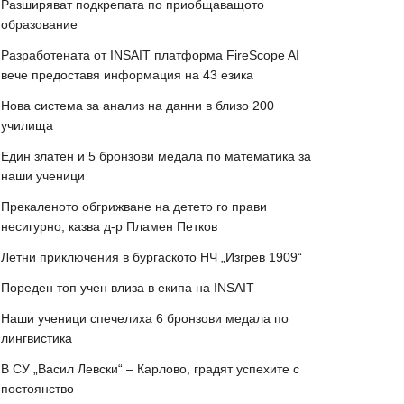
Разширяват подкрепата по приобщаващото
образование
Разработената от INSAIT платформа FireScope AI
вече предоставя информация на 43 езика
Нова система за анализ на данни в близо 200
училища
Един златен и 5 бронзови медала по математика за
наши ученици
Прекаленото обгрижване на детето го прави
несигурно, казва д-р Пламен Петков
Летни приключения в бургаското НЧ „Изгрев 1909“
Пореден топ учен влиза в екипа на INSAIT
Наши ученици спечелиха 6 бронзови медала по
лингвистика
В СУ „Васил Левски“ – Карлово, градят успехите с
постоянство