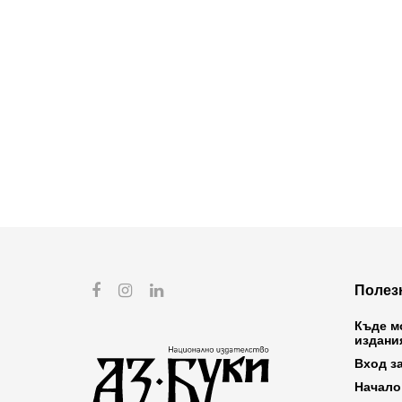
Полез
Къде м
издани
Вход з
Начало