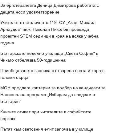
За ерготерапевта Деница Димитрова работата с
децата носи удовлетворение
Учителят от столичното 119. СУ „Акад. Михаил
Арнаудов“ инж. Николай Николов провежда
проектни STEM седмици в края на всяка учебна
година
Българското неделно училище „Света София“ в
Чикаго отбелязва 50-годишнина
Приобщаването започва с отворена врата и хора с
големи сърца
МОН предлага критерии за подбор на кандидати за
Национална програма „Избирам да следвам в
България“
Книгите отиват при читателите в софийските
паркове
Пътят към световния елит започва в училище