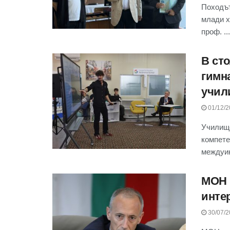
Походът
млади х
проф. ...
В ст
гимн
учил
01/12/2
Училище
компете
междуин
МОН 
инте
30/07/2