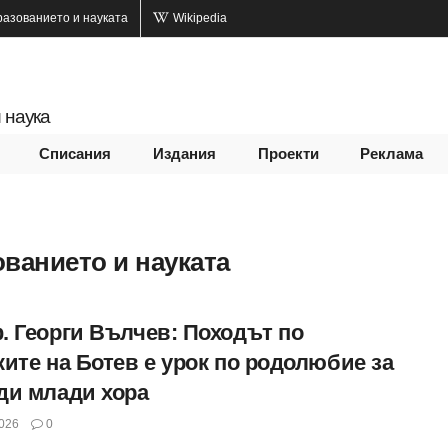
разованието и науката
Wikipedia
 наука
Списания
Издания
Проекти
Реклама
ванието и науката
. Георги Вълчев: Походът по
ките на Ботев е урок по родолюбие за
ди млади хора
026
0