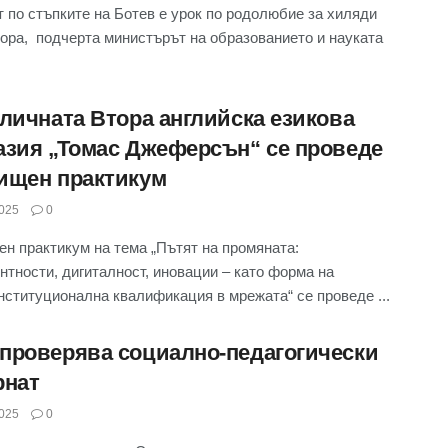
 по стъпките на Ботев е урок по родолюбие за хиляди
ора, подчерта министърът на образованието и науката
оличната Втора английска езикова
азия „Томас Джеферсън“ се проведе
ищен практикум
025
0
н практикум на тема „Пътят на промяната:
нтности, дигиталност, иновации – като форма на
ституционална квалификация в мрежата“ се проведе ...
проверява социално-педагогически
рнат
025
0