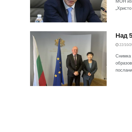
МОН изв
„Христо
Над 5
22/10/2
Снимка
образов
послани