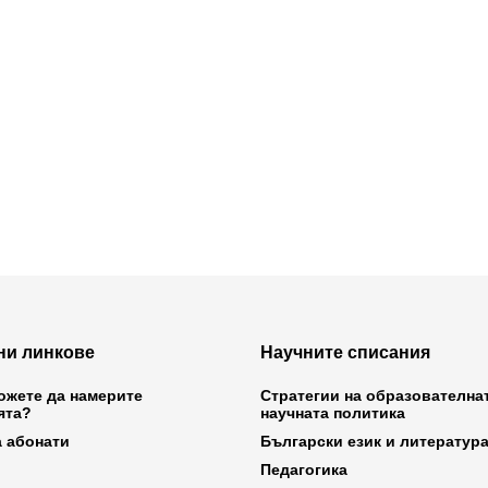
ни линкове
Научните списания
ожете да намерите
Стратегии на образователна
ята?
научната политика
а абонати
Български език и литератур
Педагогика