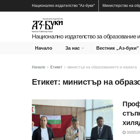
Национално издателство
"Аз-буки"
Министерство на об
Национално издателство за образование и
Начало
За нас
Вестник „Аз-буки“
Начало
Етикет
министър на образованието и науката
Етикет:
министър на образо
Проф
стъп
хиля
30/05/2