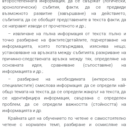
второстепенната информация; да се свържат (логически,
хронологически) събития, факти; да се предвиди
възможното развитие (завършване) на действието,
събитията; да се обобщят представените в текста факти; да
се направят изводи от прочетеното и др.;
– извличане на пълна информация от текста: пълно и
точно разбиране на фактите/детайлите, подчертаване на
информацията, която потвърждава, изяснява нещо;
установяване на връзката между събитията; разкриване на
причинно-следствената връзка между тях, определяне на
основната идея, сравняване (съпоставяне) на
информацията и др.;
– разбиране на необходимата (интересна за
специалистите) смислова информация: да се определи най-
общо темата на текста; да се определи жанрът на текста, да
се идентифицира информация, свързана с определен
проблем; да се определи важността (стойността) на
информацията и др.
Крайната цел на обучението по четене е самостоятелно
четене с нормален темп, разбиране и осмисляне на