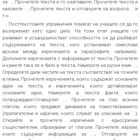
за
...;
Прочетете текста и го озаглавете
;
Прочетете текста и
назовете
...;
Прочетете текста и отговорете на въпроса
:... и
т.н.
Посттекстовите упражнения помагат на учащите се да го
възприемат като едно цяло. На този етап учащите се
развиват и усъвършенстват способността си да разбират
съдържанието на текста, като установяват смислови
връзки между изреченията и параграфите, например:
Допълнете изреченията с информация от текста
;
Прочетете
и кажете така ли е било в текста
;
Намерете на руски език
...;
Определете дали частите на текста съответстват на точките
в плана
;
Прочетете изреченията, които съдържат основните
идеи на текста, и изреченията, които детайлизират
основните идеи
;
Намерете в текста факти, които
потвърждават/отхвърлят ...
;
Прочетете на глас всички
глаголи, които предават динамика на повествованието
(прилагателни и наречия, които служат за описание на ...)
;
Открийте и прочетете изречения с едносрични
съществителни, образувани от глаголи
;
Прочетете изрази,
които съдържат информация за
...;
Отговорете на