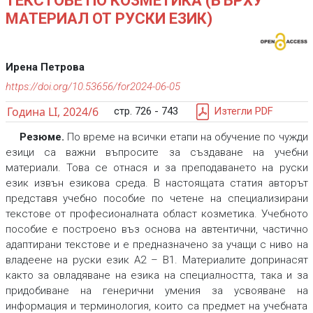
ТЕКСТОВЕ ПО КОЗМЕТИКА (ВЪРХУ
МАТЕРИАЛ ОТ РУСКИ ЕЗИК)
Ирена Петрова
https://doi.org/10.53656/for2024-06-05
Година LI, 2024/6
стр. 726 - 743
Изтегли PDF
Резюме.
По време на всички етапи на обучение по чужди
езици са важни въпросите за създаване на учебни
материали. Това се отнася и за преподаването на руски
език извън езикова среда. В настоящата статия авторът
представя учебно пособие по четене на специализирани
текстове от професионалната област козметика. Учебното
пособие е построено въз основа на автентични, частично
адаптирани текстове и е предназначено за учащи с ниво на
владеене на руски език А2 – В1. Материалите допринасят
както за овладяване на езика на специалността, така и за
придобиване на генерични умения за усвояване на
информация и терминология, които са предмет на учебната