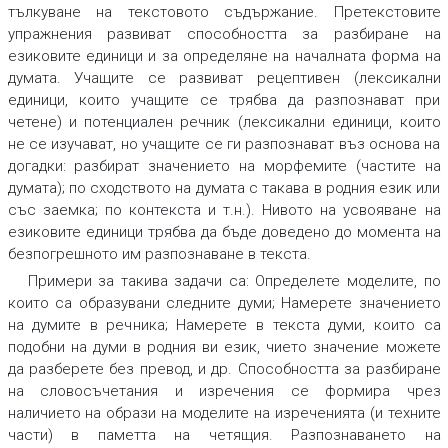
тълкуване на текстовото съдържание. Претекстовите
упражнения развиват способността за разбиране на
езиковите единици и за определяне на началната форма на
думата. Учащите се развиват рецептивен (лексикални
единици, които учащите се трябва да разпознават при
четене) и потенциален речник (лексикални единици, които
не се изучават, но учащите се ги разпознават въз основа на
догадки: разбират значението на морфемите (частите на
думата); по сходството на думата с такава в родния език или
със заемка; по контекста и т.н.). Нивото на усвояване на
езиковите единици трябва да бъде доведено до момента на
безпогрешното им разпознаване в текста.
Примери за такива задачи са:
Определете моделите, по
които са образувани следните думи
;
Намерете значението
на думите в речника
;
Намерете в текста думи, които са
подобни на думи в родния ви език, чието значение можете
да разберете без превод
,
и др. Способността за разбиране
на словосъчетания и изречения се формира чрез
наличието на образи на моделите на изреченията (и техните
части) в паметта на четящия. Разпознаването на