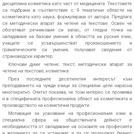
дисциплина козметика като част от медицината. Текстовете
са подбрани в съответствие с 9 тематични области на
козметиката като наука, формулирани от автора. Предлага
се методически апарат за четене на текстове. Освен че
обогатяват речниковия си запас, от гледна точка на
овладяване на базови умения в областта на руския език,
учащите се усъвършенстват произношението и
граматическите си умения, получават сведения от
страноведски характер.
Ключови думи:
четене; текст; методически апарат за
четене на текстове; козметика
През последните десетилетия интересът към
преподаването на чужди езици за специални цели нарасна
многократно. Опитът показва, че този интерес се проявява
и в специфичната професионална област на козметиката и
производството на козметични продукти.
Мотивация за усвояване на професионалния език в
специална сфера на обществената дейност е
необходимостта от овладяване на основите на професията
и желанието да се установят и да се продължат бизнес