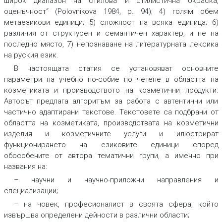
широк диапазон на стилова и стилистична окраска,
оценъчност“ (Polovnikova 1984, р. 94); 4) голям обем
метаезикови единици; 5) сложност на всяка единица; 6)
различия от структурен и семантичен характер, и не на
последно място, 7) непознаване на литературната лексика
на руския език.
В настоящата статия се установяват основните
параметри на учебно по-собие по четене в областта на
козметиката и производството на козметични продукти.
Авторът предлага алгоритъм за работа с автентични или
частично адаптирани текстове. Текстовете са подбрани от
областта на козметиката, производствата на козметични
изделия и козметичните услуги и илюстрират
функционирането на езиковите единици според
обособените от автора тематични групи, а именно при
названия на:
– научни и научно-приложни направления и
специализации;
– на човек, професионалист в своята сфера, който
извършва определени дейности в различни области;