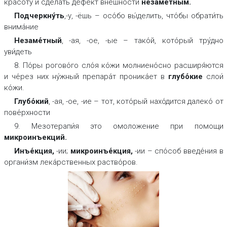
красоту́ и сде́лать дефе́кт вне́шности
незаме́тным
.
Подчеркну́
ть
,-у, -ёшь – осо́бо вы́делить, что́бы обрати́ть
внима́ние
Незаме́
тный
, -ая, -ое, -ые – тако́й, кото́рый тру́дно
уви́деть
8. По́ры рогово́го сло́я ко́жи молниено́сно расширя́ются
и че́рез них ну́жный препара́т проника́ет в
глубо́
кие
слои́
ко́жи.
Глубо́
кий
, -ая, -ое, -ие – тот, кото́рый нахо́дится далеко́ от
пове́рхности
9. Мезотерапи́я это омоложение при помощи
микроинъекций
.
Инъе́кция
,
-ии;
микроинъе́кция
,
-ии – спо́соб введе́ния в
органи́зм лека́рственных раство́ров.