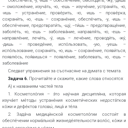
Обеспе́чить, -у, -ишь – обеспе́чение, омолоди́ть, -жу́, -ди́шь
– омоложе́ние, изуча́ть, -ю, -ешь – изуче́ние, устрани́ть, -ю,
-ишь – устране́ние, прове́рить, -ю, -ишь – прове́рка,
сохрани́ть, -ю, -ешь – сохране́ние, обеспе́чить, -у, -ишь –
обеспе́чение, предотврати́ть, -щу́, --ти́шь – предотвраще́ние,
заболе́ть, -ю, -ешь – заболева́ние, направля́ть, -ю, -ешь –
направле́ние, лечи́ть, -у́, -ишь – лече́ние, проводи́ть, -жу́,
-дишь – проведе́ние, испо́льзовать, -ую, -уешь –
испо́льзование, сохрани́ть, -ю, ишь – сохране́ние, появи́ться,
появлю́сь, поя́вишься – появле́ние, заболевать, -ю, -ешь –
заболева́ние
Следват упражнения за съотнасяне на думата с темата.
Задача 6.
Прочитайте и скажите, какие слова относятся:
А)
к названиям частей тела
1. Косметоло́гия – э́то нау́чная дисципли́на, которая
изуча́ет ме́тоды устране́ния космети́ческих недоста́тков
ко́жи и дефе́ктов головы́, лица́ и те́ла.
2. Зада́ча медици́нской косметоло́гии состои́т в
обеспе́чении норма́льной
жизнеде́ятельности воло́с, ко́жи и
всего́ органи́зма в це́лом.