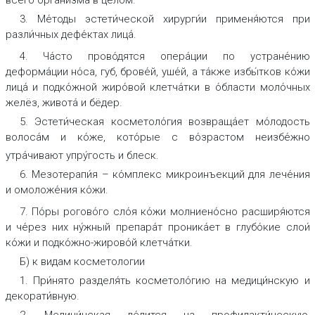
3. Ме́тоды эстети́ческой хирурги́и применя́ются при
разли́чных дефе́ктах
лица́.
4. Ча́сто прово́дятся опера́ции по устране́нию
деформа́ции но́са, губ, брове́й, уше́й, а та́кже избы́тков ко́жи
лица́ и подко́жной жиро́вой клетча́тки в о́бласти моло́чных
желёз, живота́ и бёдер.
5. Эстети́ческая косметоло́гия возвраща́ет мо́лодость
волоса́м и ко́же,
кото́рые с во́зрастом неизбе́жно
утра́чивают упру́гость и блеск.
6. Мезотерапи́я – ко́мплекс микроинъекций для лече́ния
и омоложе́ния
ко́жи.
7. По́ры рогово́го сло́я ко́жи молниено́сно расширя́ются
и че́рез них ну́жный препара́т проника́ет в глубо́кие слои́
ко́жи и подко́жно-жирово́й клетча́тки.
Б)
к видам косметологии
1. При́нято разделя́ть косметоло́гию на медици́нскую и
декорати́вную.
2. Медици́нская де́лится на профилакти́ческую,