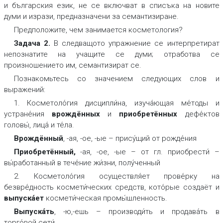
и българския език, не се включват в списъка на новите
думи и изрази, предназначени за семантизиране.
Предположите, чем занимается косметология?
Задача 2.
В следващото упражнение се интерпретират
непознатите на учащите се думи; отработва се
произношението им, семантизират се.
Познакомьтесь со значением следующих слов и
выражений:
1. Косметоло́гия дисципли́на, изуча́ющая ме́тоды и
устране́ния
врождённых
и
приобретённых
дефе́ктов
головы́, лица́ и те́ла.
Врождённый
, -ая, -ое, -ые – прису́щий от рожде́ния
Приобретённый
,
-ая, -ое, -ые – от гл. приобрести́ –
вы́работанный в тече́ние жи́зни, полу́ченный
2. Косметоло́гия осуществля́ет прове́рку на
безвре́дность космети́ческих средств, кото́рые создаёт и
выпуска́
ет
космети́ческая промы́шленность.
Выпуска́
ть
, -ю,-ешь – производи́ть и продава́ть в
торго́вой сети́