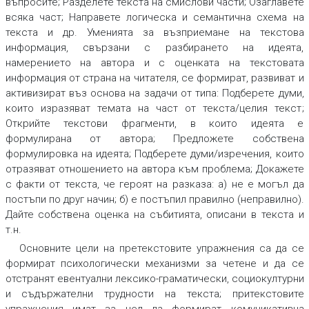
въпросите; Разделете текста на смислови части
;
Озаглавете
всяка част
;
Направете логическа и семантична схема на
текста
и др. Уменията за възприемане на текстова
информация, свързани с разбирането на идеята,
намерението на автора и с оценката на текстовата
информация от страна на читателя, се формират, развиват и
активизират въз основа на задачи от типа:
Подберете думи,
които изразяват темата на част от текста/целия текст
;
Открийте текстови фрагменти, в които идеята е
формулирана от автора
;
Предложете собствена
формулировка на идеята
;
Подберете думи/изречения, които
отразяват отношението на автора към проблема
;
Докажете
с факти от текста, че героят на разказа: а) не е могъл да
постъпи по друг начин; б) е постъпил правилно (неправилно)
.
Дайте собствена оценка на събитията, описани в текста
и
т.н.
Основните цели на претекстовите упражнения са да се
формират психологически механизми за четене и да се
отстранят евентуални лексико-граматически, социокултурни
и съдържателни трудности на текста; притекстовите