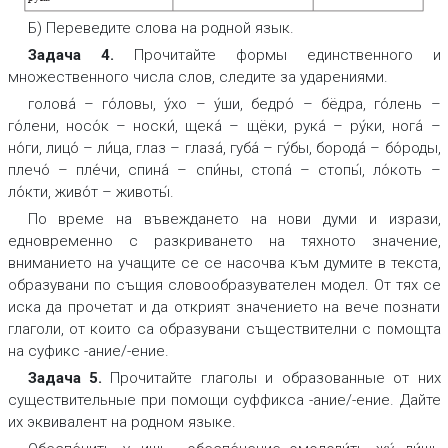
Б)
Переведите слова на родной язык
.
Задача 4.
Прочитайте формы единственного и
множественного числа слов, следите за ударениями.
голова́ – го́ловы, у́хо – у́ши, бедро́ – бёдра, го́лень –
го́лени, носо́к – носки́, щека́ – щёки, рука́ – ру́ки, нога́ –
но́ги, лицо́ – ли́ца, глаз – глаза́, губа́ – гу́бы, борода́ – бо́роды,
плечо́ – пле́чи, спина́ – спи́ны, стопа́ – стопы́, ло́коть –
ло́кти, живо́т – животы́.
По време на въвеждането на нови думи и изрази,
едновременно с разкриването на тяхното значение,
вниманието на учащите се се насочва към думите в текста,
образувани по същия словообразувателен модел. От тях се
иска да прочетат и да открият значението на вече познати
глаголи, от които са образувани съществителни с помощта
на суфикс
-ание/-ение
.
Задача 5.
Прочитайте глаголы и образованные от них
существительные при помощи суффикса -ание/-ение. Дайте
их эквивалент на родном языке.