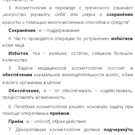
3. Косметоло́гия в перево́де с гре́ческого означа́ет
„иску́сство украша́ть
себя́“ и́ли „нау́ка о
сохране́нии
красоты́ с по́мощью многочи́сленных спо́собов и средств”.
Сохране́
ние
, -я – поддерживание
4. Ча́сто прово́дятся опера́ции по устране́нию
избы́
тков
ко́жи лица́.
Избы́
ток
, -тка – изли́шек, оста́ток, сли́шком большо́е
коли́чество
5. Зада́ча медици́нской косметоло́гии состои́т в
обеспе́чении
норма́льной
жизнеде́ятельности воло́с, ко́жи
и всего́ органи́зма в це́лом.
Обеспе́чение
,
-я – от обеспе́чивать – соде́йствовать,
предоставля́ть
возмо́жность
6. Лече́бная косметоло́гия реша́ет основну́ю зада́чу при
по́мощи операти́вных
приёмов
.
Приём
, -а – спо́соб, о́браз де́йствия
7. Декорати́вная косметоло́гия должна́
подчеркну́
ть