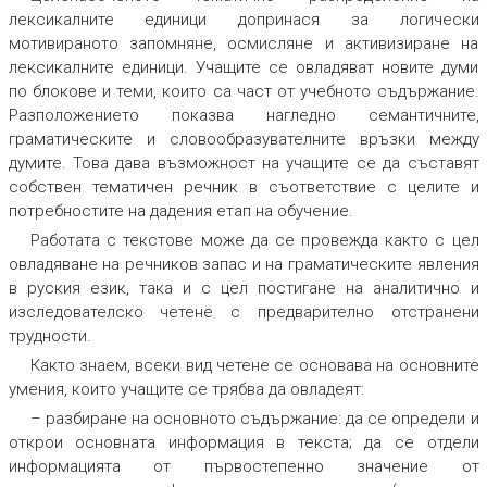
лексикалните единици допринася за логически
мотивираното запомняне, осмисляне и активизиране на
лексикалните единици. Учащите се овладяват новите думи
по блокове и теми, които са част от учебното съдържание.
Разположението показва нагледно семантичните,
граматическите и словообразувателните връзки между
думите. Това дава възможност на учащите се да съставят
собствен тематичен речник в съответствие с целите и
потребностите на дадения етап на обучение.
Работата с текстове може да се провежда както с цел
овладяване на речников запас и на граматическите явления
в руския език, така и с цел постигане на аналитично и
изследователско четене с предварително отстранени
трудности.
Както знаем, всеки вид четене се основава на основните
умения, които учащите се трябва да овладеят:
– разбиране на основното съдържание: да се определи и
открои основната информация в текста; да се отдели
информацията от първостепенно значение от