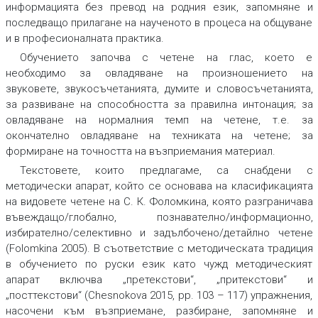
информацията без превод на родния език, запомняне и
последващо прилагане на наученото в процеса на общуване
и в професионалната практика.
Обучението започва с четене на глас, което е
необходимо за овладяване на произношението на
звуковете, звукосъчетанията, думите и словосъчетанията,
за развиване на способността за правилна интонация; за
овладяване на нормалния темп на четене, т.е. за
окончателно овладяване на техниката на четене; за
формиране на точността на възприемания материал.
Текстовете, които предлагаме, са снабдени с
методически апарат, който се основава на класификацията
на видовете четене на С. К. Фоломкина, която разграничава
въвеждащо/глобално, познавателно/информационно,
избирателно/селективно и задълбочено/детайлно четене
(Folomkina 2005). В съответствие с методическата традиция
в обучението по руски език като чужд методическият
апарат включва „претекстови“, „притекстови“ и
„посттекстови“ (Chesnokova 2015, pp. 103 – 117) упражнения,
насочени към възприемане, разбиране, запомняне и