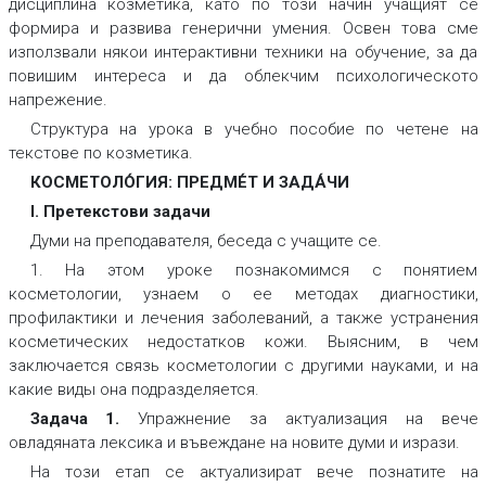
дисциплина козметика, като по този начин учащият се
формира и развива генерични умения. Освен това сме
използвали някои интерактивни техники на обучение, за да
повишим интереса и да облекчим психологическото
напрежение.
Структура на урока в учебно пособие по четене на
текстове по козметика.
КОСМЕТОЛО́ГИЯ: ПРЕДМЕ́Т И ЗАДА́ЧИ
І. Претекстови задачи
Думи на преподавателя, беседа с учащите се.
1. На этом уроке познакомимся с понятием
косметологии, узнаем о ее методах диагностики,
профилактики и лечения заболеваний, а также устранения
косметических недостатков кожи. Выясним, в чем
заключается связь косметологии с другими науками, и на
какие виды она подразделяется.
Задача 1.
Упражнение за актуализация на вече
овладяната лексика и въвеждане на новите думи и изрази.
На този етап се актуализират вече познатите на