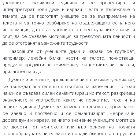
учениците лексикални единици и се презентират и
интерпретират нови думи и изрази. Целта е въвеждане в
темата, да се подготвят учащите се за възприемане на
текста и за точно разбиране на съдържащата се в него
информация, да се актуализират съществуващите знания и
опит, да се създаде мотивация за предстоящата дейност и
да се отстранят възможните трудности.
Назованите от учениците думи и изрази се групират,
например: лечебни билки, части на тялото, почистващи
продукти, продукти за гримиране; съществителни, глаголи,
прилагателни и др.
Думите и изразите, предназначени за активно усвояване,
се въвеждат по-степенно в състава на изречения. По този
начин се създава силен семантизиращ контекст, разкриващ
значението и употребата както на познатите, така и на
новите единици. Думите се записват на дъската, произнасят
се заедно и поотделно и се семантизират. Несрещани
досега думи и изрази, за чието значение учениците могат да
се досетят от контекста или въз основа на познати
словообразувателни елементи поради близостта на руския