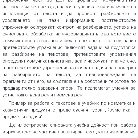
упражнения имат за цел да формират комуникативна
нагласа към четенето, да насочат ученика към извличане на
информация от текста и да проверят разбирането и
усвояването на тази информация; посттекстовите
упражнения осигуряват контрол на разбирането, успеха на
смисловата обработка на информацията в съответствие с
комуникативната нагласа и вида на четенето. По този начин
претекстовите упражнения включват задачи за подготовка
за разбиране на текстове, притекстовите упражнения
определят комуникативната нагласа и насочват типа четене,
а посттекстовите упражнения включват задачи за проверка
на разбирането на текста, за възпроизвеждане на
фрагменти от него, за съставяне на собствени текстове по
предварително зададени опори. Те подпомагат умения за
устна подготвена реч и писмена реч.
Пример за работа с текстове в учебник по козметика и
козметични продукти е представеният урок „Козметика –
предмет и задачи“.
Ще илюстрираме описаната учебна дейност при работа
върху четене на частично адаптиран текст, като използваме