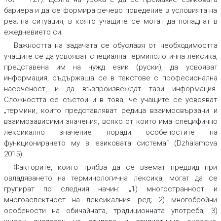
бариера и да се формира речево поведение в условията на
реална ситуация, в която учащите се могат да попаднат в
ежедневието си.
Важността на задачата се обуславя от необходимостта
учащите се да усвояват специална терминологична лексика,
представена им на чужд език (руски), да усвояват
информация, съдържаща се в текстове с професионална
насоченост, и да възпроизвеждат тази информация.
Сложността се състои и в това, че учащите се усвояват
„термини, които представляват редица взаимосвързани и
взаимозависими значения, всяко от които има специфично
лексикално значение поради особеностите на
функционирането му в езиковата система“ (Dzhalamova
2015).
Факторите, които трябва да се вземат предвид при
овладяването на терминологична лексика, могат да се
групират по следния начин: „1) многостранност и
многоаспектност на лексикалния ред; 2) многобройни
особености на обичайната, традиционната употреба; 3)