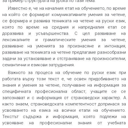
за пример структурата на урока по тази тема.
Известно е, че на началния етап на обучението, по време
на който се формират комуникативните умения за четене,
се формира и развива техниката на четене на руски език,
която по време на средния и напредналия етап се
доразвива и усъвършенства. С цел развиване на
лексикалните и граматическите умения за четене,
развиване на уменията за произнасяне и интонация,
развиване на техниката на четене предлагаме разнообразни
задачи за установяване и отстраняване на произносителни,
семантични и езикови затруднения.
Важното за процеса на обучение по руски език при
работата върху този текст е, че освен придобиването на
знания и умения за четене, получаване на информация за
специфичната професионална област, учащите се се
запознават и с информация от страноведски характер. А
както знаем, страноведската компетентност допринася за
усвояването на езика на всички етапи на обучението.
Текстът съдържа и информация, която подлежи на
усвояване на професионални знания от учебната