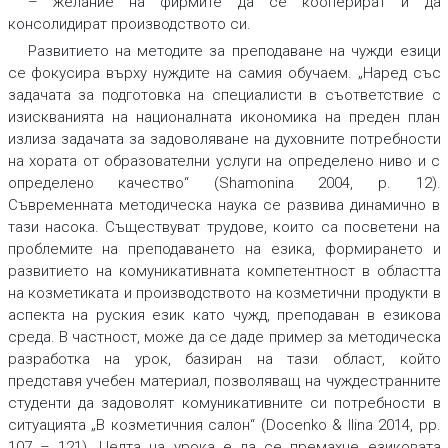
– желание на фирмите да се кооперират и да
консолидират производството си.
Развитието на методите за преподаване на чужди езици
се фокусира върху нуждите на самия обучаем. „Наред със
задачата за подготовка на специалисти в съответствие с
изискванията на националната икономика на преден план
излиза задачата за задоволяване на духовните потребности
на хората от образователни услуги на определено ниво и с
определено качество“ (Shamonina 2004, p. 12).
Съвременната методическа наука се развива динамично в
тази насока. Съществуват трудове, които са посветени на
проблемите на преподаването на езика, формирането и
развитието на комуникативната компетентност в областта
на козметиката и производството на козметични продукти в
аспекта на руския език като чужд, преподаван в езикова
среда. В частност, може да се даде пример за методическа
разработка на урок, базиран на тази област, който
представя учебен материал, позволяващ на чуждестранните
студенти да задоволят комуникативните си потребности в
ситуацията „В козметичния салон“ (Docenko & Ilina 2014, pp.
107 – 121). Целта на урока е да се премахне езиковата