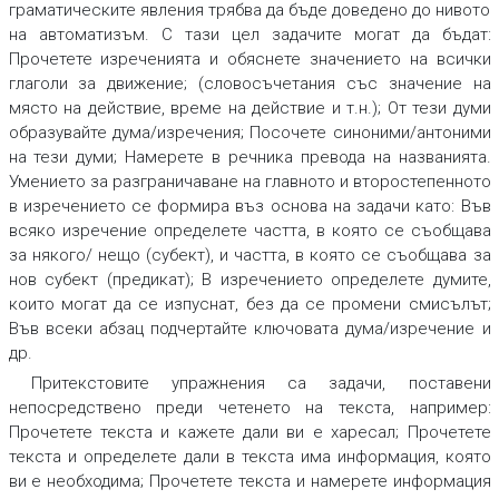
граматическите явления трябва да бъде доведено до нивото
на автоматизъм. С тази цел задачите могат да бъдат:
Прочетете изреченията и обяснете значението на всички
глаголи за движение; (словосъчетания със значение на
място на действие, време на действие и т.н.)
;
От тези думи
образувайте дума/изречения
;
Посочете синоними/антоними
на тези думи
;
Намерете в речника превода на названията
.
Умението за разграничаване на главното и второстепенното
в изречението се формира въз основа на задачи като:
Във
всяко изречение определете частта, в която се съобщава
за някого/ нещо (субект), и частта, в която се съобщава за
нов субект (предикат)
;
В изречението определете думите,
които могат да се изпуснат, без да се промени смисълът
;
Във всеки абзац подчертайте ключовата дума/изречение
и
др.
Притекстовите упражнения са задачи, поставени
непосредствено преди четенето на текста, например:
Прочетете текста и кажете дали ви е харесал
;
Прочетете
текста и определете дали в текста има информация, която
ви е необходима
;
Прочетете текста и намерете информация