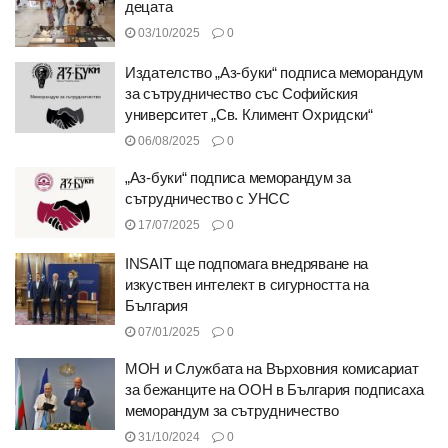
децата
03/10/2025
0
Издателство „Аз-буки“ подписа меморандум
за сътрудничество със Софийския
университет „Св. Климент Охридски“
06/08/2025
0
„Аз-буки“ подписа меморандум за
сътрудничество с УНСС
17/07/2025
0
INSAIT ще подпомага внедряване на
изкуствен интелект в сигурността на
България
07/01/2025
0
МОН и Службата на Върховния комисариат
за бежанците на ООН в България подписаха
меморандум за сътрудничество
31/10/2024
0