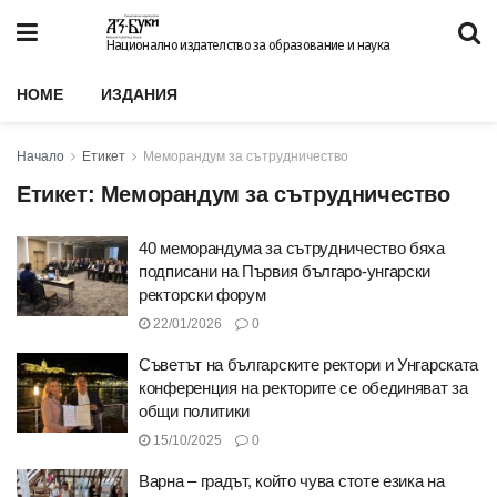
Национално издателство за образование и наука
HOME
ИЗДАНИЯ
Начало
Етикет
Меморандум за сътрудничество
Етикет:
Меморандум за сътрудничество
40 меморандума за сътрудничество бяха
подписани на Първия българо-унгарски
ректорски форум
22/01/2026
0
Съветът на българските ректори и Унгарската
конференция на ректорите се обединяват за
общи политики
15/10/2025
0
Варна – градът, който чува стоте езика на