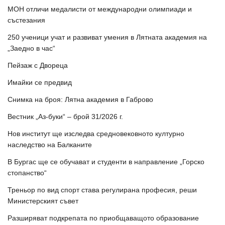
МОН отличи медалисти от международни олимпиади и
състезания
250 ученици учат и развиват умения в Лятната академия на
„Заедно в час“
Пейзаж с Двореца
Имайки се предвид
Снимка на броя: Лятна академия в Габрово
Вестник „Аз-буки“ – брой 31/2026 г.
Нов институт ще изследва средновековното културно
наследство на Балканите
В Бургас ще се обучават и студенти в направление „Горско
стопанство“
Треньор по вид спорт става регулирана професия, реши
Министерският съвет
Разширяват подкрепата по приобщаващото образование