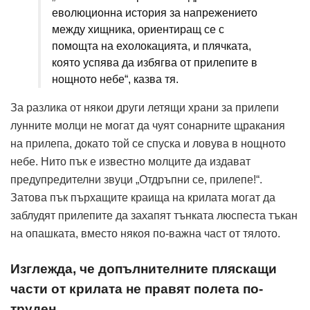
еволюционна история за напрежението
между хищника, ориентиращ се с
помощта на ехолокацията, и плячката,
която успява да избягва от прилепите в
нощното небе“, казва тя.
За разлика от някои други летящи храни за прилепи
лунните молци не могат да чуят сонарните щракания
на прилепа, докато той се спуска и ловува в нощното
небе. Нито пък е известно молците да издават
предупредителни звуци „Отдръпни се, прилепе!“.
Затова пък пърхащите краища на крилата могат да
заблудят прилепите да захапят тънката люспеста тъкан
на опашката, вместо някоя по-важна част от тялото.
Изглежда, че допълнителните пляскащи
части от крилата не правят полета по-
труден.