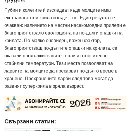
Рубин и колегите ѝ изследват къде молците имат
екстравагантни крила и къде – не. Един резултат е
очакван: наличието на местни насекомоядни прилепи е
благоприятствало еволюцията на по-дълги опашки на
крилата. По-малко очевиден, важен фактор,
благоприятстващ по-дългите опашки на крилата, се
оказали продължителните топли и относително
стабилни температури. Тези места позволяват на
ларвите на молците да прекарват по-дълго време в
хранене. Прехранените ларви след това могат да
развият суперкрила в зряла възраст.
Свързани статии: