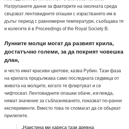
Натрупаните данни за факторите на околната среда
свързват лентовидните опашки с израстването им в
дълъг период с равномерни температури, съобщава тя
и колегите ѝ в Proceedings of the Royal Society B.
Лунните молци могат да развият крила,
достатъчно големи, за да покрият човешка
длан,
и често имат красиви цветове, казва Рубин. Тази фаза
на крилата продължава само последната седмица от
живота на молците, когато те флиртуват и се
чифтосват. Лентовидните опашки обаче, изглежда,
нямат значение за съблазняването, показват по-ранни
експерименти. Вместо това те спомагат да се объркат
прилепите.
„Наистина ми хареса тази древна