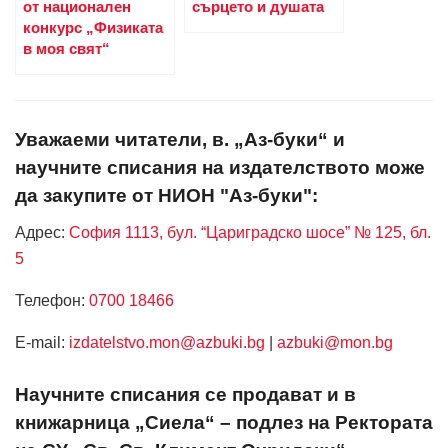
от национален
сърцето и душата
конкурс „Физиката
в моя свят“
Уважаеми читатели, в. „Аз-буки“ и
научните списания на издателството може
да закупите от НИОН "Аз-буки":
Адрес:
София 1113, бул. “Цариградско шосе” № 125, бл.
5
Телефон:
0700 18466
Е-mail:
izdatelstvo.mon@azbuki.bg
|
azbuki@mon.bg
Научните списания се продават и в
книжарница „Сиела“ – подлез на Ректората