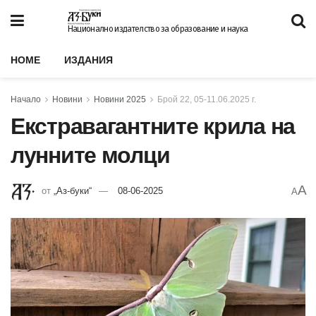
Национално издателство за образование и наука
HOME
ИЗДАНИЯ
Начало
Новини
Новини 2025
Брой 22, 05-11.06.2025 г.
Екстравагантните крила на
лунните молци
A
от
„Аз-буки“
08-06-2025
A