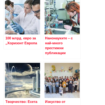
100 млрд. евро за
Нанонауките – с
„Хоризонт Европа
най-много
престижни
публикации
Tворчество: Есета
Изкуство от