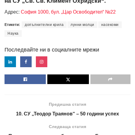
на СУ „Св. Св. Климент Охридски“.
Адрес:
София 1000, бул. „Цар Освободител“ №22
Етикети:
допълнителни крила
лунни молци
насекоми
Наука
Последвайте ни в социалните мрежи
Предишна статия
10. СУ „Теодор Траянов“ – 50 години успех
Следваща статия