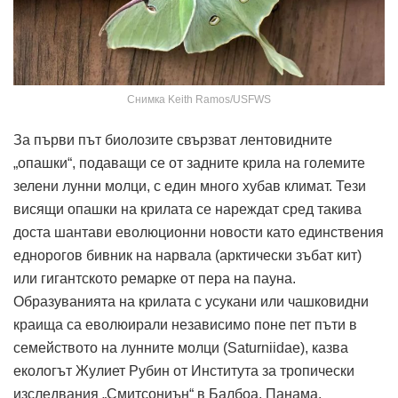
Снимка Keith Ramos/USFWS
За първи път биолозите свързват лентовидните
„опашки“, подаващи се от задните крила на големите
зелени лунни молци, с един много хубав климат. Тези
висящи опашки на крилата се нареждат сред такива
доста шантави еволюционни новости като единствения
еднорогов бивник на нарвала (арктически зъбат кит)
или гигантското ремарке от пера на пауна.
Образуванията на крилата с усукани или чашковидни
краища са еволюирали независимо поне пет пъти в
семейството на лунните молци (Saturniidae), казва
екологът Жулиет Рубин от Института за тропически
изследвания „Смитсониън“ в Балбоа, Панама.