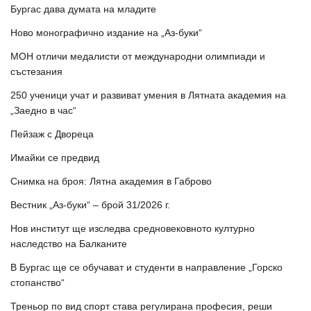
Бургас дава думата на младите
Ново монографично издание на „Аз-буки“
МОН отличи медалисти от международни олимпиади и
състезания
250 ученици учат и развиват умения в Лятната академия на
„Заедно в час“
Пейзаж с Двореца
Имайки се предвид
Снимка на броя: Лятна академия в Габрово
Вестник „Аз-буки“ – брой 31/2026 г.
Нов институт ще изследва средновековното културно
наследство на Балканите
В Бургас ще се обучават и студенти в направление „Горско
стопанство“
Треньор по вид спорт става регулирана професия, реши