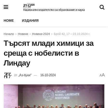
Национално издателство за образование и наука
HOME
ИЗДАНИЯ
Начало
Новини
Новини 2024
Брой 42, 17 – 23.10.2024 г.
Търсят млади химици за
среща с нобелисти в
Линдау
A
от
„Аз-буки“
16-10-2024
A