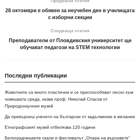
Предишна статия
28 октомври е обявен за неучебен ден в училищата
с изборни секции
Следваща статия
Преподаватели от Пловдивския университет ще
обучават педагози на STEM технологии
Последни публикации
Животните са много пластични и се приспособяват лесно към
човешката среда, казва проф. Николай Спасов от
Природонаучния музей
Да превърнеш ученето на български от задължение в желание
Етнографският музей отбелязва 120 години
Белоградчишките скали и фестивалът „Опера на върховете“