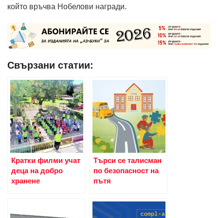
който връчва Нобелови награди.
Свързани статии:
Кратки филми учат
Търси се талисман
деца на добро
по безопасност на
хранене
пътя