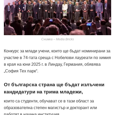
Снимка – Media Bricks
Конкурс за млади учени, които ще бъдат номинирани за
участие в 74-тата среща с Нобелови лауреати по химия
в края на юни 2025 г. в Линдау, Германия, обявява
„София Тех парк“.
От българска страна ще бъдат излъчени
кандидатури на трима младежи,
които са студенти, обучават се в тази област за
образователна степен магистър и докторант или
работят в научна институция.