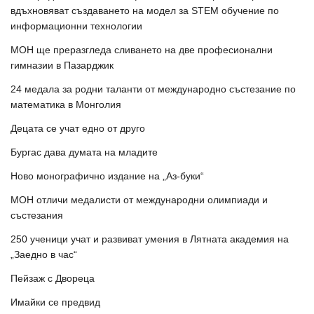
вдъхновяват създаването на модел за STEM обучение по
информационни технологии
МОН ще преразгледа сливането на две професионални
гимназии в Пазарджик
24 медала за родни таланти от международно състезание по
математика в Монголия
Децата се учат едно от друго
Бургас дава думата на младите
Ново монографично издание на „Аз-буки“
МОН отличи медалисти от международни олимпиади и
състезания
250 ученици учат и развиват умения в Лятната академия на
„Заедно в час“
Пейзаж с Двореца
Имайки се предвид