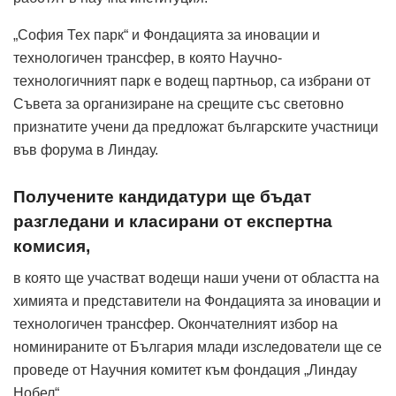
„София Тех парк“ и Фондацията за иновации и
технологичен трансфер, в която Научно-
технологичният парк е водещ партньор, са избрани от
Съвета за организиране на срещите със световно
признатите учени да предложат българските участници
във форума в Линдау.
Получените кандидатури ще бъдат
разгледани и класирани от експертна
комисия,
в която ще участват водещи наши учени от областта на
химията и представители на Фондацията за иновации и
технологичен трансфер. Окончателният избор на
номинираните от България млади изследователи ще се
проведе от Научния комитет към фондация „Линдау
Нобел“.