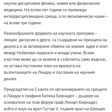
научни дисциплини физика, химия или физиология/
медицина. На всеки пет години се провежда
интердисциплинарна среща, а по икономически науки –
на всеки три години.
Разнообразните формати на научната програма –
лекции, дискусии и други, са създадени на принципа на
диалога и за активиране обмена на знания, идеи и опит
между Нобелови лауреати и млади учени. Всеки
участник може да се включи в събитията само веднъж,
но остава постоянен член на мрежата на
възпитаниците на Линдау и посланик на научния
диалог.
Председател на Съвета по организирането на срещите
в Линдау е графиня Бетина Бернадот – дъщеря на
основателя на този форум граф Ленарт Бернадот,
който е внук на крал Густав V, първия крал на Швеция,