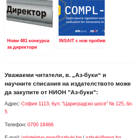
Нови 481 конкурса
INSAIT с нов пробив
за директори
Уважаеми читатели, в. „Аз-буки“ и
научните списания на издателството може
да закупите от НИОН "Аз-буки":
Адрес:
София 1113, бул. “Цариградско шосе” № 125, бл.
5
Телефон:
0700 18466
Е-mail:
izdatelstvo.mon@azbuki.bg
|
azbuki@mon.bg