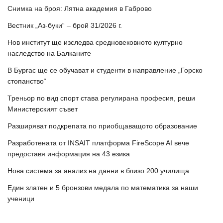
Снимка на броя: Лятна академия в Габрово
Вестник „Аз-буки“ – брой 31/2026 г.
Нов институт ще изследва средновековното културно
наследство на Балканите
В Бургас ще се обучават и студенти в направление „Горско
стопанство“
Треньор по вид спорт става регулирана професия, реши
Министерският съвет
Разширяват подкрепата по приобщаващото образование
Разработената от INSAIT платформа FireScope AI вече
предоставя информация на 43 езика
Нова система за анализ на данни в близо 200 училища
Един златен и 5 бронзови медала по математика за наши
ученици