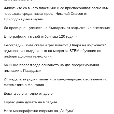
Животните са много пластични и се приспособяват лесно към
човешката среда, казва проф. Николай Спасов от
Природонаучния музей
Да превърнеш ученето на български от задължение в желание
Етнографският музей отбелязва 120 години
Белоградчишките скали и фестивалът „Опера на върховете“
вдъхновяват създаването на модел за STEM обучение по
информационни технологии
МОН ще преразгледа сливането на две професионални
гимназии в Пазарджик
24 медала за родни таланти от международно състезание по
математика в Монголия
Децата се учат едно от друго
Бургас дава думата на младите
Ново монографично издание на „Аз-буки“