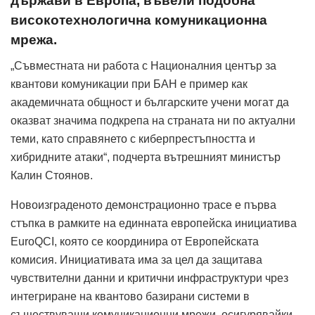
държави в Европа, въвели подобна
високотехнологична комуникационна
мрежа.
„Съвместната ни работа с Националния център за
квантови комуникации при БАН е пример как
академичната общност и българските учени могат да
оказват значима подкрепа на страната ни по актуални
теми, като справянето с киберпрестъпността и
хибридните атаки“, подчерта вътрешният министър
Калин Стоянов.
Новоизграденото демонстрационно трасе е първа
стъпка в рамките на единната европейска инициатива
EuroQCI, която се координира от Европейската
комисия. Инициативата има за цел да защитава
чувствителни данни и критични инфраструктури чрез
интегриране на квантово базирани системи в
съществуващи комуникационни мрежи, осигурявайки