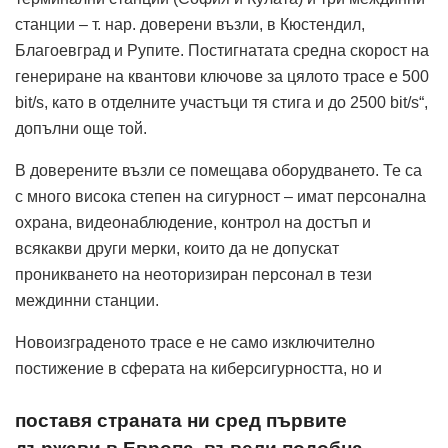
станции – т. нар. доверени възли, в Кюстендил,
Благоевград и Рупите. Постигнатата средна скорост на
генериране на квантови ключове за цялото трасе е 500
bit/s, като в отделните участъци тя стига и до 2500 bit/s“,
допълни още той.
В доверените възли се помещава оборудването. Те са
с много висока степен на сигурност – имат персонална
охрана, видеонаблюдение, контрол на достъп и
всякакви други мерки, които да не допускат
проникването на неоторизиран персонал в тези
междинни станции.
Новоизграденото трасе е не само изключително
постижение в сферата на киберсигурността, но и
поставя страната ни сред първите