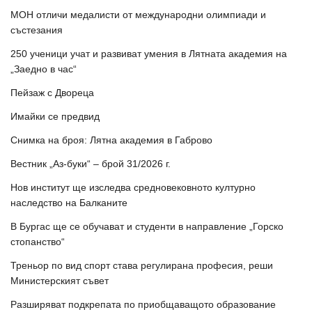
МОН отличи медалисти от международни олимпиади и
състезания
250 ученици учат и развиват умения в Лятната академия на
„Заедно в час“
Пейзаж с Двореца
Имайки се предвид
Снимка на броя: Лятна академия в Габрово
Вестник „Аз-буки“ – брой 31/2026 г.
Нов институт ще изследва средновековното културно
наследство на Балканите
В Бургас ще се обучават и студенти в направление „Горско
стопанство“
Треньор по вид спорт става регулирана професия, реши
Министерският съвет
Разширяват подкрепата по приобщаващото образование