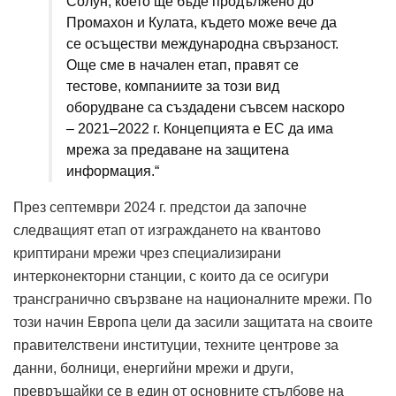
Солун, което ще бъде продължено до
Промахон и Кулата, където може вече да
се осъществи международна свързаност.
Още сме в начален етап, правят се
тестове, компаниите за този вид
оборудване са създадени съвсем наскоро
– 2021–2022 г. Концепцията е ЕС да има
мрежа за предаване на защитена
информация.“
През септември 2024 г. предстои да започне
следващият етап от изграждането на квантово
криптирани мрежи чрез специализирани
интерконекторни станции, с които да се осигури
трансгранично свързване на националните мрежи. По
този начин Европа цели да засили защитата на своите
правителствени институции, техните центрове за
данни, болници, енергийни мрежи и други,
превръщайки се в един от основните стълбове на