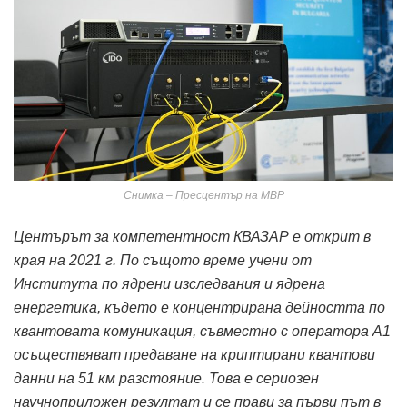
Снимка – Пресцентър на МВР
Центърът за компетентност КВАЗАР е открит в
края на 2021 г. По същото време учени от
Института по ядрени изследвания и ядрена
енергетика, където е концентрирана дейността по
квантовата комуникация, съвместно с оператора А1
осъществяват предаване на криптирани квантови
данни на 51 км разстояние. Това е сериозен
научноприложен резултат и се прави за първи път в