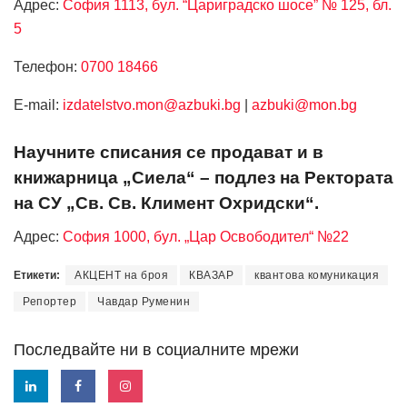
Адрес:
София 1113, бул. “Цариградско шосе” № 125, бл.
5
Телефон:
0700 18466
Е-mail:
izdatelstvo.mon@azbuki.bg
|
azbuki@mon.bg
Научните списания се продават и в
книжарница „Сиела“ – подлез на Ректората
на СУ „Св. Св. Климент Охридски“.
Адрес:
София 1000, бул. „Цар Освободител“ №22
Етикети:
АКЦЕНТ на броя
КВАЗАР
квантова комуникация
Репортер
Чавдар Руменин
Последвайте ни в социалните мрежи