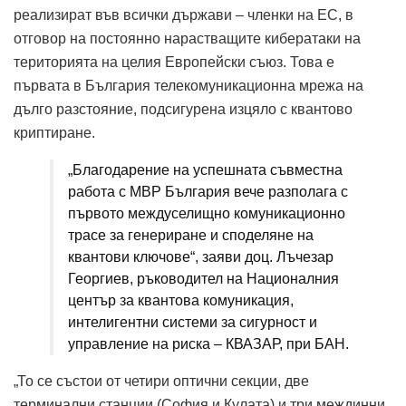
реализират във всички държави – членки на ЕС, в
отговор на постоянно нарастващите кибератаки на
територията на целия Европейски съюз. Това е
първата в България телекомуникационна мрежа на
дълго разстояние, подсигурена изцяло с квантово
криптиране.
„Благодарение на успешната съвместна
работа с МВР България вече разполага с
първото междуселищно комуникационно
трасе за генериране и споделяне на
квантови ключове“, заяви доц. Лъчезар
Георгиев, ръководител на Националния
център за квантова комуникация,
интелигентни системи за сигурност и
управление на риска – КВАЗАР, при БАН.
„То се състои от четири оптични секции, две
терминални станции (София и Кулата) и три междинни