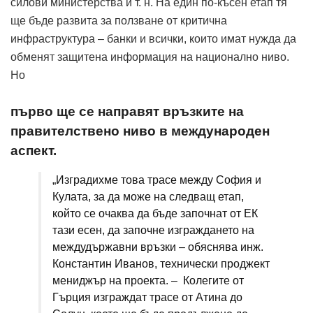
силови министерства и т. н. На един по-късен етап тя
ще бъде развита за ползване от критична
инфраструктура – банки и всички, които имат нужда да
обменят защитена информация на национално ниво.
Но
първо ще се направят връзките на
правителствено ниво в международен
аспект.
„Изградихме това трасе между София и
Кулата, за да може на следващ етап,
който се очаква да бъде започнат от ЕК
тази есен, да започне изграждането на
междудържавни връзки – обяснява инж.
Константин Иванов, технически проджект
мениджър на проекта. – Колегите от
Гърция изграждат трасе от Атина до