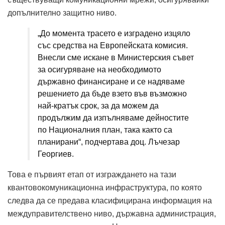
допълнително защитно ниво.
„До момента трасето е изградено изцяло
със средства на Европейската комисия.
Внесли сме искане в Министерския съвет
за осигуряване на необходимото
държавно финансиране и се надяваме
решението да бъде взето във възможно
най-кратък срок, за да можем да
продължим да изпълняваме дейностите
по Националния план, така както са
планирани“, подчертава доц. Лъчезар
Георгиев.
Това е първият етап от изграждането на тази
квантовокомуникационна инфраструктура, по която
следва да се предава класифицирана информация на
междуправителствено ниво, държавна администрация,