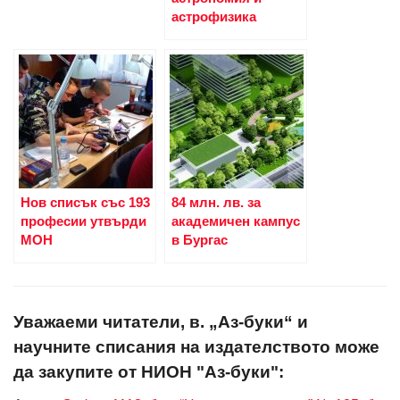
астрофизика
Нов списък със 193
84 млн. лв. за
професии утвърди
академичен кампус
МОН
в Бургас
Уважаеми читатели, в. „Аз-буки“ и
научните списания на издателството може
да закупите от НИОН "Аз-буки":