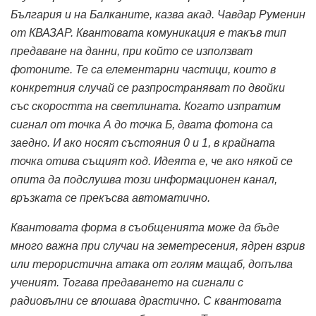
България и на Балканите, казва акад. Чавдар Руменин
от КВАЗАР. Квантовата комуникация е такъв тип
предаване на данни, при който се използват
фотоните. Те са елементарни частици, които в
конкретния случай се разпространяват по двойки
със скоростта на светлината. Когато изпратим
сигнал от точка А до точка Б, двата фотона са
заедно. И ако носят състояния 0 и 1, в крайната
точка отива същият код. Идеята е, че ако някой се
опита да подслушва този информационен канал,
връзката се прекъсва автоматично.
Квантовата форма в съобщенията може да бъде
много важна при случаи на земетресения, ядрен взрив
или терористична атака от голям мащаб, допълва
ученият. Тогава предаването на сигнали с
радиовълни се влошава драстично. С квантовата