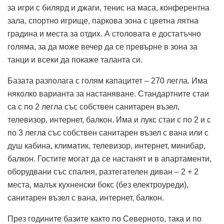
за игри с билярд и джаги, тенис на маса, конферентна
зала, спортно игрище, паркова зона с цветна лятна
градина и места за отдих. А столовата е достатъчно
голяма, за да може вечер да се превърне в зона за
танци и всеки да покаже таланта си.
Базата разполага с голям капацитет – 270 легла. Има
няколко варианта за настаняване. Стандартните стаи
са с по 2 легла със собствен санитарен възел,
телевизор, интернет, балкон. Има и лукс стаи с по 2 и с
по 3 легла със собствен санитарен възел с вана или с
душ кабина, климатик, телевизор, интернет, минибар,
балкон. Гостите могат да се настанят и в апартаменти,
оборудвани със спалня, разтегателен диван – 2 + 2
места, малък кухненски бокс (без електроуреди),
санитарен възел с вана, интернет, балкон.
През годините базите както по Северното, така и по