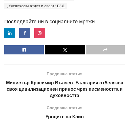
„Ученически отдих и спорт“ ЕАД
Последвайте ни в социалните мрежи
Предишна статия
Министър Красимир Вълчев: България отбелязва
своя цивилизационен принос чрез писмеността и
духовността
Следваща статия
Уроците на Клио