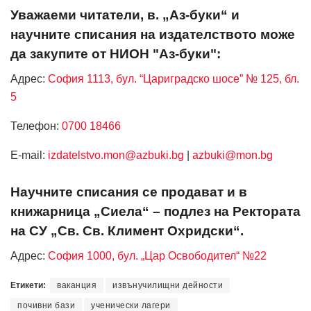
Уважаеми читатели, в. „Аз-буки“ и
научните списания на издателството може
да закупите от НИОН "Аз-буки":
Адрес:
София 1113, бул. “Цариградско шосе” № 125, бл.
5
Телефон:
0700 18466
Е-mail:
izdatelstvo.mon@azbuki.bg
|
azbuki@mon.bg
Научните списания се продават и в
книжарница „Сиела“ – подлез на Ректората
на СУ „Св. Св. Климент Охридски“.
Адрес:
София 1000, бул. „Цар Освободител“ №22
Етикети:
ваканция
извънучилищни дейности
почивни бази
ученически лагери