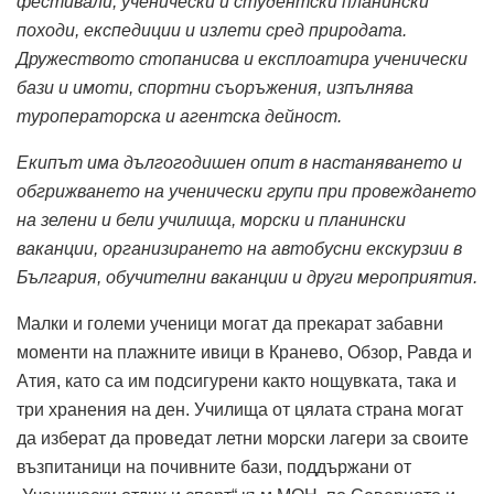
фестивали, ученически и студентски планински
походи, експедиции и излети сред природата.
Дружеството стопанисва и експлоатира ученически
бази и имоти, спортни съоръжения, изпълнява
туроператорска и агентска дейност.
Екипът има дългогодишен опит в настаняването и
обгрижването на ученически групи при провеждането
на зелени и бели училища, морски и планински
ваканции, организирането на автобусни екскурзии в
България, обучителни ваканции и други мероприятия.
Малки и големи ученици могат да прекарат забавни
моменти на плажните ивици в Кранево, Обзор, Равда и
Атия, като са им подсигурени както нощувката, така и
три хранения на ден. Училища от цялата страна могат
да изберат да проведат летни морски лагери за своите
възпитаници на почивните бази, поддържани от