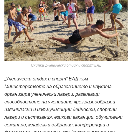
Снимка „Ученически отдих и спорт“ ЕАД
„Ученически отдих и спорт“ ЕАД към
Министерството на образованието и науката
организира ученически лагери, развиващи
способностите на учениците чрез разнообразни
извънкласни и извънучилищни дейности, спортни
лагери и състезания, езикови ваканции, обучителни
семинари, младежки събрания, конференции и