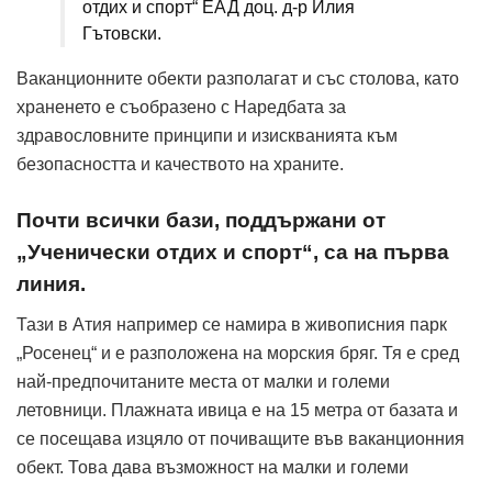
отдих и спорт“ ЕАД доц. д-р Илия
Гътовски.
Ваканционните обекти разполагат и със столова, като
храненето е съобразено с Наредбата за
здравословните принципи и изискванията към
безопасността и качеството на храните.
Почти всички бази, поддържани от
„Ученически отдих и спорт“, са на първа
линия.
Тази в Атия например се намира в живописния парк
„Росенец“ и е разположена на морския бряг. Тя е сред
най-предпочитаните места от малки и големи
летовници. Плажната ивица е на 15 метра от базата и
се посещава изцяло от почиващите във ваканционния
обект. Това дава възможност на малки и големи