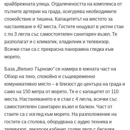
крайбрежната улица. Отдалечеността на комплекса от
пътните артерии на града, осигурява необходимите
спокойствие и тишина. Капацитетът на мястото за
настаняване е 42 места. Гостите нощуват в уютни стаи
с по 3 легла със самостоятелен санитарен възел. Те
разполагат и с климатик, хладилник и телевизор.
Всички стаи са с прекрасна панорамна гледка към
морето.
База
„Велико Търново“
се намира в южната част на
Обзор на тихо, спокойно и същевременно
комуникативно място – в близост до центъра на града и
само на 150 метра от морето. Тя е с капацитет от 110
места. Настаняването е в стаи с 4 легла, всички със
самостоятелен санитарен възел и балкон. Част от
стаите са с изглед към морето. На разположение на
гостите са столова, оборудвана с аудио техника и
телевизор, лекарски кабинет, голям двор с беседки.