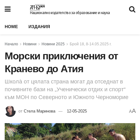
Национално издателство за образование и наука
HOME
ИЗДАНИЯ
Начало
Новини
Новини 2025
Брой 18, 8-14.05.2025 г.
Морски приключения от
Кранево до Атия
Школа̀ от цялата страна могат да отседнат в
почивните бази на „Ученически отдих и спорт“
към МОН по Северното и Южното Черноморие
A
от
Стела Маринова
12-05-2025
A