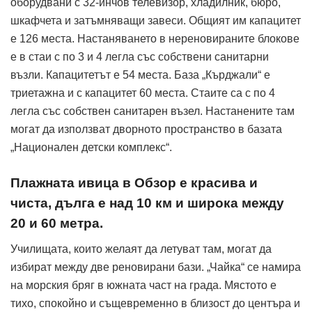
оборудвани с 32-инчов телевизор, хладилник, бюро,
шкафчета и затъмняващи завеси. Общият им капацитет
е 126 места. Настаняването в нереновираните блокове
е в стаи с по 3 и 4 легла със собствени санитарни
възли. Капацитетът е 54 места. База „Кърджали“ е
триетажна и с капацитет 60 места. Стаите са с по 4
легла със собствен санитарен възел. Настанените там
могат да използват дворното пространство в базата
„Национален детски комплекс“.
Плажната ивица в Обзор е красива и
чиста, дълга е над 10 км и широка между
20 и 60 метра.
Училищата, които желаят да летуват там, могат да
избират между две реновирани бази. „Чайка“ се намира
на морския бряг в южната част на града. Мястото е
тихо, спокойно и същевременно в близост до центъра и