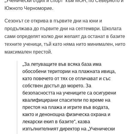
„Ученически отдих и спорт“ към МОН, по Северното и
Южното Черноморие.
Сезонът се открива в първите дни на юни и
продължава до първите дни на септември. Школата
сами определят колко дни желаят да останат в базите
техните ученици, тъй като няма нито минимален, нито
максимален престой.
„За летуващите във всяка база има
обособени територии на плажната ивица,
като повечето от тях се отличават и със
собствен достъп до морето. За
безопасността на учениците са осигурени
квалифицирани спасители по време на
престоя на плажа и игрите във водата,
както и денонощна физическа охрана и
лекарски екип в базите“, казва
изпълнителният директор на „Ученически