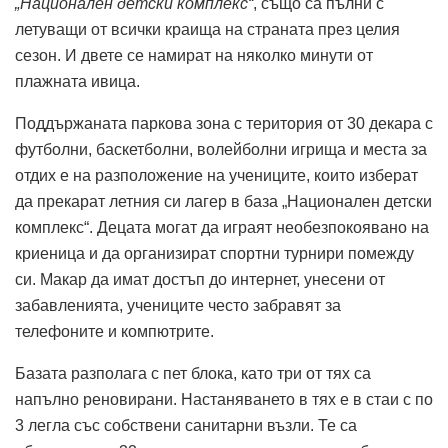
„Национален детски комплекс“
, също са пълни с
летуващи от всички краища на страната през целия
сезон. И двете се намират на няколко минути от
плажната ивица.
Поддържаната паркова зона с територия от 30 декара с
футболни, баскетболни, волейболни игрища и места за
отдих е на разположение на учениците, които изберат
да прекарат летния си лагер в база „Национален детски
комплекс“. Децата могат да играят необезпокоявано на
криеница и да организират спортни турнири помежду
си. Макар да имат достъп до интернет, унесени от
забавленията, учениците често забравят за
телефоните и компютрите.
Базата разполага с пет блока, като три от тях са
напълно реновирани. Настаняването в тях е в стаи с по
3 легла със собствени санитарни възли. Те са