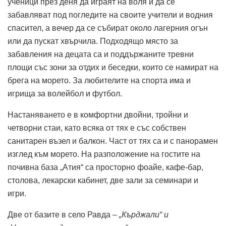
ученици през деня да играят на воля и да се
забавляват под погледите на своите учители и водния
спасител, а вечер да се събират около лагерния огън
или да пускат хвърчила. Подходящо място за
забавления на децата са и поддържаните тревни
площи със зони за отдих и беседки, които се намират на
брега на морето. За любителите на спорта има и
игрища за волейбол и футбол.
Настаняването е в комфортни двойни, тройни и
четворни стаи, като всяка от тях е със собствен
санитарен възел и балкон. Част от тях са и с панорамен
изглед към морето. На разположение на гостите на
почивна база „Атия“ са просторно фоайе, кафе-бар,
столова, лекарски кабинет, две зали за семинари и
игри.
Две от базите в село Равда –
„Кърджали“ и