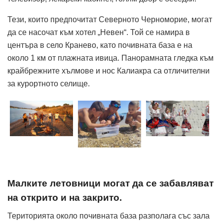
Тези, които предпочитат Северното Черноморие, могат
да се насочат към хотел „Невен“. Той се намира в
центъра в село Кранево, като почивната база е на
около 1 км от плажната ивица. Панорамната гледка към
крайбрежните хълмове и нос Калиакра са отличителни
за курортното селище.
Малките летовници могат да се забавляват
на открито и на закрито.
Територията около почивната база разполага със зала