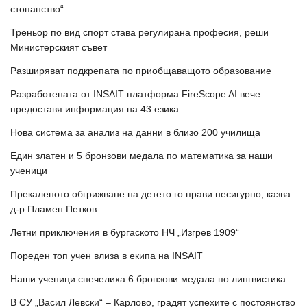
стопанство“
Треньор по вид спорт става регулирана професия, реши
Министерският съвет
Разширяват подкрепата по приобщаващото образование
Разработената от INSAIT платформа FireScope AI вече
предоставя информация на 43 езика
Нова система за анализ на данни в близо 200 училища
Един златен и 5 бронзови медала по математика за наши
ученици
Прекаленото обгрижване на детето го прави несигурно, казва
д-р Пламен Петков
Летни приключения в бургаското НЧ „Изгрев 1909“
Пореден топ учен влиза в екипа на INSAIT
Наши ученици спечелиха 6 бронзови медала по лингвистика
В СУ „Васил Левски“ – Карлово, градят успехите с постоянство