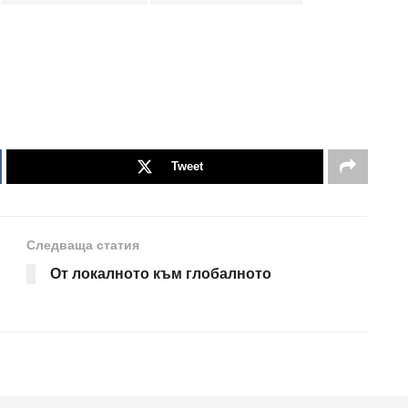
Tweet
Следваща статия
От локалното към глобалното