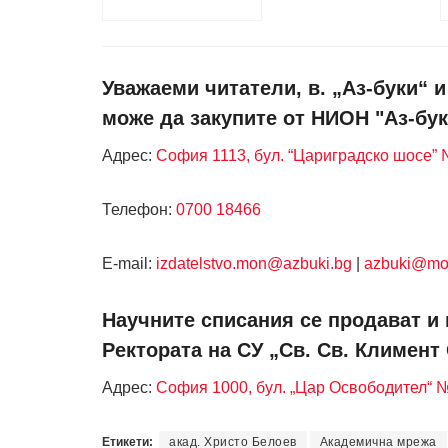
Уважаеми читатели, в. „Аз-буки“ 
може да закупите от НИОН "Аз-бук
Адрес:
София 1113, бул. “Цариградско шосе” №
Телефон:
0700 18466
Е-mail:
izdatelstvo.mon@azbuki.bg
|
azbuki@mo
Научните списания се продават и 
Ректората на СУ „Св. Св. Климент
Адрес:
София 1000, бул. „Цар Освободител“ 
Етикети:
акад. Христо Белоев
Академична мрежа