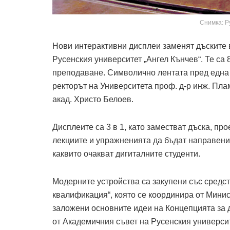
Снимка: Р
Нови интерактивни дисплеи заменят дъските 
Русенския университет „Ангел Кънчев“. Те са 
преподаване. Символично лентата пред една 
ректорът на Университета проф. д-р инж. Пл
акад. Христо Белоев.
Дисплеите са 3 в 1, като заместват дъска, пр
лекциите и упражненията да бъдат направени
каквито очакват дигиталните студенти.
Модерните устройства са закупени със средс
квалификация“, която се координира от Минис
заложени основните идеи на Концепцията за 
от Академичния съвет на Русенския университ