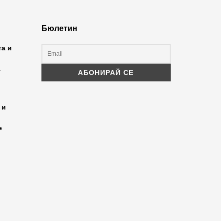
Бюлетин
та и
а
 и
е