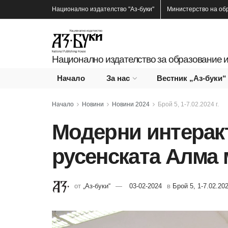
Национално издателство
"Аз-буки"
Министерство на об
Национално издателство за образование и
Начало
За нас
Вестник „Аз-буки“
Начало
Новини
Новини 2024
Брой 5, 1-7.02.2024 г.
Модерни интерак
русенската Алма 
от
„Аз-буки“
03-02-2024
в
Брой 5, 1-7.02.202