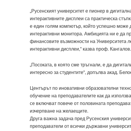
„Русенският университет е пионер в дигитал
интерактивните дисплеи са практическа стъпк
е един голям компютър, който успешно може 
интерактивни монитора. Амбицията ни е да п
финансовите възможности на Университета ле
интерактивни дисплеи,“ казва проф. Кангалов
„Посоката, в която сме тръгнали, е да дигита
интересно за студентите“, допълва акад. Бело
Центърът по иновативни образователни техно
обучение на преподавателите как да използва
се включват повече от половината преподава
изчерпване на желаещите.
Друга важна задача пред Русенския универси
преподаватели от всички държавни университ