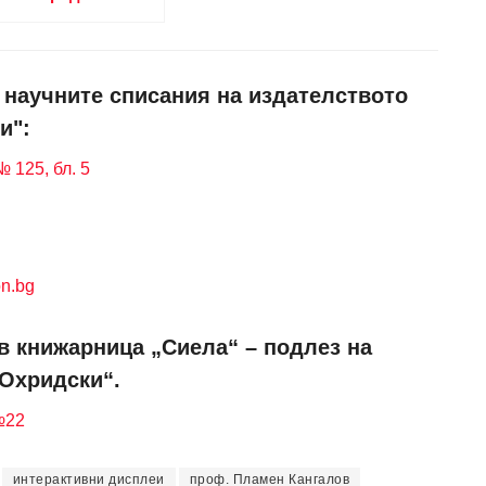
и научните списания на издателството
и":
 125, бл. 5
n.bg
в книжарница „Сиела“ – подлез на
 Охридски“.
№22
интерактивни дисплеи
проф. Пламен Кангалов