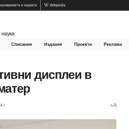
разованието и науката
Wikipedia
 наука
Списания
Издания
Проекти
Реклама
тивни дисплеи в
матер
A
4 г.
A