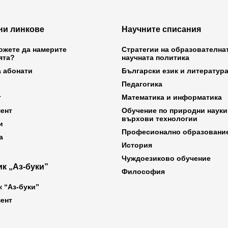
ни линкове
Научните списания
ожете да намерите
Стратегии на образователна
ята?
научната политика
а абонати
Български език и литератур
Педагогика
т
Математика и информатика
ент
Обучение по природни науки
върхови технологии
и
Професионално образовани
а
История
Чуждоезиково обучение
к „Аз-буки”
Философия
к “Аз-буки”
ент