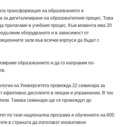
ната трансформация на образованието и
а за дигитализиране на образователния процес. Това
да прилагаме в учебния процес. Към момента има 20
родължим оборудването и в зависимост от
кционните зали във всички корпуси да бъдат с
.
лизираме образованието и да го направим по-
ев.
логии на Университета провежда 22 семинара за
т ефективно дисплеите в лекции и упражнения. В тях
тели. Такива семинари ще се провеждат до
тет по тази национална програма е обучението на 600
ети в страната да използват иновативни