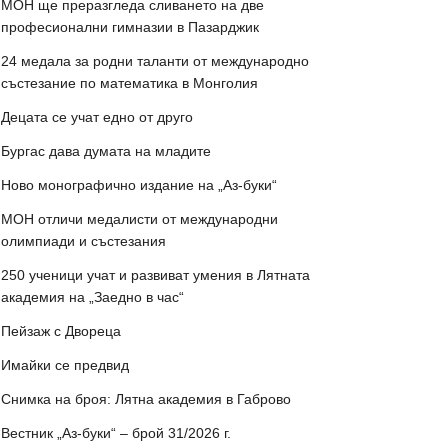
МОН ще преразгледа сливането на две
професионални гимназии в Пазарджик
24 медала за родни таланти от международно
състезание по математика в Монголия
Децата се учат едно от друго
Бургас дава думата на младите
Ново монографично издание на „Аз-буки“
МОН отличи медалисти от международни
олимпиади и състезания
250 ученици учат и развиват умения в Лятната
академия на „Заедно в час“
Пейзаж с Двореца
Имайки се предвид
Снимка на броя: Лятна академия в Габрово
Вестник „Аз-буки“ – брой 31/2026 г.