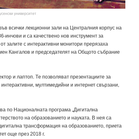
усенски университет
във всички лекционни зали на Централния корпус на
86-инчови и са качествено нов инструмент за
от залите с интерактивни монитори прерязаха
амен Кангалов и председателят на Общото събрание
оектор и лаптоп. Те позволяват презентациите за
 интерактивни, мултимедийни и интернет свързани,
тва по Националната програма „Дигитална
терството на образованието и науката. В нея са
дигитална трансформация на образованието, приета
ет още през 2018 г.