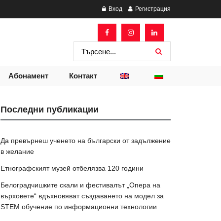
Вход
Регистрация
Абонамент
Контакт
Последни публикации
Да превърнеш ученето на български от задължение
в желание
Етнографският музей отбелязва 120 години
Белоградчишките скали и фестивалът „Опера на
върховете“ вдъхновяват създаването на модел за
STEM обучение по информационни технологии