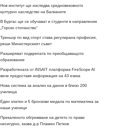
Нов институт ще изследва средновековното
културно наследство на Балканите
В Бургас ще се обучават и студенти в направление
„Горско стопанство“
Треньор по вид спорт става регулирана професия,
реши Министерският съвет
Разширяват подкрепата по приобщаващото
образование
Разработената от INSAIT платформа FireScope AI
вече предоставя информация на 43 езика
Нова система за анализ на данни в близо 200
училища
Един златен и 5 бронзови медала по математика за
наши ученици
Прекаленото обгрижване на детето го прави
несигурно, казва д-р Пламен Петков