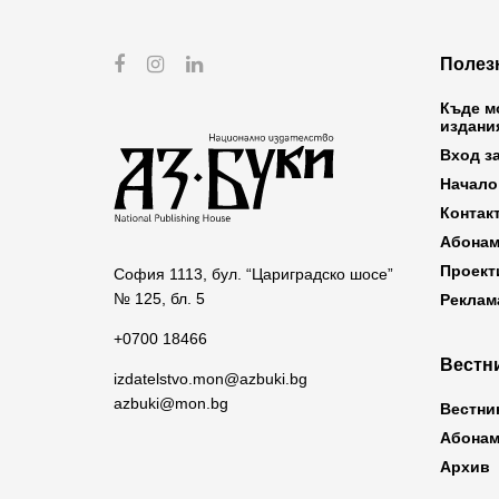
Полез
Къде м
издани
Вход з
Начало
Контак
Абонам
Проект
София 1113, бул. “Цариградско шосе”
№ 125, бл. 5
Реклам
+0700 18466
Вестни
izdatelstvo.mon@azbuki.bg
azbuki@mon.bg
Вестни
Абонам
Архив