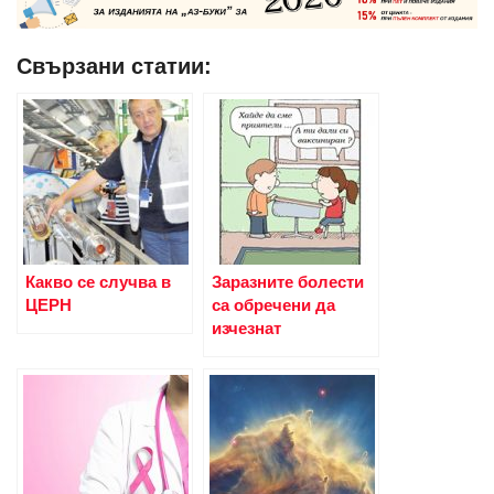
Свързани статии:
Какво се случва в
Заразните болести
ЦЕРН
са обречени да
изчезнат