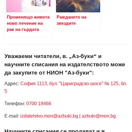
Променящо живота
Раждането на
ново лечение на
звездите
рак на гърдата
Уважаеми читатели, в. „Аз-буки“ и
научните списания на издателството може
да закупите от НИОН "Аз-буки":
Адрес:
София 1113, бул. “Цариградско шосе” № 125, бл.
5
Телефон:
0700 18466
Е-mail:
izdatelstvo.mon@azbuki.bg
|
azbuki@mon.bg
Научните списания се продават и в