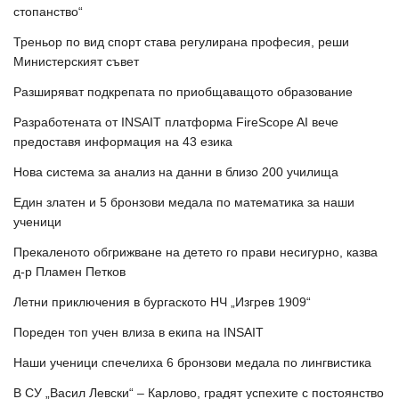
стопанство“
Треньор по вид спорт става регулирана професия, реши
Министерският съвет
Разширяват подкрепата по приобщаващото образование
Разработената от INSAIT платформа FireScope AI вече
предоставя информация на 43 езика
Нова система за анализ на данни в близо 200 училища
Един златен и 5 бронзови медала по математика за наши
ученици
Прекаленото обгрижване на детето го прави несигурно, казва
д-р Пламен Петков
Летни приключения в бургаското НЧ „Изгрев 1909“
Пореден топ учен влиза в екипа на INSAIT
Наши ученици спечелиха 6 бронзови медала по лингвистика
В СУ „Васил Левски“ – Карлово, градят успехите с постоянство