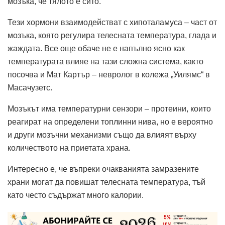
мозъка, че тялото е сито.
Тези хормони взаимодействат с хипоталамуса – част от
мозъка, която регулира телесната температура, глада и
жаждата. Все още обаче не е напълно ясно как
температурата влияе на тази сложна система, както
посочва и Мат Картър – невролог в колежа „Уилямс“ в
Масачузетс.
Мозъкът има температурни сензори – протеини, които
реагират на определени топлинни нива, но е вероятно
и други мозъчни механизми също да влияят върху
количеството на приетата храна.
Интересно е, че въпреки очакванията замразените
храни могат да повишат телесната температура, тъй
като често съдържат много калории.