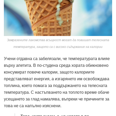
Замразените лакомства всъщност могат да повишат телесната
температура, защото са с високо съдържание на калории
Учени отдавна са забелязали, че температурата влияе
върху апетита. В по-студена среда хората обикновено
консумират повече калории, защото калориите
представляват енергия, а изгарянето им освобождава
топлина, което помага за поддържането на телесната
температура. С настъпването на топлото време обаче
усещането за глад намалява, въпреки че причините за
това не са напълно изяснени.