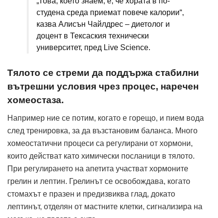
„Това, което знаем, е, че хората в по-
студена среда приемат повече калории“,
казва Алисън Чайлдрес – диетолог и
доцент в Тексаския технически
университет, пред Live Science.
Тялото се стреми да поддържа стабилни
вътрешни условия чрез процес, наречен
хомеостаза.
Например ние се потим, когато е горещо, и пием вода
след тренировка, за да възстановим баланса. Много
хомеостатични процеси са регулирани от хормони,
които действат като химически посланици в тялото.
При регулирането на апетита участват хормоните
грелин и лептин. Грелинът се освобождава, когато
стомахът е празен и предизвиква глад, докато
лептинът, отделян от мастните клетки, сигнализира на