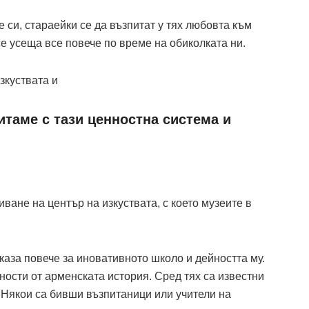
 си, стараейки се да възпитат у тях любовта към
 се усеща все повече по време на обиколката ни.
зкуствата и
таме с тази ценностна система и
ване на център на изкуствата, с което музеите в
каза повече за иновативното школо и дейността му.
ности от арменската история. Сред тях са известни
. Някои са бивши възпитаници или учители на