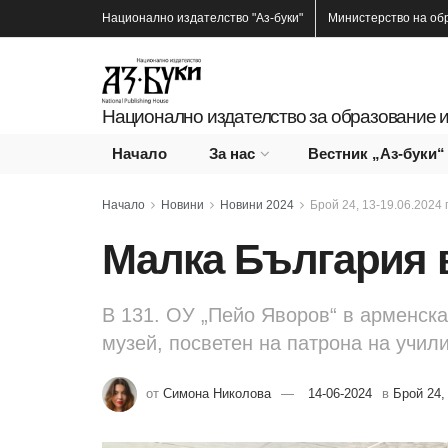
Национално издателство
"Аз-буки"
Министерство на об
Национално издателство за образование и
Начало
За нас
Вестник „Аз-буки“
Начало
Новини
Новини 2024
Брой 24, 13-19.06.2024 г
Малка България 
В 131. ОУ „Пейо Яворов“ в арменска
музей, посветен на патрона на учил
от
Симона Николова
14-06-2024
в
Брой 24, 