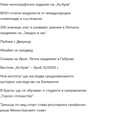
Ново монографично издание на „Аз-буки“
МОН отличи медалисти от международни
олимпиади и състезания
250 ученици учат и развиват умения в Лятната
академия на „Заедно в час“
Пейзаж с Двореца
Имайки се предвид
Снимка на броя: Лятна академия в Габрово
Вестник „Аз-буки“ – брой 31/2026 г.
Нов институт ще изследва средновековното
културно наследство на Балканите
В Бургас ще се обучават и студенти в направление
„Горско стопанство“
Треньор по вид спорт става регулирана професия,
реши Министерският съвет