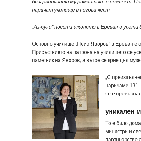
безграничната му романтика и нежност. Пр
наричат училище в негова чест.
„Аз-буки“ посети школото в Ереван и усети 
Основно училище „Пейо Яворов“ в Ереван е осн
Присъствието на патрона на училището се ус
паметник на Яворов, а вътре се крие цял музе
„С преизпълнен
наричаме 131.
се е превърнал
уникален м
То е било дома
министри и све
партньорство с