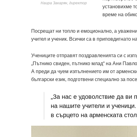
Наира Закарян, директор
установихме то
време на обик
Посрещат ни топло и емоционално, а уважение
учител и ученик. Всички са в приповдигнато н
Учениците отправят поздравленията си с изп
„Пътнико свиден, пътнико млад“ на Ани Павло
А преди да чуем изпълнението им от арменски
български език, подготвени специално за пос
„За нас е удоволствие да ви
на нашите учители и ученици
в сърцето на арменската стол