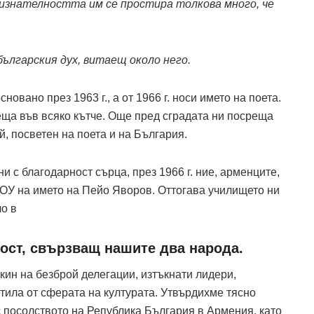
изнателността им се простира толкова много, че
българския дух, витаещ около него.
овано през 1963 г., а от 1966 г. носи името на поета.
еща във всяко кътче. Още пред сградата ни посреща
й, посветен на поета и на България.
и с благодарност сърца, през 1966 г. ние, арменците,
 ОУ на името на Пейо Яворов. Оттогава училището ни
о в
ост, свързващ нашите два народа.
кин на безброй делегации, изтъкнати лидери,
тила от сферата на културата. Утвърдихме тясно
 посолството на Република България в Армения, като