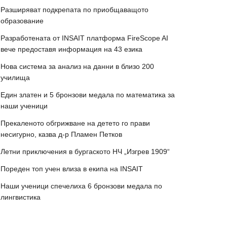
Разширяват подкрепата по приобщаващото
образование
Разработената от INSAIT платформа FireScope AI
вече предоставя информация на 43 езика
Нова система за анализ на данни в близо 200
училища
Един златен и 5 бронзови медала по математика за
наши ученици
Прекаленото обгрижване на детето го прави
несигурно, казва д-р Пламен Петков
Летни приключения в бургаското НЧ „Изгрев 1909“
Пореден топ учен влиза в екипа на INSAIT
Наши ученици спечелиха 6 бронзови медала по
лингвистика