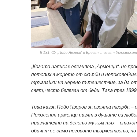
В 131. ОУ „Пейо Яворов“ в Ереван спазват български
„Когато написах елегията „Арменци“, не пр
потопих в морето от скърби и непоколебима
тръгвайки на нервно пътешествие, за да от
свят, често белязан от беди. Така през 1899 
Това казва Пейо Яворов за своята творба –
Поколения арменци пазят в душите си любо
признателни на делото му към тях – стихот
обичат не само неговото творчеството, но 