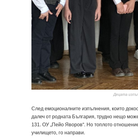
Децата изпъл
След емоционалните изпълнения, които докос
далеч от родната България, трудно нещо мож
131. ОУ „Пейо Яворов“. Но топлото отношение 
училището, го направи.