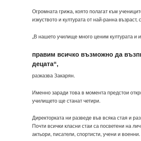
Огромната грижа, която полагат към учениците
изкуството и културата от най-ранна възраст,
„В нашето училище много ценим културата и и
правим всичко възможно да възпи
децата“,
разказва Закарян.
Именно заради това в момента предстои откри
училището ще станат четири.
Директорката ни разведе във всяка стая и раз
Почти всички класни стаи са посветени на лич
актьори, писатели, спортисти, учени и военни