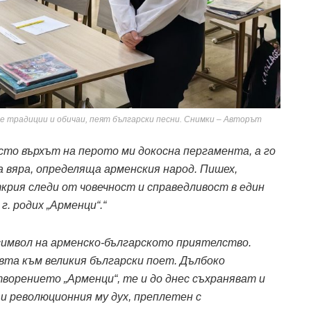
те традиции и обичаи, пеят български песни. Снимки – Авторът
осто върхът на перото ми докосна пергамента, а го
 вяра, определяща арменския народ. Пишех,
крия следи от човечност и справедливост в един
г. родих „Арменци“.
“
 символ на арменско-българското приятелство.
вта към великия български поет. Дълбоко
ворението „Арменци“, те и до днес съхраняват и
и революционния му дух, преплетен с