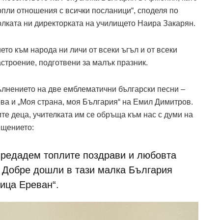
пли отношения с всички посланици“, споделя по
олката ни директорката на училището Наира Закарян.
то към народа ни личи от всеки ъгъл и от всеки
астроение, подготвени за малък празник.
ълнението на две емблематични български песни –
ва и „Моя страна, моя България“ на Емил Димитров.
те деца, учителката им се обръща към нас с думи на
ещението:
 предадем топлите поздрави и любовта
. Добре дошли в тази малка България
ица Ереван“.