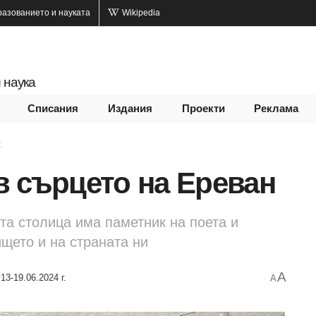
разованието и науката
Wikipedia
 наука
Списания
Издания
Проекти
Реклама
.
в сърцето на Ереван
та столица има паметник на поета и
ището и на страната ни
A
13-19.06.2024 г.
A