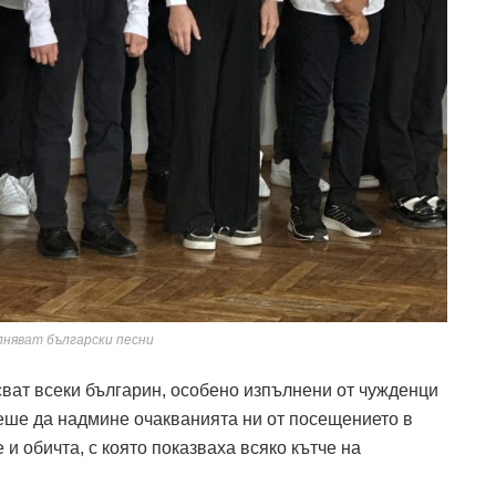
няват български песни
ват всеки българин, особено изпълнени от чужденци
еше да надмине очакванията ни от посещението в
и обичта, с която показваха всяко кътче на