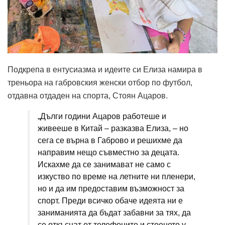
Подкрепа в ентусиазма и идеите си Елиза намира в
треньора на габровския женски отбор по футбол,
отдавна отдаден на спорта, Стоян Ацаров.
„Дълги години Ацаров работеше и
живееше в Китай – разказва Елиза, – но
сега се върна в Габрово и решихме да
направим нещо съвместно за децата.
Искахме да се занимават не само с
изкуство по време на летните ни пленери,
но и да им предоставим възможност за
спорт. Преди всичко обаче идеята ни е
заниманията да бъдат забавни за тях, да
се откъснат от телефоните и стоенето у