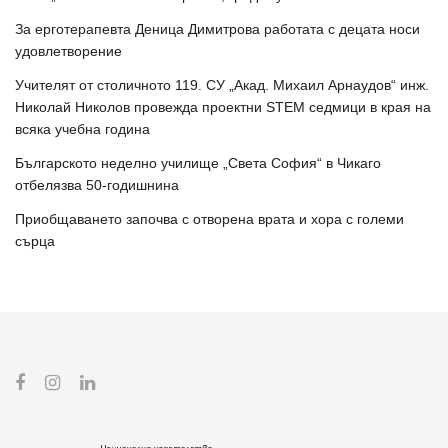
За ерготерапевта Деница Димитрова работата с децата носи
удовлетворение
Учителят от столичното 119. СУ „Акад. Михаил Арнаудов“ инж.
Николай Николов провежда проектни STEM седмици в края на
всяка учебна година
Българското неделно училище „Света София“ в Чикаго
отбелязва 50-годишнина
Приобщаването започва с отворена врата и хора с големи
сърца