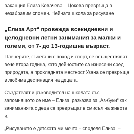
ваканция Елиза Ковачева – Цокова превръща в
незабравим спомен. Нейната школа за рисуване
„Елиза Арт“ провежда всекидневни и
целодневни летни занимания за малки и
големи, от 7- до 13-годишна възраст.
Пленерите, съчетани с поход и спорт, се осъществяват
вече втора година, като дейностите са изнесени сред
природата, а прохладната местност Узана се превръща
в любима дестинация на децата.
Създателят и ръководител на школата със
запомнящото се име – Елиза, разказва за „Аз-буки“ как
заниманията с деца се превръщат в смисъл на живота
ѝ.
„Рисуването е детската ми мечта – споделя Елиза. –