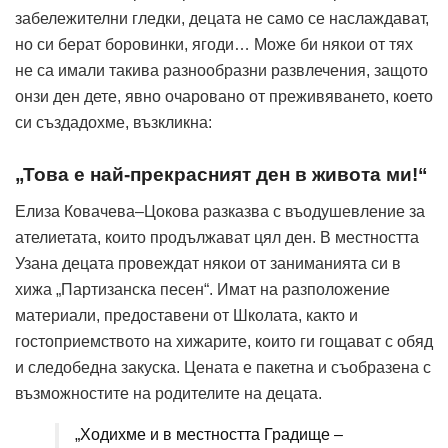
забележителни гледки, децата не само се наслаждават,
но си берат боровинки, ягоди… Може би някои от тях
не са имали такива разнообразни развлечения, защото
онзи ден дете, явно очаровано от преживяването, което
си създадохме, възкликна:
„Това е най-прекрасният ден в живота ми!“
Елиза Ковачева–Цокова разказва с въодушевление за
ателиетата, които продължават цял ден. В местността
Узана децата провеждат някои от заниманията си в
хижа „Партизанска песен“. Имат на разположение
материали, предоставени от Школата, както и
гостоприемството на хижарите, които ги гощават с обяд
и следобедна закуска. Цената е пакетна и съобразена с
възможностите на родителите на децата.
„Ходихме и в местността Градище –