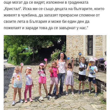
още могат да се видят, изложени в градинката
„Кристал“. Иска ми се също децата на българите, които
живеят в чужбина, да запазят прекрасни спомени от
своите лета в България и може би един ден да
пожелаят и заради това да се завърнат у нас.“