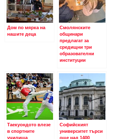
Дом по мярка на
Смолянските
нашите деца
общинари
предлагат за
средищни три
образователни
институции
Таекуондото влезе
Софийският
в спортните
университет търси
училища
още над 1400