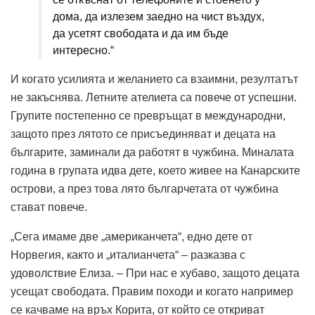
дома, да излезем заедно на чист въздух,
да усетят свободата и да им бъде
интересно.“
И когато усилията и желанието са взаимни, резултатът
не закъснява. Летните ателиета са повече от успешни.
Групите постепенно се превръщат в международни,
защото през лятото се присъединяват и децата на
българите, заминали да работят в чужбина. Миналата
година в групата идва дете, което живее на Канарските
острови, а през това лято българчетата от чужбина
стават повече.
„Сега имаме две „американчета“, едно дете от
Норвегия, както и „италианчета“ – разказва с
удоволствие Елиза. – При нас е хубаво, защото децата
усещат свободата. Правим походи и когато например
се качваме на връх Корита, от който се откриват