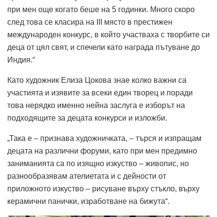
при мен още когато беше на 5 годинки. Много скоро
след това се класира на III място в престижен
международен конкурс, в който участваха с творбите си
деца от цял свят, и спечели като награда пътуване до
Индия.“
Като художник Елиза Цокова знае колко важни са
участията и изявите за всеки един творец и поради
това нерядко именно нейна заслуга е изборът на
подходящите за децата конкурси и изложби.
„Така е – признава художничката, – търся и изпращам
децата на различни форуми, като при мен предимно
заниманията са по изящно изкуство – живопис, но
разнообразявам ателиетата и с дейности от
приложното изкуство – рисуване върху стъкло, върху
керамични панички, изработване на бижута“.