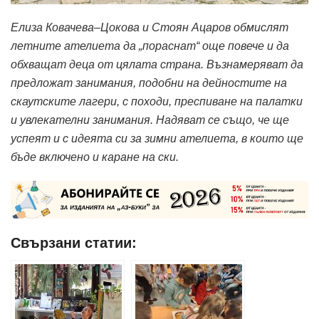
Елиза Ковачева–Цокова и Стоян Ацаров обмислят
летните ателиета да „пораснат“ още повече и да
обхващат деца от цялата страна. Възнамеряват да
предложат занимания, подобни на дейностите на
скаутските лагери, с походи, преспиване на палатки
и увлекателни занимания. Надяват се също, че ще
успеят и с идеята си за зимни ателиета, в които ще
бъде включено и каране на ски.
Свързани статии: