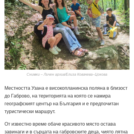
Снимки – Личен архив/Елиза Ковачева–Цокова
Местността Узана е високопланинска поляна в близост
до Габрово, на територията на която се намира
географският център на България и е предпочитан
туристически маршрут.
От известно време обаче красивото място остава
завинаги и в сърцата на габровските деца, чиято лятна