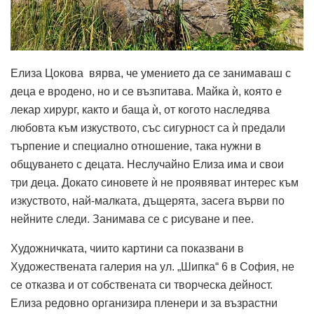
Елиза Цокова вярва, че умението да се занимаваш с
деца е вродено, но и се възпитава. Майка ѝ, която е
лекар хирург, както и баща ѝ, от когото наследява
любовта към изкуството, със сигурност са ѝ предали
търпение и специално отношение, така нужни в
общуването с децата. Неслучайно Елиза има и свои
три деца. Докато синовете ѝ не проявяват интерес към
изкуството, най-малката, дъщерята, засега върви по
нейните следи. Занимава се с рисуване и пее.
Художничката, чиито картини са показвани в
Художествената галерия на ул. „Шипка“ 6 в София, не
се отказва и от собствената си творческа дейност.
Елиза редовно организира пленери и за възрастни