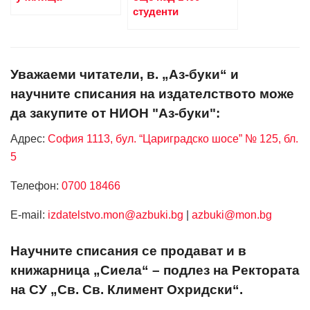
студенти
Уважаеми читатели, в. „Аз-буки“ и
научните списания на издателството може
да закупите от НИОН "Аз-буки":
Адрес:
София 1113, бул. “Цариградско шосе” № 125, бл.
5
Телефон:
0700 18466
Е-mail:
izdatelstvo.mon@azbuki.bg
|
azbuki@mon.bg
Научните списания се продават и в
книжарница „Сиела“ – подлез на Ректората
на СУ „Св. Св. Климент Охридски“.