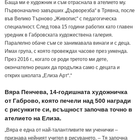
Баща ми е художник и съм отраснала в ателието му.
Първоначално завърших „Дърворезба“ в Трявна, после
във Велико Търново „Живопис“ с педагогическа
специалност. След това 15 години работих като главен
уредник в Габровската художествена галерия.
Паралелно обаче съм се занимавала винаги и с деца.
Имах група, с която провеждах часове през уикенда.
През 2016 г., когато се роди третото ми дете,
окончателно реших да продължа само с децата и
открих школата „Елиза Арт“.“
Вяра Пенчева, 14-годишната художничка
от Габрово, която печели над 500 награди
с рисунките си, всъщност започва точно в
ателието на Елиза.
„Вяра е една от най-талантливите ми ученички –
признава нейният учител в рисуването. – Тя започна