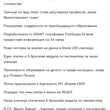
стопанство“
Треньор по вид спорт става регулирана професия, реши
Министерският съвет
Разширяват подкрепата по приобщаващото образование
Разработената от INSAIT платформа FireScope AI вече
предоставя информация на 43 езика
Нова система за анализ на данни в близо 200 училища
Един златен и 5 бронзови медала по математика за наши
ученици
Прекаленото обгрижване на детето го прави несигурно, казва
д-р Пламен Петков
Летни приключения в бургаското НЧ „Изгрев 1909“
Пореден топ учен влиза в екипа на INSAIT
Наши ученици спечелиха 6 бронзови медала по лингвистика
В СУ „Васил Левски“ – Карлово, градят успехите с постоянство