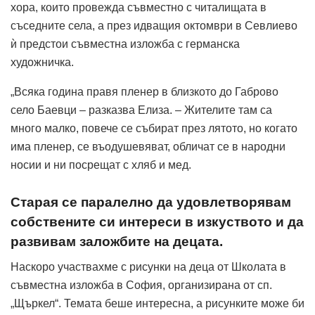
хора, които провежда съвместно с читалищата в
съседните села, а през идващия октомври в Севлиево
ѝ предстои съвместна изложба с германска
художничка.
„Всяка година правя пленер в близкото до Габрово
село Баевци – разказва Елиза. – Жителите там са
много малко, повече се събират през лятото, но когато
има пленер, се въодушевяват, обличат се в народни
носии и ни посрещат с хляб и мед.
Старая се паралелно да удовлетворявам
собствените си интереси в изкуството и да
развивам заложбите на децата.
Наскоро участвахме с рисунки на деца от Школата в
съвместна изложба в София, организирана от сп.
„Щъркел“. Темата беше интересна, а рисунките може би