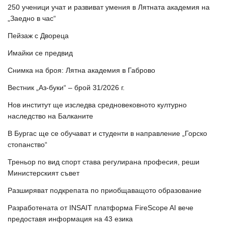
250 ученици учат и развиват умения в Лятната академия на
„Заедно в час“
Пейзаж с Двореца
Имайки се предвид
Снимка на броя: Лятна академия в Габрово
Вестник „Аз-буки“ – брой 31/2026 г.
Нов институт ще изследва средновековното културно
наследство на Балканите
В Бургас ще се обучават и студенти в направление „Горско
стопанство“
Треньор по вид спорт става регулирана професия, реши
Министерският съвет
Разширяват подкрепата по приобщаващото образование
Разработената от INSAIT платформа FireScope AI вече
предоставя информация на 43 езика