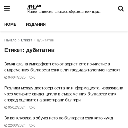
Национално издателство за образование и наука
HOME
ИЗДАНИЯ
Начало
Етикет
дубитатив
Етикет:
дубитатив
Замяната на имперфектното от аористното причастие в
съвременния български език в лингводидактологичен аспект
04/04/2025
0
Разлики между достоверността на информацията, изразявана
чрез четирите евиденциала в съвременния български език,
според оценките на анкетирани българи
05/12/2024
0
За конклузива в обучението по български език като чужд
22/03/2024
0