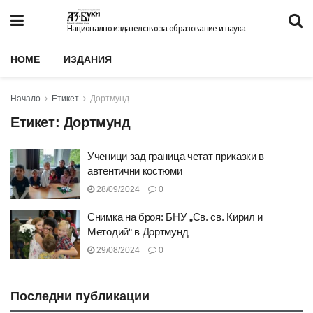
Национално издателство за образование и наука
HOME
ИЗДАНИЯ
Начало
Етикет
Дортмунд
Етикет:
Дортмунд
Ученици зад граница четат приказки в
автентични костюми
28/09/2024
0
Снимка на броя: БНУ „Св. св. Кирил и
Методий“ в Дортмунд
29/08/2024
0
Последни публикации