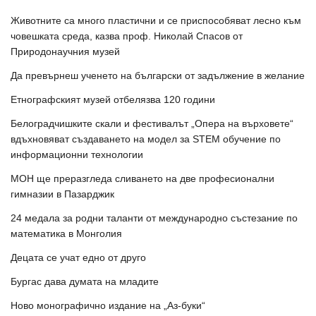
Животните са много пластични и се приспособяват лесно към
човешката среда, казва проф. Николай Спасов от
Природонаучния музей
Да превърнеш ученето на български от задължение в желание
Етнографският музей отбелязва 120 години
Белоградчишките скали и фестивалът „Опера на върховете“
вдъхновяват създаването на модел за STEM обучение по
информационни технологии
МОН ще преразгледа сливането на две професионални
гимназии в Пазарджик
24 медала за родни таланти от международно състезание по
математика в Монголия
Децата се учат едно от друго
Бургас дава думата на младите
Ново монографично издание на „Аз-буки“