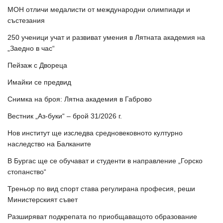
МОН отличи медалисти от международни олимпиади и
състезания
250 ученици учат и развиват умения в Лятната академия на
„Заедно в час“
Пейзаж с Двореца
Имайки се предвид
Снимка на броя: Лятна академия в Габрово
Вестник „Аз-буки“ – брой 31/2026 г.
Нов институт ще изследва средновековното културно
наследство на Балканите
В Бургас ще се обучават и студенти в направление „Горско
стопанство“
Треньор по вид спорт става регулирана професия, реши
Министерският съвет
Разширяват подкрепата по приобщаващото образование