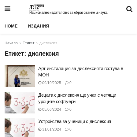
Национално издателство за образование и наука
HOME
ИЗДАНИЯ
Начало
Етикет
дислексия
Етикет:
дислексия
Арт инсталация за дислексията гостува в
МОН
09/10/2025
0
Децата с дислексия ще учат с четящи
уроците софтуери
05/06/2024
0
Устройства за ученици с дислексия
31/01/2024
0