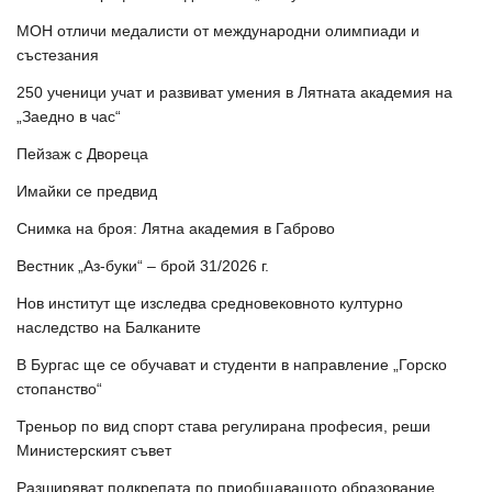
МОН отличи медалисти от международни олимпиади и
състезания
250 ученици учат и развиват умения в Лятната академия на
„Заедно в час“
Пейзаж с Двореца
Имайки се предвид
Снимка на броя: Лятна академия в Габрово
Вестник „Аз-буки“ – брой 31/2026 г.
Нов институт ще изследва средновековното културно
наследство на Балканите
В Бургас ще се обучават и студенти в направление „Горско
стопанство“
Треньор по вид спорт става регулирана професия, реши
Министерският съвет
Разширяват подкрепата по приобщаващото образование