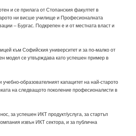
тен и се прилага от Стопанския факултет в
старото ни висше училище и Професионалната
ции – Бургас. Подкрепен е и от местната власт и
 лицей към Софийския университет и за по-малко от
ен модел се утвърждава като успешен пример в
и учебно-образователният капацитет на най-старото
вката на следващото поколение професионалисти в
нос, за успешен ИКТ продукт/услуга, за стартъп
компания извън ИКТ сектора, и за публична