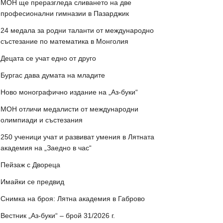
МОН ще преразгледа сливането на две
професионални гимназии в Пазарджик
24 медала за родни таланти от международно
състезание по математика в Монголия
Децата се учат едно от друго
Бургас дава думата на младите
Ново монографично издание на „Аз-буки“
МОН отличи медалисти от международни
олимпиади и състезания
250 ученици учат и развиват умения в Лятната
академия на „Заедно в час“
Пейзаж с Двореца
Имайки се предвид
Снимка на броя: Лятна академия в Габрово
Вестник „Аз-буки“ – брой 31/2026 г.