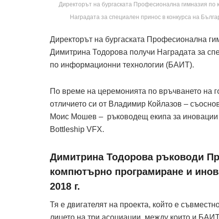
Директорът на бургаската Професионална гимназия по
Наградата за специален принос в конкурса на Бъл
Директорът на бургаската Професионална ги
Димитрина Тодорова получи Наградата за спе
по информационни технологии (БАИТ).
По време на церемонията по връчването на го
отличието си от Владимир Койлазов – съоснов
Моис Мошев – ръководещ екипа за иновации и
Bottleship VFX.
Димитрина Тодорова ръководи Пр
компютърно програмиране и инова
2018 г.
Тя е двигателят на проекта, който е съвмест
лицето на три асоциации, между които и БАИТ