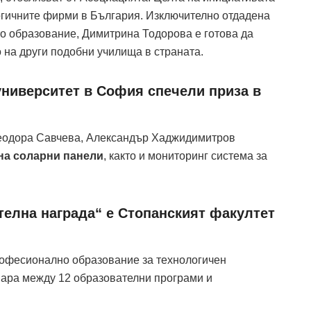
огичните фирми в България. Изключително отдадена
то образование, Димитрина Тодорова е готова да
о на други подобни училища в страната.
университет в София спечели приза в
, Теодора Савчева, Александър Хаджидимитров
на соларни панели
, както и мониторинг система за
телна награда“ е Стопанският факултет
професионално образование за технологичен
вара между 12 образователни програми и