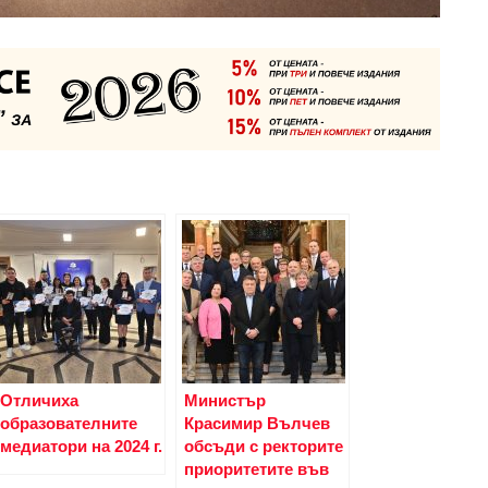
Отличиха
Министър
образователните
Красимир Вълчев
медиатори на 2024 г.
обсъди с ректорите
приоритетите във