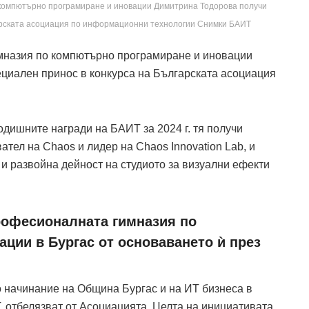
 компютърно програмиране и иновации Димитрина Тодорова получи
гарската асоциация по информационни технологии Снимки БАИТ
мназия по компютърно програмиране и иновации
циален принос в конкурса на Българската асоциация
дишните награди на БАИТ за 2024 г. тя получи
ател на Chaos и лидер на Chaos Innovation Lab, и
 развойна дейност на студиото за визуални ефекти
офесионалната гимназия по
ции в Бургас от основаването ѝ през
но начинание на Община Бургас и на ИТ бизнеса в
, отбелязват от Асоциацията. Целта на инициативата