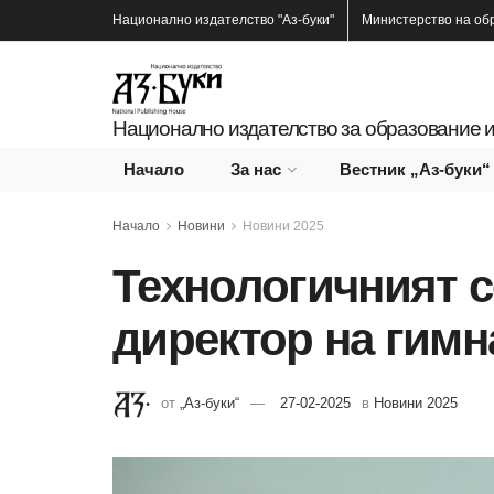
Национално издателство
"Аз-буки"
Министерство на об
Национално издателство за образование и
Начало
За нас
Вестник „Аз-буки“
Начало
Новини
Новини 2025
Технологичният с
директор на гимн
от
„Аз-буки“
27-02-2025
в
Новини 2025