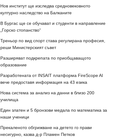
Нов институт ще изследва средновековното
културно наследство на Балканите
В Бургас ще се обучават и студенти в направление
„Горско стопанство“
Треньор по вид спорт става регулирана професия,
реши Министерският съвет
Разширяват подкрепата по приобщаващото
образование
Разработената от INSAIT платформа FireScope AI
вече предоставя информация на 43 езика
Нова система за анализ на данни в близо 200
училища
Един златен и 5 бронзови медала по математика за
наши ученици
Прекаленото обгрижване на детето го прави
несигурно, казва д-р Пламен Петков