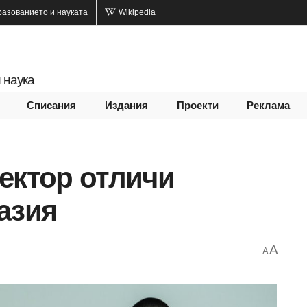
разованието и науката
Wikipedia
 наука
Списания
Издания
Проекти
Реклама
ектор отличи
азия
A
A