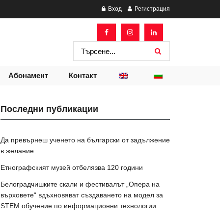
Вход
Регистрация
Абонамент
Контакт
Последни публикации
Да превърнеш ученето на български от задължение
в желание
Етнографският музей отбелязва 120 години
Белоградчишките скали и фестивалът „Опера на
върховете“ вдъхновяват създаването на модел за
STEM обучение по информационни технологии