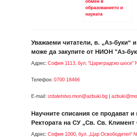
обмен в
образованието и
науката
Уважаеми читатели, в. „Аз-буки“ 
може да закупите от НИОН "Аз-бук
Адрес:
София 1113, бул. “Цариградско шосе” №
Телефон:
0700 18466
Е-mail:
izdatelstvo.mon@azbuki.bg
|
azbuki@mo
Научните списания се продават и 
Ректората на СУ „Св. Св. Климент
Адрес:
София 1000, бул. „Цар Освободител“ 