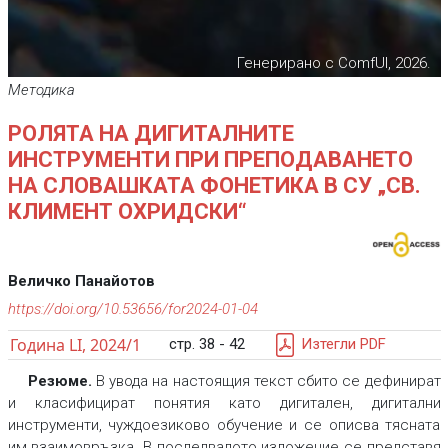
Генерирано с ComfUI, 2026.
Методика
РОЛЯТА НА ДИГИТАЛНИТЕ
ИНСТРУМЕНТИ ПРИ ПРЕПОДАВАНЕТО
НА СЛОВАШКАТА ФОНЕТИКА В СУ „СВ.
КЛИМЕНТ ОХРИДСКИ“
Величко Панайотов
https://doi.org/10.53656/for2024-01-04
Година LI, 2024/1
стр. 38 - 42
Изтегли PDF
Резюме.
В увода на настоящия текст сбито се дефинират
и класифицират понятия като дигитален, дигитални
инструменти, чуждоезиково обучение и се описва тясната
им взаимовръзка. В последвалото изложение се представя