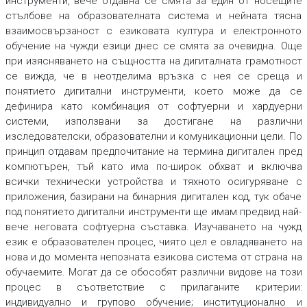
инструменти, вече отдавна се смята за един от носещите
стълбове на образователната система и нейната тясна
взаимосвързаност с езиковата култура и електронното
обучение на чужди езици днес се смята за очевидна. Още
при изясняването на същността на дигиталната грамотност
се вижда, че в неотделима връзка с нея се среща и
понятието
дигитални инструменти
,
което може да се
дефинира като комбинация от софтуерни и хардуерни
системи, използвани за достигане на различни
изследователски, образователни и комуникационни цели. По
принцип отдавам предпочитание на термина
дигитален
пред
компютърен
,
тъй като има по-широк обхват и включва
всички технически устройства и тяхното осигуряване с
приложения, базирани на бинарния дигитален код, тук обаче
под понятието дигитални инструменти ще имам предвид най-
вече неговата софтуерна съставка. Изучаването на чужд
език е образователен процес, чиято цел е овладяването на
нова и до момента непозната езикова система от страна на
обучаемите. Могат да се обособят различни видове на този
процес в съответствие с прилаганите критерии:
индивидуално и групово обучение; институционално и