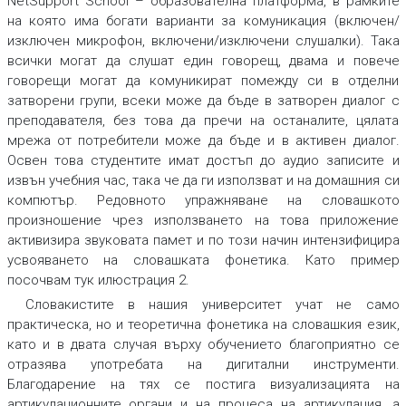
NetSupport School
–
образователна платформа, в рамките
на която има богати варианти за комуникация (включен/
изключен микрофон, включени/изключени слушалки). Така
всички могат да слушат един говорещ, двама и повече
говорещи могат да комуникират помежду си в отделни
затворени групи, всеки може да бъде в затворен диалог с
преподавателя, без това да пречи на останалите, цялата
мрежа от потребители може да бъде и в активен диалог.
Освен това студентите имат достъп до аудио записите и
извън учебния час, така че да ги използват и на домашния си
компютър. Редовното упражняване на словашкото
произношение чрез използването на това приложение
активизира звуковата памет и по този начин интензифицира
усвояването на словашката фонетика. Като пример
посочвам тук илюстрация 2.
Словакистите в нашия университет учат не само
практическа, но и теоретична фонетика на словашкия език,
като и в двата случая върху обучението благоприятно се
отразява употребата на дигитални инструменти.
Благодарение на тях се постига визуализацията на
артикулационните органи и на процеса на артикулация, а