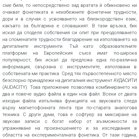
сме били, то непосредствено зад вратата ѝ обикновено ни
очакват фонетиката и неизбежните фонетични трудности,
дори и в случая с усвояването на близкородствен език,
какъвто за българина е словашкият. В тази връзка, бих
искал да споделя собствения си опит при преодоляването
на споменатите трудности благодарение на използването на
дигиталните инструменти. Тъй като образователните
платформи на Европейския съюз имат по-широка
популярност, бих искал да предложа една по-различна
информация, свързана с инструментите, използвани в
собствената ми практика. Сред тях първостепенното място
безспорно принадлежи на дигиталния инструмент АУДАСИТИ
(AUDACITY). Това приложение позволява комбинирането на
два и повече аудио файла в един нов файл. Всеки от двата
изходни файла изпълнява функцията на звуковата следа
върху магнетофонната лента при по-старата аналогова
техника. С други думи, това е софтуер за миксиране на
звукови записи с богат набор от възможности за
упражняване на произношението и за изследвания в
областта на експерименталната фонетика. От тази година,