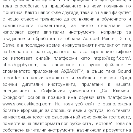
това способства за придобиването на нови познания по
фонетика. Както навсякъде другаде, така и в нашия факултет
е нещо съвсем тривиално да се включи в обучението и
компютърната презентация, за чието създаване се
използват други дигитални инструменти, например за
създаване и обработка на образи Acrobat Painter, Gimp,
Canva, а в последно време и изкуственият интелект от типа
на Leonardo.ai; за създаването на така наречените гифове
се използват онлайн платформи като https://ezgif.com/,
https://giphy.com; за записване на аудио файлове –
споменатото приложение АУДАСИТИ, а също така Sound
recorder на всеки компютър и мобилен телефон. Сред
всички дигитални инструменти, прилагани в нашата
специалност в Софийския университет „Св. Климент
Охридски“, основна позиция има двуезичната платформа
www.slovakistikabg.com. На този уеб сайт е разположена
богата информация за словашки език и култура, но с темата
на настоящия текст са свързани най-вече онлайн тестовете,
поместени на платформата под рубриката „Тестове“. Това са
собствени дигитални инструменти, възникнали в резултат на