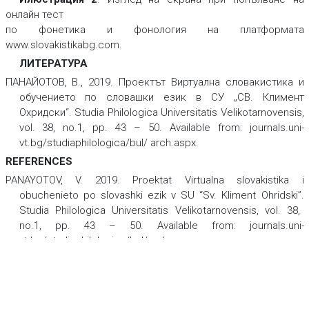
онлайн тест
по фонетика и фонология на платформата
www.slovakistikabg.com.
ЛИТЕРАТУРА
ПАНАЙОТОВ, В., 2019. Проектът Виртуална словакистика и
обучението по словашки език в СУ „СВ. Климент
Охридски“.
Studia Philologica Universitatis Velikotarnovensis,
vol. 38, no.1, pp. 43 – 50. Available from: journals.uni-
vt.bg/studiaphilologica/bul/ arch.aspx.
REFERENCES
PANAYOTOV, V. 2019. Proektat Virtualna slovakistika i
obuchenieto po slovashki ezik v SU “Sv. Kliment Ohridski”.
Studia Philologica Universitatis Velikotarnovensis,
vol. 38,
no.1, pp. 43 – 50. Available from: journals.uni-
vt.bg/studiaphilologica/bul/arch.aspx.
PEKAROVIČOVÁ, J., ŽIGOVÁ, Ľ., PALCÚTOVÁ, M., ŠTEFÁNIK, J.,
2005.
Slovenčina pre cudzincov. Praktická fonetická príručka.
Bratislava: Stimul.