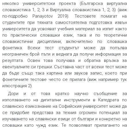
няколко университетски проекта (
Българска виртуална
словакистика 1, 2, 3
и
Виртуална словакистика 1, 2, 3
) (виж
по-подробно Panayotov 2019). Тестовете помагат на
студентите при тяхната самостоятелна подготовка извън
университета да усвояват учебния материал за изпит както
по практически словашки език, така и по теоретични
словакистични дисциплини, включително по словашка
фонетика. Всеки тест студентът може да попълва
неограничен брой пъти и веднага да получи информация за
резултата. Освен това получава и обратна връзка за
евентуалните си грешки. Съставна част от всеки тест може
да бъде също така картина или звуков запис, което при
фонетичните тестове често се прилага (виж например тук
илюстрация 2).
Дори и от това кратко научно съобщение за
използването на дигитални инструменти в Катедрата по
славянско езикознание на Софийския университет може да
се придобие представа за техния огромен потенциал за
изучаването на славянски езици от българи и конкретно на
словашки като чужд език. Те позволяват прилагането на