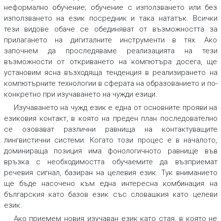
неформално обучение; обучение с използването или без
използването на език посредник и така нататък. Всички
тези видове обаче се обединяват от възможността за
прилагането на дигиталните инструменти в тях. Ако
започнем да проследяваме реализацията на тези
възможности от откриването на компютъра досега, ще
установим ясна възходяща тенденция в реализирането на
компютърните технологии в сферата на образованието и по-
конкретно при изучаването на чужди езици.
Изучаването на чужд език е една от основните прояви на
езиковия контакт, в която на преден план последователно
се озовават различни равнища на контактуващите
лингвистични системи. Когато този процес е в началото,
доминираща позиция има фонологичното равнище във
връзка с необходимостта обучаемите да възприемат
речевия сигнал, базиран на целевия език. Тук вниманието
ще бъде насочено към една интересна комбинация на
българския като базов език със словашкия като целеви
език.
Ако приемем новия изучаван език като стая, в която не