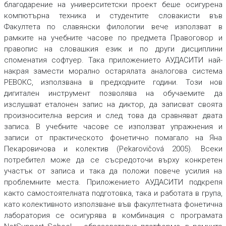
благодарение на университетски проект беше осигурена
компютърна техника и студентите словакисти във
Факултета по славянски филологии вече използват в
рамките на учебните часове по предмета
Правоговор и
правопис на словашкия език
и по други дисциплини
споменатия софтуер. Така приложението АУДАСИТИ най-
накрая замести морално остарялата аналогова система
РЕВОКС, използвана в предходните години. Този нов
дигитален инструмент позволява на обучаемите да
изслушват еталонен запис на диктор, да записват своята
произносителна версия и след това да сравняват двата
записа. В учебните часове се използват упражнения и
записи от практическото фонетично помагало на Яна
Пекаровичова и колектив (
Pekarovičová
2005). Всеки
потребител може да се съсредоточи върху конкретен
участък от записа и така да положи повече усилия на
проблемните места. Приложението АУДАСИТИ подкрепя
както самостоятелната подготовка, така и работата в група,
като колективното използване във факултетната фонетична
лаборатория се осигурява в комбинация с програмата