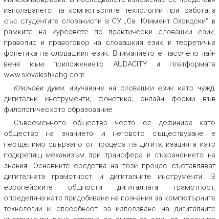
използването на компютърните технологии при работата
със студентите словакисти в СУ „Св. Климент Охридски“ в
рамките на курсовете по практически словашки език,
правопис и правоговор на словашкия език и теоретична
фонетика на словашкия език. Вниманието е насочено най-
вече към приложението AUDACITY и платформата
www.slovakistikabg.com.
Ключови думи:
изучаване на словашки език като чужд;
дигитални инструменти; фонетика; онлайн форми във
филологическото образование
Съвременното общество често се дефинира като
общество на знанието и неговото съществуване е
неотделимо свързано от процеса на дигитализацията като
подкрепящ механизъм при трансфера и съхранението на
знания. Oсновните средства на този процес съставляват
дигиталната грамотност
и
дигиталните инструменти
.
В
европейските общности дигиталната грамотност,
определяна като придобиване на познания за компютърните
технологии и способност за използване на дигиталните