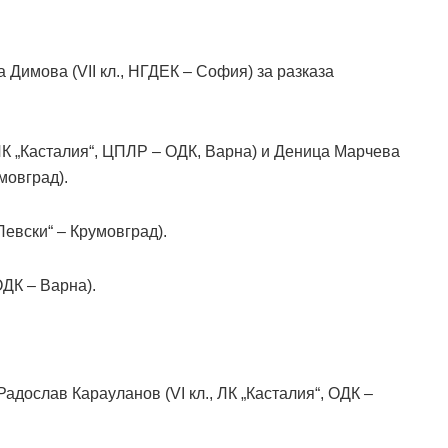
 Димова (VII кл., НГДЕК – София) за разказа
 ЛК „Касталия“, ЦПЛР – ОДК, Варна) и Деница Марчева
мовград).
Левски“ – Крумовград).
ДК – Варна).
адослав Карауланов (VI кл., ЛК „Касталия“, ОДК –