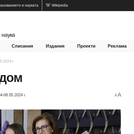
разованието и науката
Wikipedia
 наука
Списания
Издания
Проекти
Реклама
5.2024 г.
 дом
A
4-08.05.2024 г.
A