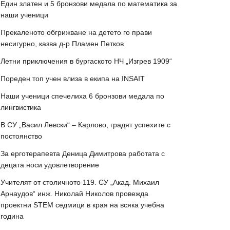
Един златен и 5 бронзови медала по математика за
наши ученици
Прекаленото обгрижване на детето го прави
несигурно, казва д-р Пламен Петков
Летни приключения в бургаското НЧ „Изгрев 1909“
Пореден топ учен влиза в екипа на INSAIT
Наши ученици спечелиха 6 бронзови медала по
лингвистика
В СУ „Васил Левски“ – Карлово, градят успехите с
постоянство
За ерготерапевта Деница Димитрова работата с
децата носи удовлетворение
Учителят от столичното 119. СУ „Акад. Михаил
Арнаудов“ инж. Николай Николов провежда
проектни STEM седмици в края на всяка учебна
година