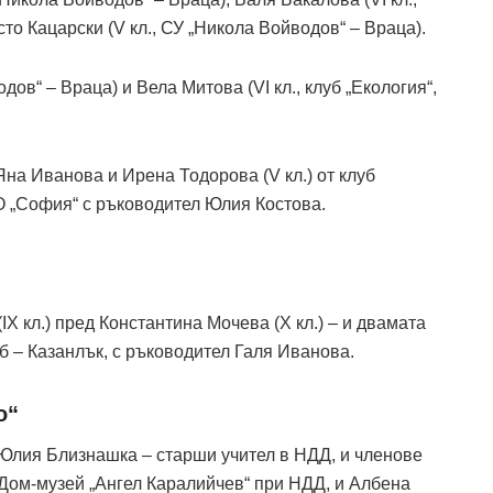
то Кацарски (V кл., СУ „Никола Войводов“ – Враца).
дов“ – Враца) и Вела Митова (VI кл., клуб „Екология“,
Яна Иванова и Ирена Тодорова (V кл.) от клуб
 „София“ с ръководител Юлия Костова.
IX кл.) пред Константина Мочева (X кл.) – и двамата
б – Казанлък, с ръководител Галя Иванова.
о“
 Юлия Близнашка – старши учител в НДД, и членове
Дом-музей „Ангел Каралийчев“ при НДД, и Албена