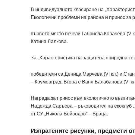
В индивидуалното класиране на „Характерист
Екологични проблеми на района и принос за р
първото място печели Габриела Ковачева (V к
Катина Лалкова.
За „Характеристика на защитена природна те
победители са Деница Марчева (VI кл.) и Стан
– Крумовград. Втора е Ваня Балабанова (VI кл
Награда за принос към екологичното възпита
Надежда Саръева – ръководител на екоклуб „
от СУ „Никола Войводов“ – Враца.
Изпратените рисунки, предмети о