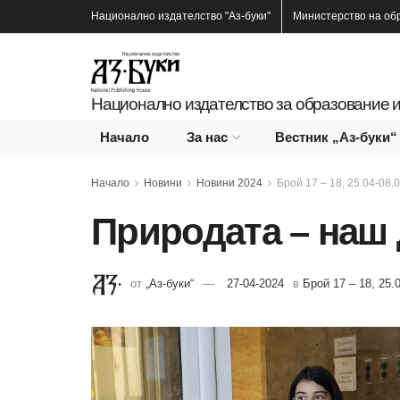
Национално издателство
"Аз-буки"
Министерство на об
Национално издателство за образование и
Начало
За нас
Вестник „Аз-буки“
Начало
Новини
Новини 2024
Брой 17 – 18, 25.04-08.0
Природата – наш
от
„Аз-буки“
27-04-2024
в
Брой 17 – 18, 25.0