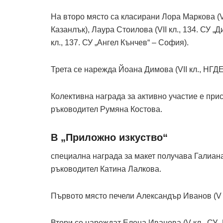
На второ място са класирани Лора Маркова (VI
Казанлък), Лаура Стоилова (VII кл., 134. СУ 
кл., 137. СУ „Ангел Кънчев“ – София).
Трета се нарежда Йоана Димова (VII кл., НГД
Колективна награда за активно участие е прис
ръководител Румяна Костова.
В „Приложно изкуство“
специална награда за макет получава Галиана
ръководител Катина Лалкова.
Първото място печели Александър Иванов (V к
Втори се нареждат Елена Иванова (V кл., СУ „