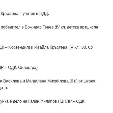
 Кръстева – учител в НДД.
с) победител е Божидар Генев (IV кл. детска артшкола
ДК – Кюстендил) и Ивайла Кръстева (IV кл., 30. СУ
ЛР – ОДК, Силистра).
а Василева и Магдалена Михайлова (6 г.) от школа
ата.
исунка е дело на Галин Филипов ( ЦПЛР – ОДК,