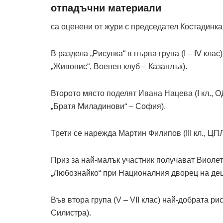
отпадъчни материали
са оценени от жури с председател Костадинка
В раздела „Рисунка“ в първа група (I – IV кла
„Живопис“, Военен клуб – Казанлък).
Второто място поделят Ивана Нацева (I кл., О
„Братя Миладинови“ – София).
Трети се нарежда Мартин Филипов (III кл., ЦП
Приз за най-малък участник получават Виолет
„Любознайко“ при Националния дворец на дец
Във втора група (V – VII клас) най-добрата р
Силистра).