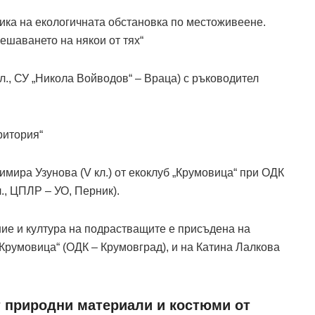
ика на екологичната обстановка по местоживеене.
ешаването на някои от тях“
л., СУ „Никола Войводов“ – Враца) с ръководител
ритория“
имира Узунова (V кл.) от екоклуб „Крумовица“ при ОДК
., ЦПЛР – УО, Перник).
ние и култура на подрастващите е присъдена на
Крумовица“ (ОДК – Крумовград), и на Катина Лалкова
т природни материали и костюми от