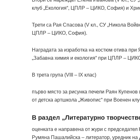
клуб „Екология“, ЦПЛР – ЦИКО, София) и Хрис
Трети са Рая Спасова (V кл., СУ „Никола Войво
ЦПЛР – ЦИКО, София).
Наградата за изработка на костюм отива при 
„Забавна химия и екология“ при ЦПЛР – ЦИКО
В трета група (VIII – IX клас)
първо място за рисунка печели Раян Купенов (
от детска артшкола „Живопис“ при Военен клу
В раздел „Литературно творчеств
оценката е направена от жури с председател
Румяна Пашалийска – литератор, уредник на 