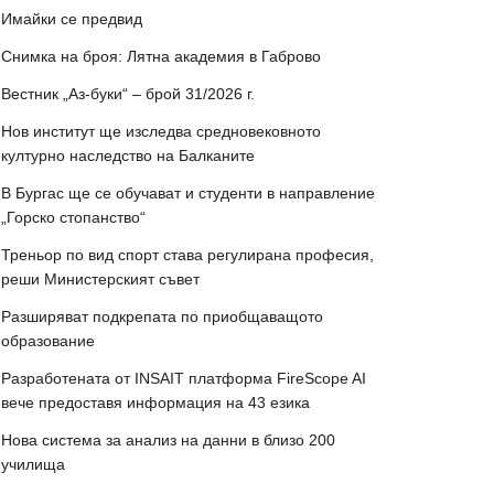
Имайки се предвид
Снимка на броя: Лятна академия в Габрово
Вестник „Аз-буки“ – брой 31/2026 г.
Нов институт ще изследва средновековното
културно наследство на Балканите
В Бургас ще се обучават и студенти в направление
„Горско стопанство“
Треньор по вид спорт става регулирана професия,
реши Министерският съвет
Разширяват подкрепата по приобщаващото
образование
Разработената от INSAIT платформа FireScope AI
вече предоставя информация на 43 езика
Нова система за анализ на данни в близо 200
училища