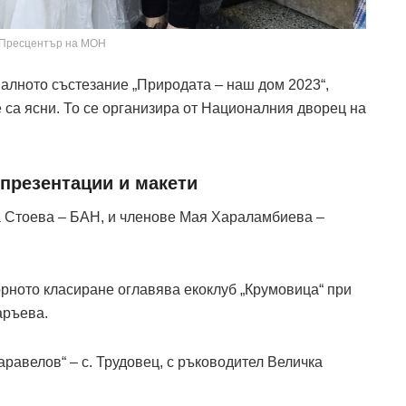
 Пресцентър на МОН
алното състезание „Природата – наш дом 2023“,
е са ясни. То се организира от Националния дворец на
 презентации и макети
на Стоева – БАН, и членове Мая Хараламбиева –
борното класиране оглавява екоклуб „Крумовица“ при
аръева.
аравелов“ – с. Трудовец, с ръководител Величка