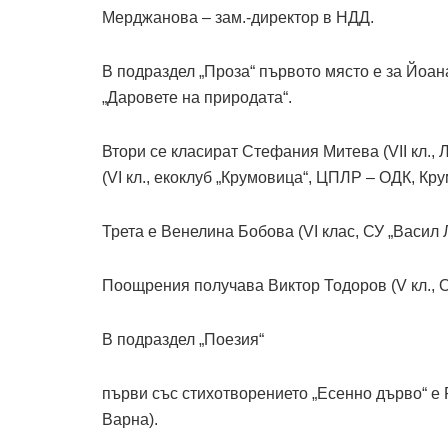
Мерджанова – зам.-директор в НДД.
В подраздел „Проза“ първото място е за Йоана
„Даровете на природата“.
Втори се класират Стефания Митева (VII кл.,
(VI кл., екоклуб „Крумовица“, ЦПЛР – ОДК, Кру
Трета е Венелина Бобова (VI клас, СУ „Васил 
Поощрения получава Виктор Тодоров (V кл., О
В подраздел „Поезия“
първи със стихотворението „Есенно дърво“ е Р
Варна).