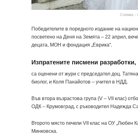
Снимка –
Победителите в поредното издание на национ
посветено на Деня на Земята – 22 април, веч
децата, МОН и фондация „Еврика“.
Изпратените писмени разработки,
са оценени от жури с председател доц. Татя
биолог, и Коля Панайотов – учител в НДД.
Във втора възрастова група (V – VII клас) от
ОДК – Крумовград, с ръководител Надежда С
Второто място печели VII клас на ОУ „Любен К
Минковска.