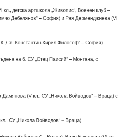
 кл., детска артшкола „Живопис“, Военен клуб –
„Димчо Дебелянов“ – София) и Рая Дерменджиева (VII
ЕК „Св. Константин-Кирил Философ“ – София).
ъдена на 6. СУ „Отец Паисий“ – Монтана, с
 Дамянова (V кл., СУ „Никола Войводов“ – Враца) с
л., СУ „Никола Войводов“ – Враца).
Никола Войводов“ – Враца), Валя Бакалова (VI кл.,