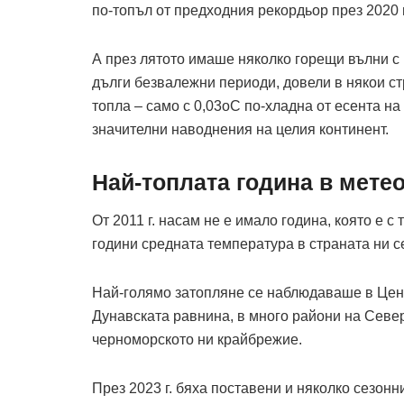
по-топъл от предходния рекордьор през 2020 
А през лятото имаше няколко горещи вълни с
дълги безвалежни периоди, довели в някои ст
топла – само с 0,03оC по-хладна от есента н
значителни наводнения на целия континент.
Най-топлата година в мете
От 2011 г. насам не е имало година, която е 
години средната температура в страната ни с
Най-голямо затопляне се наб­людаваше в Цен
Дунавската равнина, в много райони на Север
черноморското ни крайбрежие.
През 2023 г. бяха поставени и няколко сезонн