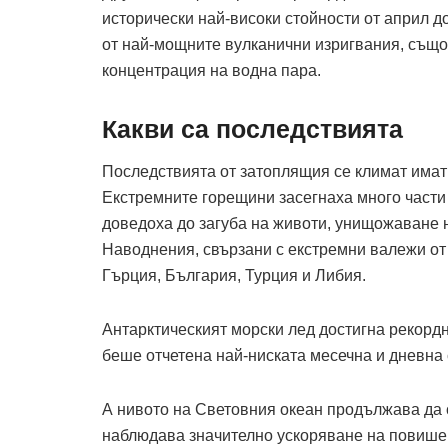
исторически най-високи стойнос­ти от април д
от най-мощните вулканични изригвания, също
концентрация на водна пара.
Какви са последствията
Последствията от затоплящия се климат имат
Екстремните горещини засегнаха много части 
доведоха до загуба на животи, унищожаване 
Наводнения, свързани с екстремни валежи от
Гърция, България, Турция и Либия.
Антарктическият морски лед достигна рекордн
беше отчетена най-нис­ката месечна и дневна 
А нивото на Световния океан продължава да с
наблюдава значително ускоряване на повише