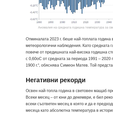
Аномалия на средната годишна температура за све
Отминалата 2023 г. беше най-топлата година в
метео­рологични наблюдения. Като средната г
повече от предишната най-висока годишна сто
с 0,60оC от средната за периода 1991 – 2020 
1900 г.“, обяснява Симеон Матев. Той предста
Негативни рекорди
Освен най-топла година в световен мащаб пре
Всеки месец – от юни до декември, е бил рек
всеки съответен месец в която и да е предход
месеца като абсолютна температура в история