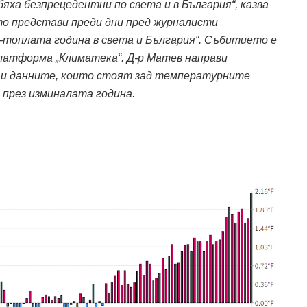
бяха безпрецедентни по света и в България“, казва
о представи преди дни пред журналисти
-топлата година в света и България“. Събитието е
латформа „Климатека“. Д-р Матев направи
 и данните, които стоят зад температурните
 през изминалата година.