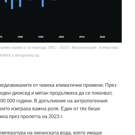
рямо нормата за периода 1991 – 2020 г. Визуализация: „Климатека“,
 НИМХ и stringmeteo.bg
редизвиканите от човека климатични промени. През
оден диоксид и метан продължиха да се покачват,
800 000 години. В допълнение на антропогенния
оито изиг­раха важна роля. Един от тях беше
а през пролет­та на 2023 г.
емпература на океанската вода, която имаше