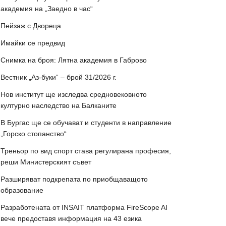
академия на „Заедно в час“
Пейзаж с Двореца
Имайки се предвид
Снимка на броя: Лятна академия в Габрово
Вестник „Аз-буки“ – брой 31/2026 г.
Нов институт ще изследва средновековното
културно наследство на Балканите
В Бургас ще се обучават и студенти в направление
„Горско стопанство“
Треньор по вид спорт става регулирана професия,
реши Министерският съвет
Разширяват подкрепата по приобщаващото
образование
Разработената от INSAIT платформа FireScope AI
вече предоставя информация на 43 езика