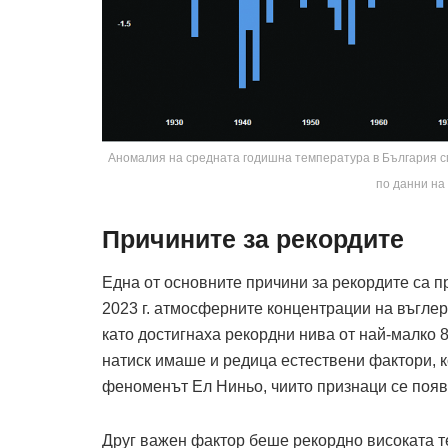
Аномалия на средната годишна температура в България сп
по данни на
Причините за рекордите
Една от основните причини за рекордите са п
2023 г. атмосферните концентрации на въглер
като достигнаха рекордни нива от най-малко 
натиск имаше и редица естествени фактори, к
феноменът Ел Ниньо, чиито признаци се появих
Друг важен фактор беше рекордно високата т