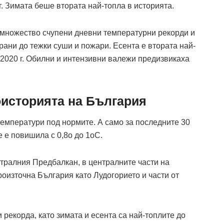
г. Зимата беше втората най-топла в историята.
 множество счупени дневни температурни рекорди и
рани до тежки суши и пожари. Есента е втората най-
а 2020 г. Обилни и интензивни валежи предизвикаха
оисторията на България
с температури под нормите. А само за последните 30
е е повишила с 0,8о до 1оС.
тралния Предбалкан, в централните части на
оизточна България като Лудогорието и части от
и рекорда, като зимата и есента са най-топлите до