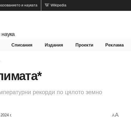
разованието и науката
Wikipedia
 наука
Списания
Издания
Проекти
Реклама
.
лимата*
емпературни рекорди по цялото земно
A
.2024 г.
A