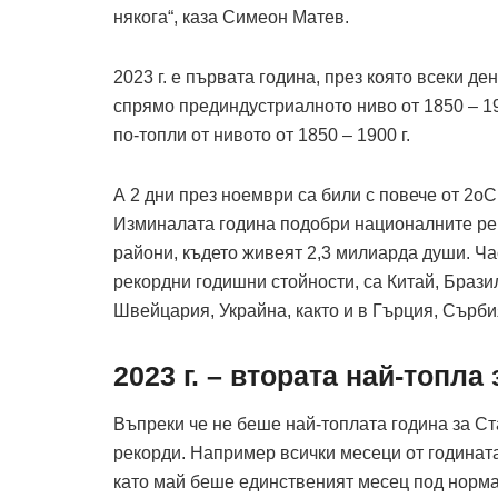
някога“, каза Симеон Матев.
2023 г. е първата година, през която всеки д
спрямо прединдустриалното ниво от 1850 – 190
по-топли от нивото от 1850 – 1900 г.
А 2 дни през ноември са били с повече от 2оC 
Изминалата година подобри националните реко
райони, където живеят 2,3 милиарда души. Ча
рекордни годишни стойности, са Китай, Брази
Швейцария, Украйна, както и в Гърция, Сърби
2023 г. – втората най-топла
Въпреки че не беше най-топлата година за Ста
рекорди. Например всички месеци от годината
като май беше единственият месец под нормат