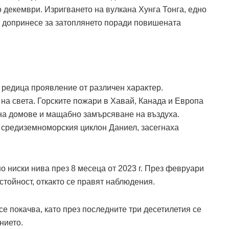
о декември. Изригването на вулкана Хунга Тонга, едно
 допринесе за затоплянето поради повишената
 редица проявление от различен характер.
на света. Горските пожари в Хавай, Канада и Европа
на домове и мащабно замърсяване на въздуха.
 средиземноморския циклон Даниел, засегнаха
о ниски нива през 8 месеца от 2023 г. През февруари
стойност, откакто се правят наблюдения.
е покачва, като през последните три десетилетия се
нието.