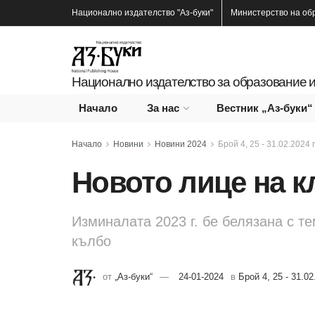
Национално издателство
"Аз-буки"
Министерство на об
Национално издателство за образование и
Начало
За нас
Вестник „Аз-буки“
Начало
Новини
Новини 2024
Брой 4, 25 - 31.02.2024 г
Новото лице на к
Изминалата 2023 г. бе белязана с т
кълбо
от
„Аз-буки“
24-01-2024
в
Брой 4, 25 - 31.02