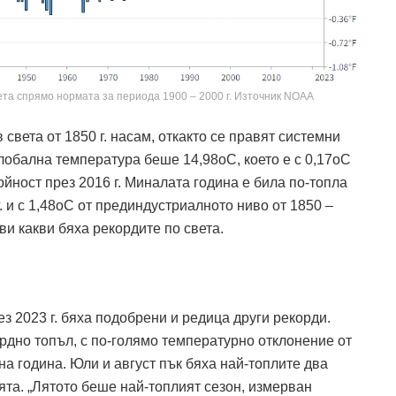
та спрямо нормата за периода 1900 – 2000 г. Източник NOAA
 света от 1850 г. насам, откакто се правят системни
лобална температура беше 14,98оC, което е с 0,17оC
йност през 2016 г. Миналата година е била по-топла
г. и с 1,48оC от прединдустриалното ниво от 1850 –
ви какви бяха рекордите по света.
з 2023 г. бяха подобрени и редица други рекорди.
ордно топъл, с по-голямо температурно отклонение от
на година. Юли и август пък бяха най-топлите два
та. „Лятото беше най-топлият сезон, измерван