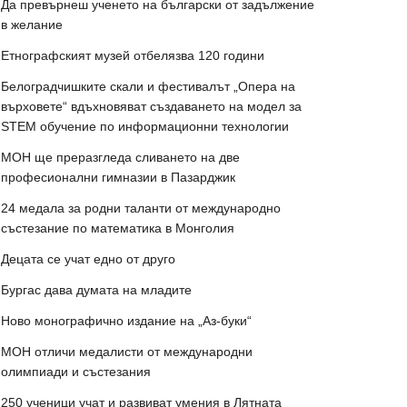
Да превърнеш ученето на български от задължение
в желание
Етнографският музей отбелязва 120 години
Белоградчишките скали и фестивалът „Опера на
върховете“ вдъхновяват създаването на модел за
STEM обучение по информационни технологии
МОН ще преразгледа сливането на две
професионални гимназии в Пазарджик
24 медала за родни таланти от международно
състезание по математика в Монголия
Децата се учат едно от друго
Бургас дава думата на младите
Ново монографично издание на „Аз-буки“
МОН отличи медалисти от международни
олимпиади и състезания
250 ученици учат и развиват умения в Лятната