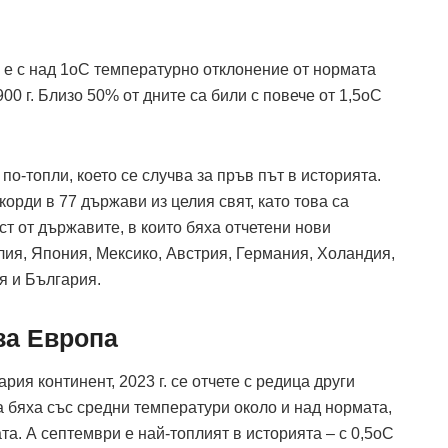
ен е с над 1оC температурно отклонение от нормата
0 г. Близо 50% от дните са били с повече от 1,5оC
по-топли, което се случва за пръв път в историята.
рди в 77 държави из целия свят, като това са
ст от държавите, в които бяха отчетени нови
лия, Япония, Мексико, Австрия, Германия, Холандия,
я и България.
 за Европа
рия континент, 2023 г. се отчете с редица други
 бяха със средни температури около и над нормата,
а. А септември е най-топлият в историята – с 0,5оC