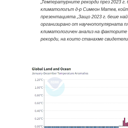
„Температурните рекорди през 2023 г. 
климатологът д-р Симеон Матев, койт
презентацията „Защо 2023 г. беше най
организирано от научнопопулярната п
климатологичен анализ на факторите
рекорди, на които станахме свидетели