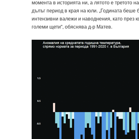
момента в историята ни, а лятото е третото н
дълъг период в края на юли. „Годината беше 
интензивни валежи и наводнения, като през ю
големи щети“, обяснява д-р Матев.