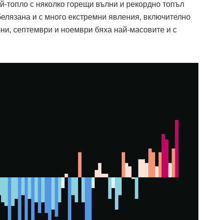
ай-топло с няколко горещи вълни и рекордно топъл
белязана и с много екстремни явления, включително
ни, септември и ноември бяха най-масовите и с