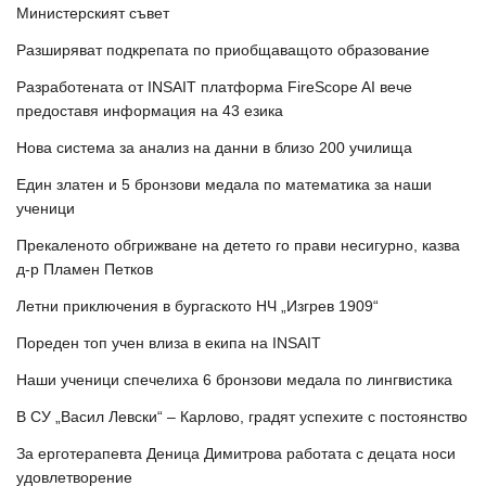
Министерският съвет
Разширяват подкрепата по приобщаващото образование
Разработената от INSAIT платформа FireScope AI вече
предоставя информация на 43 езика
Нова система за анализ на данни в близо 200 училища
Един златен и 5 бронзови медала по математика за наши
ученици
Прекаленото обгрижване на детето го прави несигурно, казва
д-р Пламен Петков
Летни приключения в бургаското НЧ „Изгрев 1909“
Пореден топ учен влиза в екипа на INSAIT
Наши ученици спечелиха 6 бронзови медала по лингвистика
В СУ „Васил Левски“ – Карлово, градят успехите с постоянство
За ерготерапевта Деница Димитрова работата с децата носи
удовлетворение