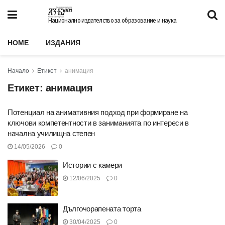
Национално издателство за образование и наука
HOME
ИЗДАНИЯ
Начало
Етикет
анимация
Етикет:
анимация
Потенциал на анимативния подход при формиране на
ключови компетентности в заниманията по интереси в
начална училищна степен
14/05/2026
0
Истории с камери
12/06/2025
0
Дългочорапената торта
30/04/2025
0