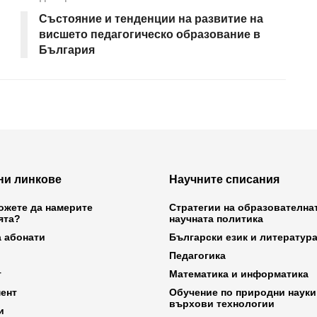
Състояние и тенденции на развитие на
висшето педагогическо образование в
България
ни линкове
Научните списания
ожете да намерите
Стратегии на образователна
ята?
научната политика
а абонати
Български език и литератур
Педагогика
т
Математика и информатика
ент
Обучение по природни науки
върхови технологии
и