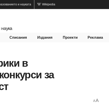
разованието и науката
Wikipedia
 наука
Списания
Издания
Проекти
Реклама
фики в
конкурси за
ст
A
A