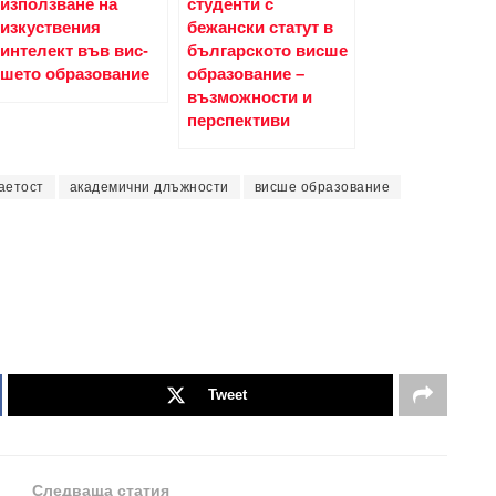
използване на
студенти с
изкуствения
бежански статут в
интелект във вис­
българското висше
шето образование
образование –
възможности и
перспективи
аетост
академични длъжности
висше образование
Tweet
Следваща статия