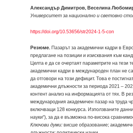
Александър Димитров, Веселина Любоми
Университет за национално и световно ст
https://doi.org/10.53656/str2024-1-5-con
Резюме.
Пазарът за академични кадри в Европ
предлагане на позиции и изисквания към канд
Целта е да се очертаят параметрите на тези 
академични кадри в международен план не са 
да отговори на този дефицит. Това е постигн
академични длъжности за периода 2021 – 202
контент анализ на информацията от тях. В ре
международния академичен пазар на труда чре
включващи 128 конкурса. Използваните данни
науки“), за да е възможна по-висока сравнимо
Ключови думи:
висше образование; академична
длъжности; политически науки