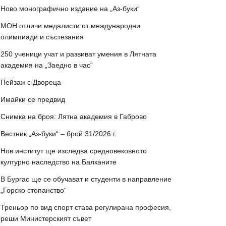
Ново монографично издание на „Аз-буки“
МОН отличи медалисти от международни
олимпиади и състезания
250 ученици учат и развиват умения в Лятната
академия на „Заедно в час“
Пейзаж с Двореца
Имайки се предвид
Снимка на броя: Лятна академия в Габрово
Вестник „Аз-буки“ – брой 31/2026 г.
Нов институт ще изследва средновековното
културно наследство на Балканите
В Бургас ще се обучават и студенти в направление
„Горско стопанство“
Треньор по вид спорт става регулирана професия,
реши Министерският съвет