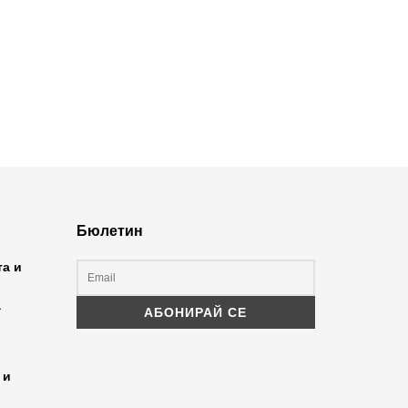
Бюлетин
та и
а
 и