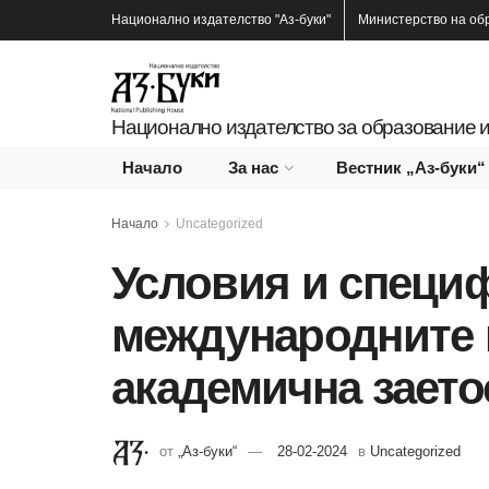
Национално издателство
"Аз-буки"
Министерство на об
Национално издателство за образование и
Начало
За нас
Вестник „Аз-буки“
Начало
Uncategorized
Условия и специ
международните 
академична заето
от
„Аз-буки“
28-02-2024
в
Uncategorized