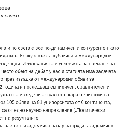
рова
опанство
а и по света е все по-динамичен и конкурентен като
идатите. Конкурсите са публични и международни.
тенденции. Изискванията и условията за наемане на
често обект на дебат у нас и статията има задачата
ато чрез извадка от международни обяви за
2 година и последващ емпиричен, сравнителен и
зултат са изведени актуалните характеристики на
з 105 обяви на 91 университета от 6 континента,
 са от едно научно направление („Политически
ст на резултатите.
 заетост; академичен пазар на труда; академични