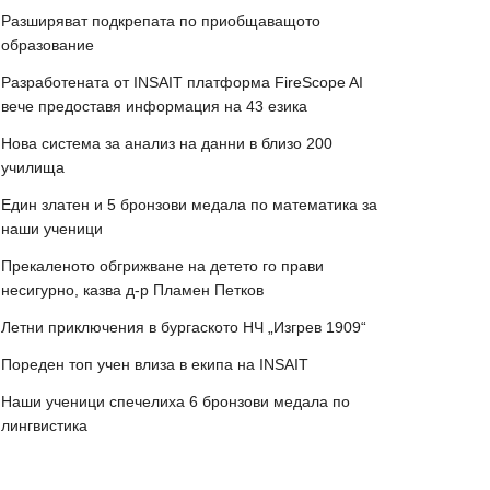
Разширяват подкрепата по приобщаващото
образование
Разработената от INSAIT платформа FireScope AI
вече предоставя информация на 43 езика
Нова система за анализ на данни в близо 200
училища
Един златен и 5 бронзови медала по математика за
наши ученици
Прекаленото обгрижване на детето го прави
несигурно, казва д-р Пламен Петков
Летни приключения в бургаското НЧ „Изгрев 1909“
Пореден топ учен влиза в екипа на INSAIT
Наши ученици спечелиха 6 бронзови медала по
лингвистика