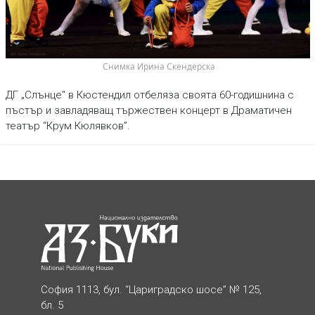
 Снимка Ирина Скендерска
ДГ „Слънце" в Кюстендил отбеляза своята 60-годишнина с
пъстър и завладяващ тържествен концерт в Драматичен
театър “Крум Кюлявков”.
София 1113, бул. “Цариградско шосе” № 125,
бл. 5