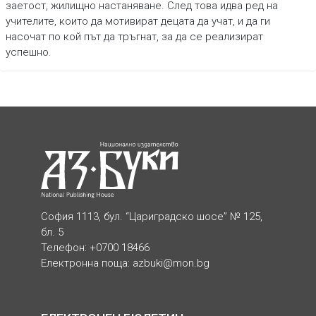
заетост, жилищно настаняване. След това идва ред на
учителите, които да мотивират децата да учат, и да ги
насочат по кой път да тръгнат, за да се реализират
успешно.
София 1113, бул. “Цариградско шосе” № 125,
бл. 5
Телефон: +0700 18466
Електронна поща:
azbuki@mon.bg