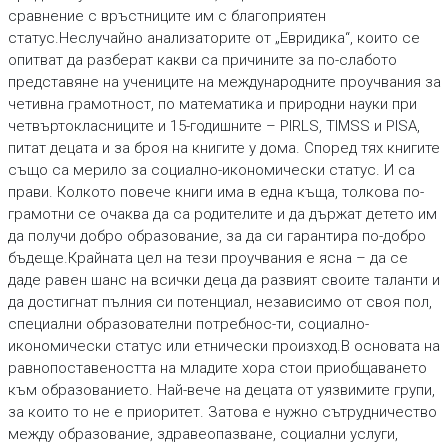
сравнение с връстниците им с благоприятен
статус.Неслучайно анализаторите от „Евридика“, които се
опитват да разберат какви са причините за по-слабото
представяне на учениците на международните проучвания за
четивна грамотност, по математика и природни науки при
четвъртокласниците и 15-годишните – PIRLS, TIMSS и PISA,
питат децата и за броя на книгите у дома. Според тях книгите
също са мерило за социално-икономически статус. И са
прави. Колкото повече книги има в една къща, толкова по-
грамотни се очаква да са родителите и да държат детето им
да получи добро образование, за да си гарантира по-добро
бъдеще.Крайната цел на тези проучвания е ясна – да се
даде равен шанс на всички деца да развият своите таланти и
да достигнат пълния си потенциал, независимо от своя пол,
специални образователни потребнос-ти, социално-
икономически статус или етнически произход.В основата на
равнопоставеността на младите хора стои приобщаването
към образованието. Най-вече на децата от уязвимите групи,
за които то не е приоритет. Затова е нужно сътрудничество
между образование, здравеопазване, социални услуги,