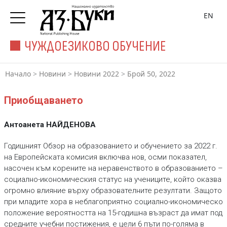
EN
ЧУЖДОЕЗИКОВО ОБУЧЕНИЕ
Начало
>
Новини
>
Новини 2022
>
Брой 50, 2022
Приобщаването
Антоанета НАЙДЕНОВА
Годишният Обзор на образованието и обучението за 2022 г.
на Европейската комисия включва нов, осми показател,
насочен към корените на неравенството в образованието –
социално-икономическия статус на учениците, който оказва
огромно влияние върху образователните резултати. Защото
при младите хора в неблагоприятно социално-икономическо
положение вероятността на 15-годишна възраст да имат под
средните учебни постижения, е цели 6 пъти по-голяма в