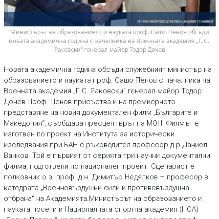
 Министърът на образованието и науката проф. Сашо Пенов обсъди 
новата академична година с началника на Военната академия „Г. С. 
Раковски“ генерал-майор Тодор Дочев
Новата академична година обсъди служебният министър на
образованието и науката проф. Сашо Пенов с началника на
Военната академия „Г.С. Раковски“ генерал-майор Тодор
Дочев.Проф. Пенов присъства и на премиерното
представяне на новия документален филм „Българите и
Македония“, съобщава пресцентърът на МОН. Филмът е
изготвен по проект на Института за исторически
изследвания при БАН с ръководител професор д-р Даниел
Вачков. Той е първият от серията три научни документални
филма, подготвени по национален проект. Сценарист е
полковник о.з. проф. д.н. Димитър Недялков – професор в
катедрата „Военновъздушни сили и противовъздушна
отбрана“ на Академията.Министърът на образованието и
науката посети и Националната спортна академия (НСА)