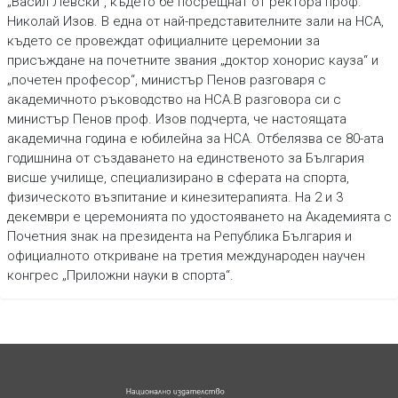
„Васил Левски“, където бе посрещнат от ректора проф.
Николай Изов. В една от най-представителните зали на НСА,
където се провеждат официалните церемонии за
присъждане на почетните звания „доктор хонорис кауза“ и
„почетен професор“, министър Пенов разговаря с
академичното ръководство на НСА.В разговора си с
министър Пенов проф. Изов подчерта, че настоящата
академична година е юбилейна за НСА. Отбелязва се 80-ата
годишнина от създаването на единственото за България
висше училище, специализирано в сферата на спорта,
физическото възпитание и кинезитерапията. На 2 и 3
декември е церемонията по удостояването на Академията с
Почетния знак на президента на Република България и
официалното откриване на третия международен научен
конгрес „Приложни науки в спорта“.