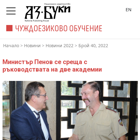
EN
ЧУЖДОЕЗИКОВО ОБУЧЕНИЕ
Начало
>
Новини
>
Новини 2022
>
Брой 40, 2022
Министър Пенов се среща с
ръководствата на две академии