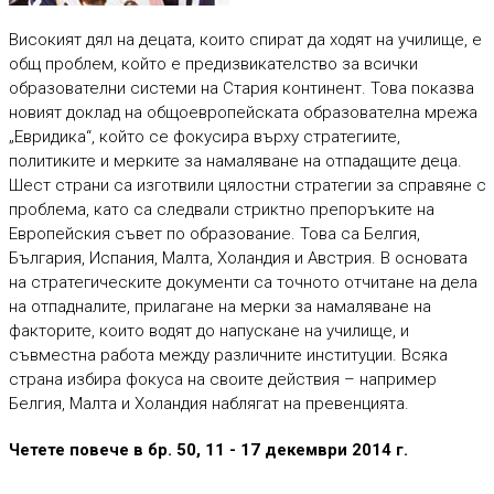
Високият дял на децата, които спират да ходят на училище, е
общ проблем, който е предизвикателство за всички
образователни системи на Стария континент. Това показва
новият доклад на общоевропейската образователна мрежа
„Евридика“, който се фокусира върху стратегиите,
политиките и мерките за намаляване на отпадащите деца.
Шест страни са изготвили цялостни стратегии за справяне с
проблема, като са следвали стриктно препоръките на
Европейския съвет по образование. Това са Белгия,
България, Испания, Малта, Холандия и Австрия. В основата
на стратегическите документи са точното отчитане на дела
на отпадналите, прилагане на мерки за намаляване на
факторите, които водят до напускане на училище, и
съвместна работа между различните институции. Всяка
страна избира фокуса на своите действия – например
Белгия, Малта и Холандия наблягат на превенцията.
Четете повече в бр. 50, 11 - 17 декември 2014 г.