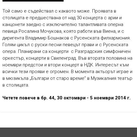
Той само е съдействал с каквото може. Проявата в
столицата е предшествана от над 30 концерта с арии и
канцонети заедно с изключително талантливата оперна
певица Росалина Мочукова, която работи във Виена, и с
диригента Владимир Бошнаков с Русенската филхармония.
Голям цикъл с руски песни певецът прави и с Русенската
опера. Планирани са концерти с Разградския симфоничен
оркестър, концерти в Свиленград. Във втората половина на
ноември предстои и втори концерт в НДК. Интересът към
всички тези прояви е огромен. В момента актьорът играе и
в мюзикъла „Българи от старо време” в Музикалния театър
в столицата.
Четете повече в бр. 44, 30 октомври - 5 ноември 2014 г.