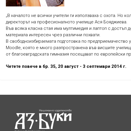
„В началото не всички учители ги използваха с охота. Но ко
директорът на професионалното училище Ася Бояджиева.
Във всяка класна стая има мултимедия и лаптоп с достъп д
материала интересен чрез различни похвати.
В свободноизбираемата подготовка по предприемачество у
Moodle, която е много разпространена във висшите училища
от благоевградската гимназия посещават по европейски пр
Четете повече в бр. 35, 20 август - 3 септември 2014 г.