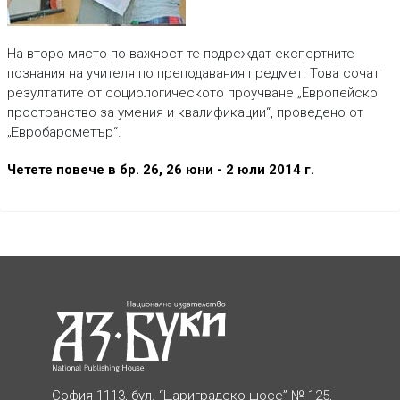
На второ място по важност те подреждат експертните
познания на учителя по преподавания предмет. Това сочат
резултатите от социологическото проучване „Европейско
пространство за умения и квалификации“, проведено от
„Евробарометър“.
Четете повече в бр. 26, 26 юни - 2 юли 2014 г.
София 1113, бул. “Цариградско шосе” № 125,